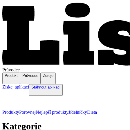
Průvodce
Produkt
Průvodce
Zdroje
Získej aplikaci
Stáhnout aplikaci
Produkty
Porovnej
Nejlepší produkty
Jídelníčky
Dieta
Kategorie