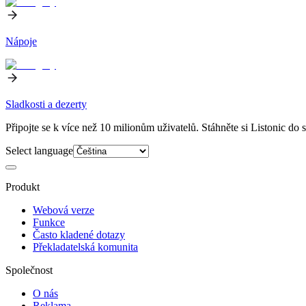
Nápoje
Sladkosti a dezerty
Připojte se k více než 10 milionům uživatelů. Stáhněte si Listonic do 
Select language
Produkt
Webová verze
Funkce
Často kladené dotazy
Překladatelská komunita
Společnost
O nás
Reklama