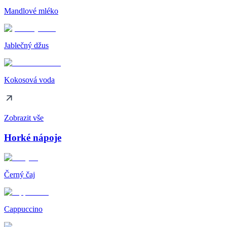
Mandlové mléko
Jablečný džus
Kokosová voda
Zobrazit vše
Horké nápoje
Černý čaj
Cappuccino