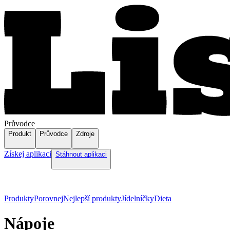
Průvodce
Produkt
Průvodce
Zdroje
Získej aplikaci
Stáhnout aplikaci
Produkty
Porovnej
Nejlepší produkty
Jídelníčky
Dieta
Nápoje