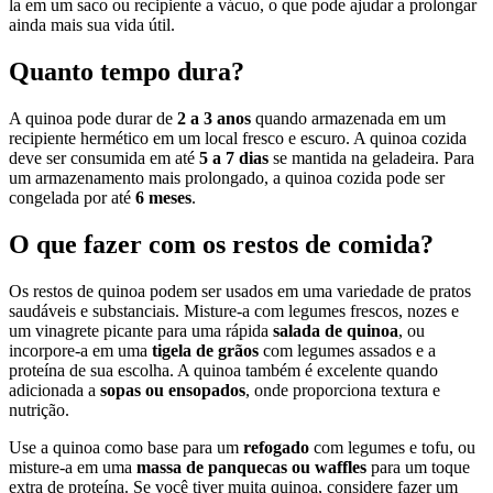
la em um saco ou recipiente a vácuo, o que pode ajudar a prolongar
ainda mais sua vida útil.
Quanto tempo dura?
A quinoa pode durar de
2 a 3 anos
quando armazenada em um
recipiente hermético em um local fresco e escuro. A quinoa cozida
deve ser consumida em até
5 a 7 dias
se mantida na geladeira. Para
um armazenamento mais prolongado, a quinoa cozida pode ser
congelada por até
6 meses
.
O que fazer com os restos de comida?
Os restos de quinoa podem ser usados em uma variedade de pratos
saudáveis e substanciais. Misture-a com legumes frescos, nozes e
um vinagrete picante para uma rápida
salada de quinoa
, ou
incorpore-a em uma
tigela de grãos
com legumes assados e a
proteína de sua escolha. A quinoa também é excelente quando
adicionada a
sopas ou ensopados
, onde proporciona textura e
nutrição.
Use a quinoa como base para um
refogado
com legumes e tofu, ou
misture-a em uma
massa de panquecas ou waffles
para um toque
extra de proteína. Se você tiver muita quinoa, considere fazer um