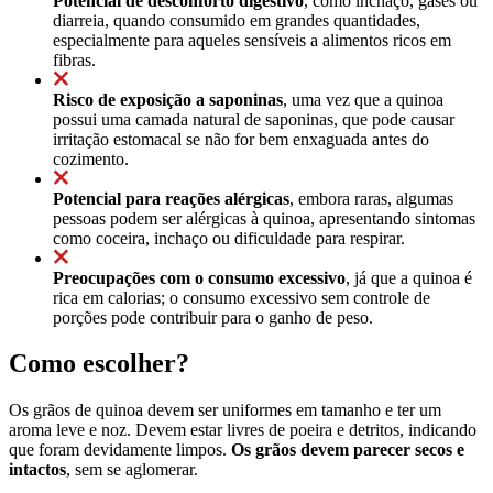
Potencial de desconforto digestivo
, como inchaço, gases ou
diarreia, quando consumido em grandes quantidades,
especialmente para aqueles sensíveis a alimentos ricos em
fibras.
Risco de exposição a saponinas
, uma vez que a quinoa
possui uma camada natural de saponinas, que pode causar
irritação estomacal se não for bem enxaguada antes do
cozimento.
Potencial para reações alérgicas
, embora raras, algumas
pessoas podem ser alérgicas à quinoa, apresentando sintomas
como coceira, inchaço ou dificuldade para respirar.
Preocupações com o consumo excessivo
, já que a quinoa é
rica em calorias; o consumo excessivo sem controle de
porções pode contribuir para o ganho de peso.
Como escolher?
Os grãos de quinoa devem ser uniformes em tamanho e ter um
aroma leve e noz. Devem estar livres de poeira e detritos, indicando
que foram devidamente limpos.
Os grãos devem parecer secos e
intactos
, sem se aglomerar.