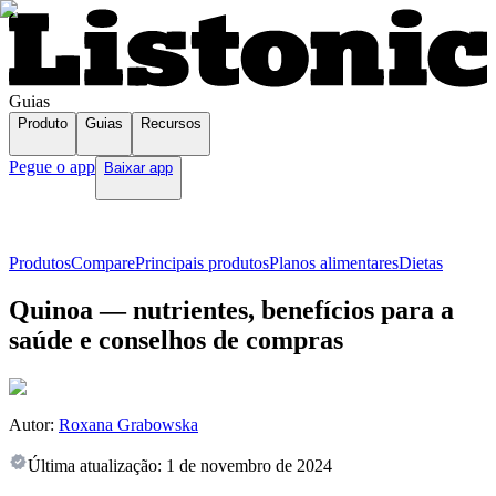
Guias
Produto
Guias
Recursos
Pegue o app
Baixar app
Produtos
Compare
Principais produtos
Planos alimentares
Dietas
Quinoa — nutrientes, benefícios para a
saúde e conselhos de compras
Autor:
Roxana Grabowska
Última atualização:
1 de novembro de 2024