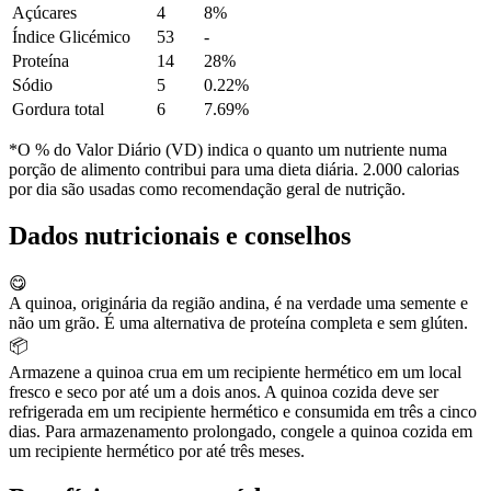
Açúcares
4
8%
Índice Glicémico
53
-
Proteína
14
28%
Sódio
5
0.22%
Gordura total
6
7.69%
*O % do Valor Diário (VD) indica o quanto um nutriente numa
porção de alimento contribui para uma dieta diária. 2.000 calorias
por dia são usadas como recomendação geral de nutrição.
Dados nutricionais e conselhos
😋
A quinoa, originária da região andina, é na verdade uma semente e
não um grão. É uma alternativa de proteína completa e sem glúten.
📦
Armazene a quinoa crua em um recipiente hermético em um local
fresco e seco por até um a dois anos. A quinoa cozida deve ser
refrigerada em um recipiente hermético e consumida em três a cinco
dias. Para armazenamento prolongado, congele a quinoa cozida em
um recipiente hermético por até três meses.