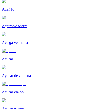
Açafrão
Açafrão-da-terra
Acelga vermelha
Açucar
Açucar de vanilina
Açúcar em pó
Açucar escuro