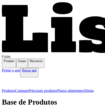
Guias
Produto
Guias
Recursos
Pegue o app
Baixar app
Produtos
Compare
Principais produtos
Planos alimentares
Dietas
Base de Produtos