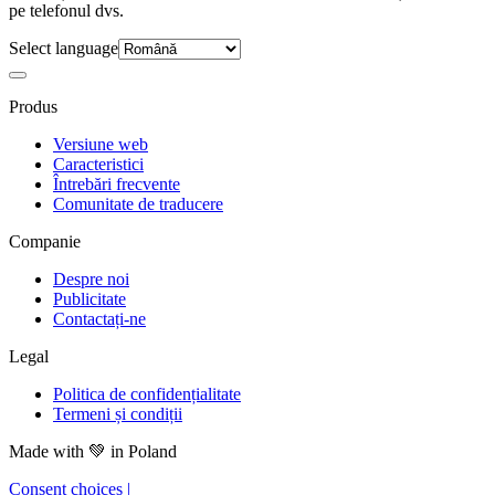
pe telefonul dvs.
Select language
Produs
Versiune web
Caracteristici
Întrebări frecvente
Comunitate de traducere
Companie
Despre noi
Publicitate
Contactați-ne
Legal
Politica de confidențialitate
Termeni și condiții
Made with
💚
in Poland
Consent choices
|