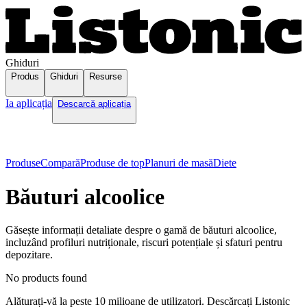
Ghiduri
Produs
Ghiduri
Resurse
Ia aplicația
Descarcă aplicația
Produse
Compară
Produse de top
Planuri de masă
Diete
Băuturi alcoolice
Găsește informații detaliate despre o gamă de băuturi alcoolice,
incluzând profiluri nutriționale, riscuri potențiale și sfaturi pentru
depozitare.
No products found
Alăturați-vă la peste 10 milioane de utilizatori. Descărcați Listonic