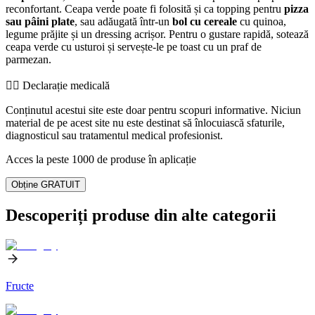
reconfortant. Ceapa verde poate fi folosită și ca topping pentru
pizza
sau pâini plate
, sau adăugată într-un
bol cu cereale
cu quinoa,
legume prăjite și un dressing acrișor. Pentru o gustare rapidă, sotează
ceapa verde cu usturoi și servește-le pe toast cu un praf de
parmezan.
👨‍⚕️️ Declarație medicală
Conținutul acestui site este doar pentru scopuri informative. Niciun
material de pe acest site nu este destinat să înlocuiască sfaturile,
diagnosticul sau tratamentul medical profesionist.
Acces la peste 1000 de produse în aplicație
Obține GRATUIT
Descoperiți produse din alte categorii
Fructe