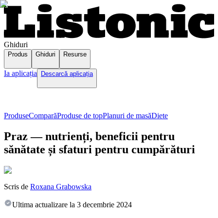
Ghiduri
Produs
Ghiduri
Resurse
Ia aplicația
Descarcă aplicația
Produse
Compară
Produse de top
Planuri de masă
Diete
Praz — nutrienți, beneficii pentru
sănătate și sfaturi pentru cumpărături
Scris de
Roxana Grabowska
Ultima actualizare la
3 decembrie 2024