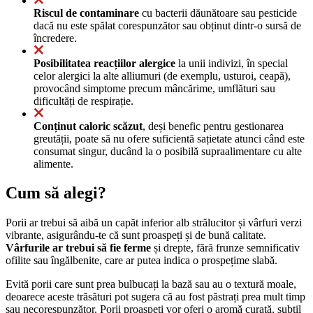
Riscul de contaminare
cu bacterii dăunătoare sau pesticide
dacă nu este spălat corespunzător sau obținut dintr-o sursă de
încredere.
Posibilitatea reacțiilor alergice
la unii indivizi, în special
celor alergici la alte alliumuri (de exemplu, usturoi, ceapă),
provocând simptome precum mâncărime, umflături sau
dificultăți de respirație.
Conținut caloric scăzut
, deși benefic pentru gestionarea
greutății, poate să nu ofere suficientă sațietate atunci când este
consumat singur, ducând la o posibilă supraalimentare cu alte
alimente.
Cum să alegi?
Porii ar trebui să aibă un capăt inferior alb strălucitor și vârfuri verzi
vibrante, asigurându-te că sunt proaspeți și de bună calitate.
Vârfurile ar trebui să fie ferme
și drepte, fără frunze semnificativ
ofilite sau îngălbenite, care ar putea indica o prospețime slabă.
Evită porii care sunt prea bulbucați la bază sau au o textură moale,
deoarece aceste trăsături pot sugera că au fost păstrați prea mult timp
sau necorespunzător. Porii proaspeți vor oferi o aromă curată, subtil