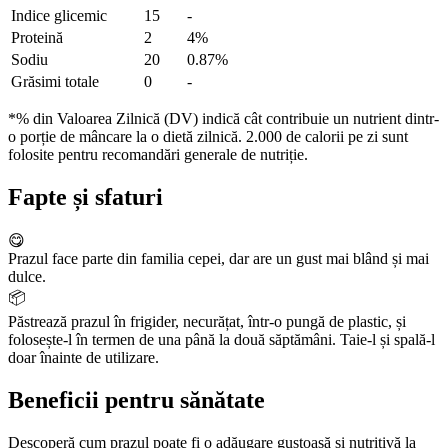
Indice glicemic
15
-
Proteină
2
4%
Sodiu
20
0.87%
Grăsimi totale
0
-
*% din Valoarea Zilnică (DV) indică cât contribuie un nutrient dintr-
o porție de mâncare la o dietă zilnică. 2.000 de calorii pe zi sunt
folosite pentru recomandări generale de nutriție.
Fapte și sfaturi
😋
Prazul face parte din familia cepei, dar are un gust mai blând și mai
dulce.
📦
Păstrează prazul în frigider, necurățat, într-o pungă de plastic, și
folosește-l în termen de una până la două săptămâni. Taie-l și spală-l
doar înainte de utilizare.
Beneficii pentru sănătate
Descoperă cum prazul poate fi o adăugare gustoasă și nutritivă la