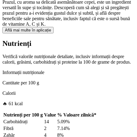
Prazul, cu aroma sa delicată asemănătoare cepei, este un ingredient
versatil în supe și tocănițe. Descoperă cum să alegi și să pregătești
prazul pentru a-i evidenția gustul dulce și subtil, și află despre
beneficiile sale pentru sănătate, inclusiv faptul că este o sursă bună
de vitamine A, C și K.
Află mai multe în aplicație
Nutrienți
Verifică valorile nutriționale detaliate, inclusiv informații despre
calorii, grăsimi, carbohidrați și proteine la 100 de grame de produs.
Informații nutriționale
Cantitate per
100 g
Calorii
🔥 61 kcal
Nutrienți per
100 g
Value
%
Valoare zilnică
*
Carbohidrați
14
5.09%
Fibră
2
7.14%
Zahăr
4
8%