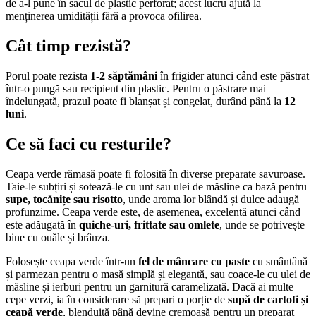
de a-l pune în sacul de plastic perforat; acest lucru ajută la
menținerea umidității fără a provoca ofilirea.
Cât timp rezistă?
Porul poate rezista
1-2 săptămâni
în frigider atunci când este păstrat
într-o pungă sau recipient din plastic. Pentru o păstrare mai
îndelungată, prazul poate fi blanșat și congelat, durând până la
12
luni
.
Ce să faci cu resturile?
Ceapa verde rămasă poate fi folosită în diverse preparate savuroase.
Taie-le subțiri și sotează-le cu unt sau ulei de măsline ca bază pentru
supe, tocănițe sau risotto
, unde aroma lor blândă și dulce adaugă
profunzime. Ceapa verde este, de asemenea, excelentă atunci când
este adăugată în
quiche-uri, frittate sau omlete
, unde se potrivește
bine cu ouăle și brânza.
Folosește ceapa verde într-un
fel de mâncare cu paste
cu smântână
și parmezan pentru o masă simplă și elegantă, sau coace-le cu ulei de
măsline și ierburi pentru un garnitură caramelizată. Dacă ai multe
cepe verzi, ia în considerare să prepari o porție de
supă de cartofi și
ceapă verde
, blenduită până devine cremoasă pentru un preparat