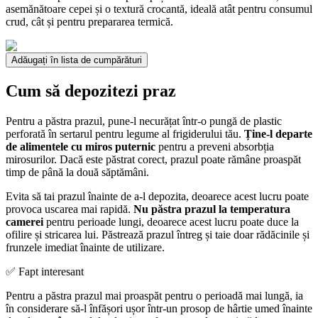
asemănătoare cepei și o textură crocantă, ideală atât pentru consumul
crud, cât și pentru prepararea termică.
Adăugați în lista de cumpărături
Cum să depozitezi praz
Pentru a păstra prazul, pune-l necurățat într-o pungă de plastic
perforată în sertarul pentru legume al frigiderului tău.
Ține-l departe
de alimentele cu miros puternic
pentru a preveni absorbția
mirosurilor. Dacă este păstrat corect, prazul poate rămâne proaspăt
timp de până la două săptămâni.
Evita să tai prazul înainte de a-l depozita, deoarece acest lucru poate
provoca uscarea mai rapidă.
Nu păstra prazul la temperatura
camerei
pentru perioade lungi, deoarece acest lucru poate duce la
ofilire și stricarea lui. Păstrează prazul întreg și taie doar rădăcinile și
frunzele imediat înainte de utilizare.
✅ Fapt interesant
Pentru a păstra prazul mai proaspăt pentru o perioadă mai lungă, ia
în considerare să-l înfășori ușor într-un prosop de hârtie umed înainte