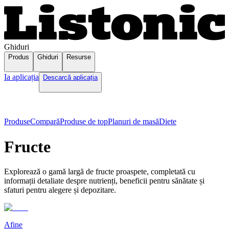
Ghiduri
Produs
Ghiduri
Resurse
Ia aplicația
Descarcă aplicația
Produse
Compară
Produse de top
Planuri de masă
Diete
Fructe
Explorează o gamă largă de fructe proaspete, completată cu
informații detaliate despre nutrienți, beneficii pentru sănătate și
sfaturi pentru alegere și depozitare.
Afine