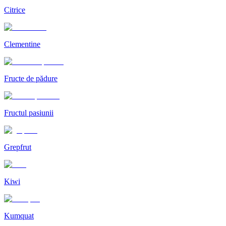
Citrice
Clementine
Fructe de pădure
Fructul pasiunii
Grepfrut
Kiwi
Kumquat