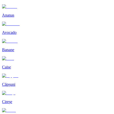
Ananas
Avocado
Banane
Caise
Căpșuni
Cireșe