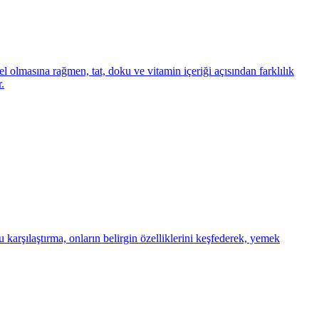
l olmasına rağmen, tat, doku ve vitamin içeriği açısından farklılık
.
u karşılaştırma, onların belirgin özelliklerini keşfederek, yemek