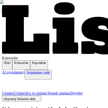
Kılavuzlar
Ürün
Kılavuzlar
Kaynaklar
Al uygulamayı
Uygulamayı indir
Ürünler
Ürünleri
En iyi ürünler
Yemek planları
Diyetler
Alışveriş listesine ekle