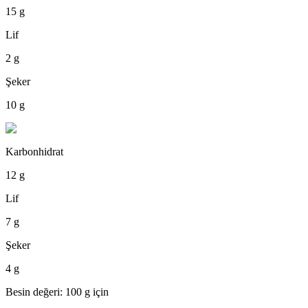
15 g
Lif
2 g
Şeker
10 g
Karbonhidrat
12 g
Lif
7 g
Şeker
4 g
Besin değeri: 100 g için