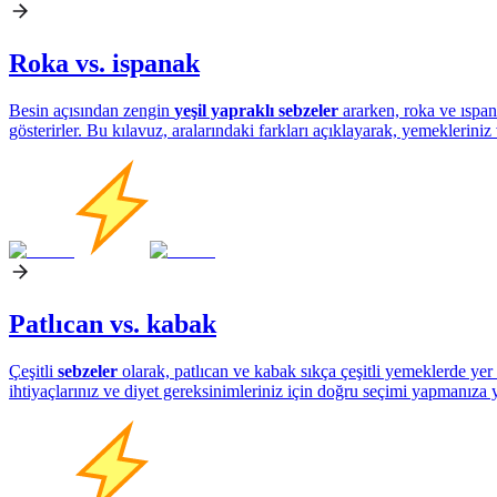
Roka vs. ispanak
Besin açısından zengin
yeşil yapraklı sebzeler
ararken, roka ve ıspan
gösterirler. Bu kılavuz, aralarındaki farkları açıklayarak, yemekleriniz
Patlıcan vs. kabak
Çeşitli
sebzeler
olarak, patlıcan ve kabak sıkça çeşitli yemeklerde yer a
ihtiyaçlarınız ve diyet gereksinimleriniz için doğru seçimi yapmanıza y