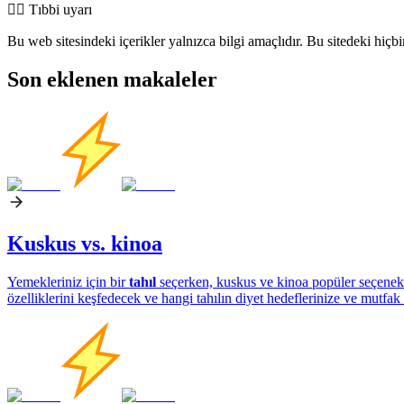
👨‍⚕️️ Tıbbi uyarı
Bu web sitesindeki içerikler yalnızca bilgi amaçlıdır. Bu sitedeki hiçb
Son eklenen makaleler
Kuskus vs. kinoa
Yemekleriniz için bir
tahıl
seçerken, kuskus ve kinoa popüler seçenekler
özelliklerini keşfedecek ve hangi tahılın diyet hedeflerinize ve mutfa