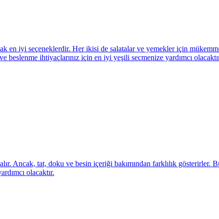
ak en iyi seçeneklerdir. Her ikisi de salatalar ve yemekler için mükemme
 ve beslenme ihtiyaçlarınız için en iyi yeşili seçmenize yardımcı olacaktır
lır. Ancak, tat, doku ve besin içeriği bakımından farklılık gösterirler. B
ardımcı olacaktır.