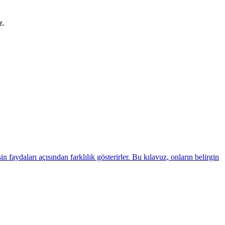
z.
faydaları açısından farklılık gösterirler. Bu kılavuz, onların belirgin