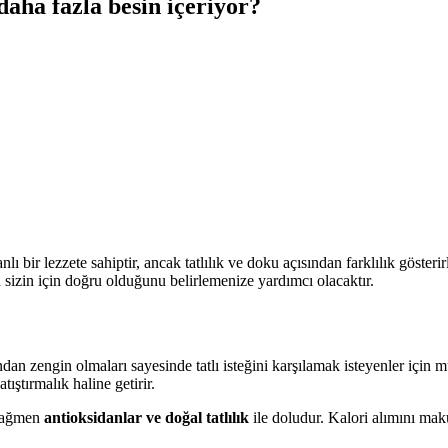
aha fazla besin içeriyor?
ı bir lezzete sahiptir, ancak tatlılık ve doku açısından farklılık gösterirler
 sizin için doğru olduğunu belirlemenize yardımcı olacaktır.
ısından zengin olmaları sayesinde tatlı isteğini karşılamak isteyenler içi
ıştırmalık haline getirir.
 rağmen
antioksidanlar ve doğal tatlılık
ile doludur. Kalori alımını mak