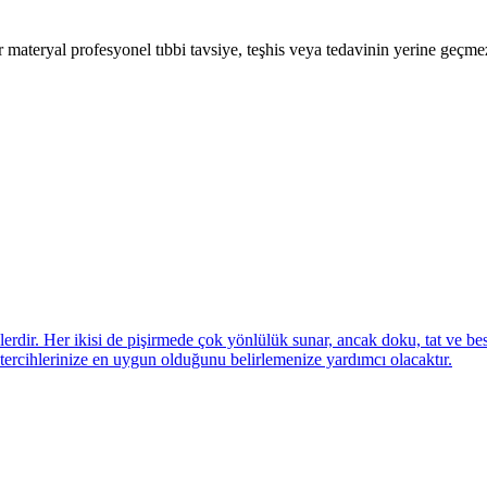
ir materyal profesyonel tıbbi tavsiye, teşhis veya tedavinin yerine geçme
dir. Her ikisi de pişirmede çok yönlülük sunar, ancak doku, tat ve besin 
k tercihlerinize en uygun olduğunu belirlemenize yardımcı olacaktır.