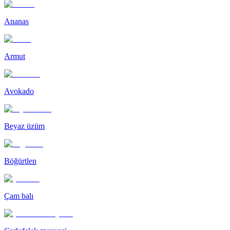
Ananas
Armut
Avokado
Beyaz üzüm
Böğürtlen
Çam balı