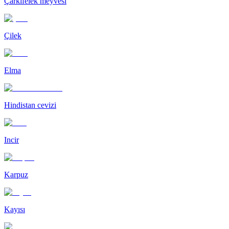
Çarkıfelek meyvesi
Çilek
Elma
Hindistan cevizi
Incir
Karpuz
Kayısı