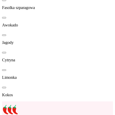
Fasolka szparagowa
Awokado
Jagody
Cytryna
Limonka
Kokos