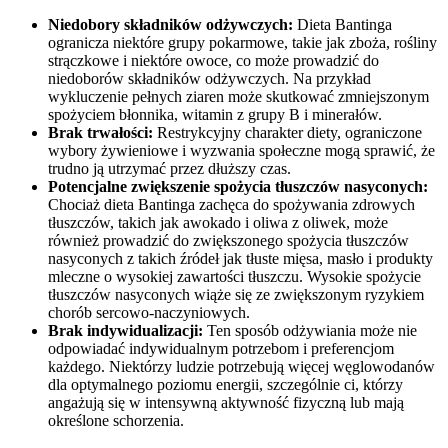
Niedobory składników odżywczych:
Dieta Bantinga
ogranicza niektóre grupy pokarmowe, takie jak zboża, rośliny
strączkowe i niektóre owoce, co może prowadzić do
niedoborów składników odżywczych. Na przykład
wykluczenie pełnych ziaren może skutkować zmniejszonym
spożyciem błonnika, witamin z grupy B i minerałów.
Brak trwałości:
Restrykcyjny charakter diety, ograniczone
wybory żywieniowe i wyzwania społeczne mogą sprawić, że
trudno ją utrzymać przez dłuższy czas.
Potencjalne zwiększenie spożycia tłuszczów nasyconych:
Chociaż dieta Bantinga zachęca do spożywania zdrowych
tłuszczów, takich jak awokado i oliwa z oliwek, może
również prowadzić do zwiększonego spożycia tłuszczów
nasyconych z takich źródeł jak tłuste mięsa, masło i produkty
mleczne o wysokiej zawartości tłuszczu. Wysokie spożycie
tłuszczów nasyconych wiąże się ze zwiększonym ryzykiem
chorób sercowo-naczyniowych.
Brak indywidualizacji:
Ten sposób odżywiania może nie
odpowiadać indywidualnym potrzebom i preferencjom
każdego. Niektórzy ludzie potrzebują więcej węglowodanów
dla optymalnego poziomu energii, szczególnie ci, którzy
angażują się w intensywną aktywność fizyczną lub mają
określone schorzenia.