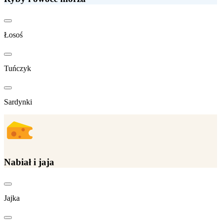
Łosoś
Tuńczyk
Sardynki
Nabiał i jaja
Jajka