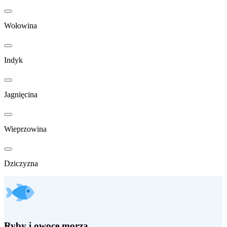
Wołowina
Indyk
Jagnięcina
Wieprzowina
Dziczyzna
Ryby i owoce morza