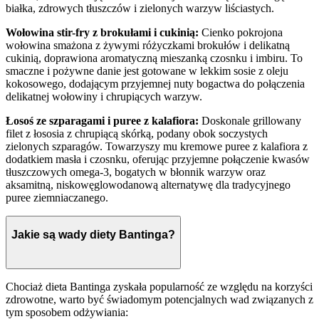
białka, zdrowych tłuszczów i zielonych warzyw liściastych.
Wołowina stir-fry z brokułami i cukinią:
Cienko pokrojona
wołowina smażona z żywymi różyczkami brokułów i delikatną
cukinią, doprawiona aromatyczną mieszanką czosnku i imbiru. To
smaczne i pożywne danie jest gotowane w lekkim sosie z oleju
kokosowego, dodającym przyjemnej nuty bogactwa do połączenia
delikatnej wołowiny i chrupiących warzyw.
Łosoś ze szparagami i puree z kalafiora:
Doskonale grillowany
filet z łososia z chrupiącą skórką, podany obok soczystych
zielonych szparagów. Towarzyszy mu kremowe puree z kalafiora z
dodatkiem masła i czosnku, oferując przyjemne połączenie kwasów
tłuszczowych omega-3, bogatych w błonnik warzyw oraz
aksamitną, niskowęglowodanową alternatywę dla tradycyjnego
puree ziemniaczanego.
Jakie są wady diety Bantinga?
Chociaż dieta Bantinga zyskała popularność ze względu na korzyści
zdrowotne, warto być świadomym potencjalnych wad związanych z
tym sposobem odżywiania: