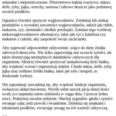
naturalne i nieprzetworzone. Priorytetowo traktuj warzywa, mięso,
drób, ryby, jajka, orzechy, nasiona i zdrowe tłuszcze jako podstawę
swoich posiłków.
Ogranicz również spożycie węglowodanów. Zredukuj lub unikaj
produktów o wysokiej zawartości węglowodanów, takich jak chleb,
makaron, ryż, ziemniaki i słodkie przekąski. Zamiast tego wybieraj
niskowęglowodanowe alternatywy, takie jak ryż z kalafiora czy
makaron z cukinii, aby zaspokoić swoje zachcianki.
Aby zapewnić odpowiednie odżywienie, włącz do diety źródła
zdrowych tłuszczów. Nie tylko zapewniają one uczucie sytości, ale
także dostarczają niezbędnych składników odżywczych dla
organizmu. Możesz również spożywać umiarkowaną ilość białka,
aby wspierać wzrost i regenerację mięśni. Chude mięsa, drób, ryby,
jajka oraz roślinne źródła białka, takie jak tofu i tempeh, to
doskonałe wybory.
Nie zapominaj: nawadniaj się, aby wspierać funkcje organizmu,
zwłaszcza układ trawienny. Wyrób sobie nawyk picia dużej ilości
wody (co najmniej osiem szklanek) w ciągu dnia. I jeszcze jedna
rzecz. Praktykuj uważne jedzenie. Słuchaj sygnałów głodu i sytości
swojego ciała; jedz powoli i świadomie. Delektuj się smakami i
teksturami posiłków, zwracając uwagę na ich wartość odżywczą.