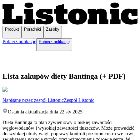
Produkt
Poradniki
Zasoby
Pobierz aplikację
Pobierz aplikację
Lista zakupów diety Bantinga (+ PDF)
Napisane przez zespół Listonic
Zespół Listonic
Ostatnia aktualizacja dnia
22 sty 2025
Dieta Bantinga to plan żywieniowy o niskiej zawartości
węglowodanów i wysokiej zawartości tłuszczów. Może prowadzić
do szybkiej utraty wagi, poprawy kontroli poziomu cukru we krwi,
zwiększenia uczucia sytości oraz wzmocnienia zdrowia serca. W