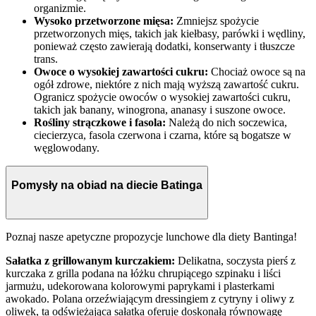
organizmie.
Wysoko przetworzone mięsa:
Zmniejsz spożycie
przetworzonych mięs, takich jak kiełbasy, parówki i wędliny,
ponieważ często zawierają dodatki, konserwanty i tłuszcze
trans.
Owoce o wysokiej zawartości cukru:
Chociaż owoce są na
ogół zdrowe, niektóre z nich mają wyższą zawartość cukru.
Ogranicz spożycie owoców o wysokiej zawartości cukru,
takich jak banany, winogrona, ananasy i suszone owoce.
Rośliny strączkowe i fasola:
Należą do nich soczewica,
ciecierzyca, fasola czerwona i czarna, które są bogatsze w
węglowodany.
Pomysły na obiad na diecie Batinga
Poznaj nasze apetyczne propozycje lunchowe dla diety Bantinga!
Sałatka z grillowanym kurczakiem:
Delikatna, soczysta pierś z
kurczaka z grilla podana na łóżku chrupiącego szpinaku i liści
jarmużu, udekorowana kolorowymi paprykami i plasterkami
awokado. Polana orzeźwiającym dressingiem z cytryny i oliwy z
oliwek, ta odświeżająca sałatka oferuje doskonałą równowagę