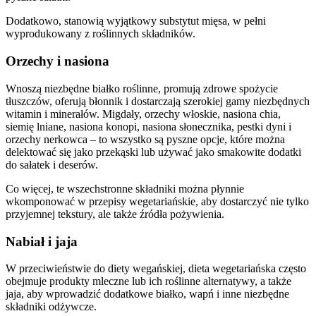
Dodatkowo, stanowią wyjątkowy substytut mięsa, w pełni
wyprodukowany z roślinnych składników.
Orzechy i nasiona
Wnoszą niezbędne białko roślinne, promują zdrowe spożycie
tłuszczów, oferują błonnik i dostarczają szerokiej gamy niezbędnych
witamin i minerałów. Migdały, orzechy włoskie, nasiona chia,
siemię lniane, nasiona konopi, nasiona słonecznika, pestki dyni i
orzechy nerkowca – to wszystko są pyszne opcje, które można
delektować się jako przekąski lub używać jako smakowite dodatki
do sałatek i deserów.
Co więcej, te wszechstronne składniki można płynnie
wkomponować w przepisy wegetariańskie, aby dostarczyć nie tylko
przyjemnej tekstury, ale także źródła pożywienia.
Nabiał i jaja
W przeciwieństwie do diety wegańskiej, dieta wegetariańska często
obejmuje produkty mleczne lub ich roślinne alternatywy, a także
jaja, aby wprowadzić dodatkowe białko, wapń i inne niezbędne
składniki odżywcze.