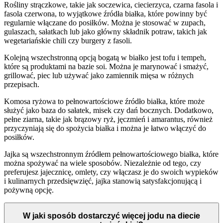
Rośliny strączkowe, takie jak soczewica, ciecierzyca, czarna fasola i
fasola czerwona, to wyjątkowe źródła białka, które powinny być
regularnie włączane do posiłków. Można je stosować w zupach,
gulaszach, sałatkach lub jako główny składnik potraw, takich jak
wegetariańskie chili czy burgery z fasoli.
Kolejną wszechstronną opcją bogatą w białko jest tofu i tempeh,
które są produktami na bazie soi. Można je marynować i smażyć,
grillować, piec lub używać jako zamiennik mięsa w różnych
przepisach.
Komosa ryżowa to pełnowartościowe źródło białka, które może
służyć jako baza do sałatek, misek czy dań bocznych. Dodatkowo,
pełne ziarna, takie jak brązowy ryż, jęczmień i amarantus, również
przyczyniają się do spożycia białka i można je łatwo włączyć do
posiłków.
Jajka są wszechstronnym źródłem pełnowartościowego białka, które
można spożywać na wiele sposobów. Niezależnie od tego, czy
preferujesz jajecznicę, omlety, czy włączasz je do swoich wypieków
i kulinarnych przedsięwzięć, jajka stanowią satysfakcjonującą i
pożywną opcję.
W jaki sposób dostarczyć więcej jodu na diecie