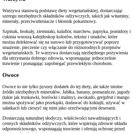
Warzywa stanowią podstawę diety wegetariańskiej, dostarczając
szeregu niezbędnych składników odżywczych, takich jak witaminy,
minerały, przeciwutleniacze i błonnik pokarmowy.
Szpinak, brokuły, ziemniaki, kalafior, marchew, papryka, pomidory i
cukinia wnoszą kalejdoskop kolorów, tekstur i smaków, które
można delektować się na surowo lub przygotowywać poprzez
smażenie, pieczenie czy włączanie do różnorodnych przepisów
wegetariańskich. Te warzywa dostarczają niezbędnego pożywienia
dla utrzymania dobrego zdrowia, wspomagając jednocześnie
trawienie i pomagając zapobiegać przewlekłym chorobom.
Owoce
Owoce to nie tylko pyszny dodatek do tej diety, ale także istotne
źródło niezbędnych minerałów. Jabłka, banany, pomarańcze, jagody
(takie jak truskawki, borówki i maliny), awokado, grejpfrut i mango
można spożywać jako przekąski, dodawać do koktajli, używać w
sałatkach lub cieszyć się nimi jako orzeźwiającymi deserami.
Dostarczają naturalnej słodyczy, właściwości nawadniających i
cennych składników odżywczych, które wspierają zdrowie układu
odpornościowego, wspomagają trawienie i oferują ochronę przed