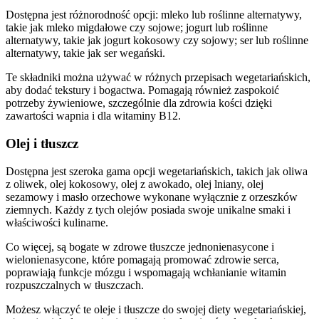
Dostępna jest różnorodność opcji: mleko lub roślinne alternatywy,
takie jak mleko migdałowe czy sojowe; jogurt lub roślinne
alternatywy, takie jak jogurt kokosowy czy sojowy; ser lub roślinne
alternatywy, takie jak ser wegański.
Te składniki można używać w różnych przepisach wegetariańskich,
aby dodać tekstury i bogactwa. Pomagają również zaspokoić
potrzeby żywieniowe, szczególnie dla zdrowia kości dzięki
zawartości wapnia i dla witaminy B12.
Olej i tłuszcz
Dostępna jest szeroka gama opcji wegetariańskich, takich jak oliwa
z oliwek, olej kokosowy, olej z awokado, olej lniany, olej
sezamowy i masło orzechowe wykonane wyłącznie z orzeszków
ziemnych. Każdy z tych olejów posiada swoje unikalne smaki i
właściwości kulinarne.
Co więcej, są bogate w zdrowe tłuszcze jednonienasycone i
wielonienasycone, które pomagają promować zdrowie serca,
poprawiają funkcje mózgu i wspomagają wchłanianie witamin
rozpuszczalnych w tłuszczach.
Możesz włączyć te oleje i tłuszcze do swojej diety wegetariańskiej,