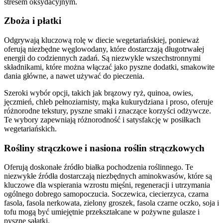
stresem oksydacyjnym.
Zboża i płatki
Odgrywają kluczową rolę w diecie wegetariańskiej, ponieważ
oferują niezbędne węglowodany, które dostarczają długotrwałej
energii do codziennych zadań. Są niezwykle wszechstronnymi
składnikami, które można włączać jako pyszne dodatki, smakowite
dania główne, a nawet używać do pieczenia.
Szeroki wybór opcji, takich jak brązowy ryż, quinoa, owies,
jęczmień, chleb pełnoziarnisty, mąka kukurydziana i proso, oferuje
różnorodne tekstury, pyszne smaki i znaczące korzyści odżywcze.
Te wybory zapewniają różnorodność i satysfakcję w posiłkach
wegetariańskich.
Rośliny strączkowe i nasiona roślin strączkowych
Oferują doskonałe źródło białka pochodzenia roślinnego. Te
niezwykłe źródła dostarczają niezbędnych aminokwasów, które są
kluczowe dla wspierania wzrostu mięśni, regeneracji i utrzymania
ogólnego dobrego samopoczucia. Soczewica, ciecierzyca, czarna
fasola, fasola nerkowata, zielony groszek, fasola czarne oczko, soja i
tofu mogą być umiejętnie przekształcane w pożywne gulasze i
pyszne sałatki.