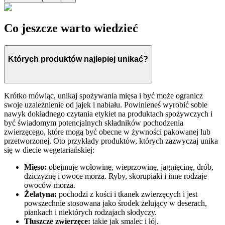
Co jeszcze warto wiedzieć
Których produktów najlepiej unikać?
Krótko mówiąc, unikaj spożywania mięsa i być może ogranicz
swoje uzależnienie od jajek i nabiału. Powinieneś wyrobić sobie
nawyk dokładnego czytania etykiet na produktach spożywczych i
być świadomym potencjalnych składników pochodzenia
zwierzęcego, które mogą być obecne w żywności pakowanej lub
przetworzonej. Oto przykłady produktów, których zazwyczaj unika
się w diecie wegetariańskiej:
Mięso:
obejmuje wołowinę, wieprzowinę, jagnięcinę, drób,
dziczyznę i owoce morza. Ryby, skorupiaki i inne rodzaje
owoców morza.
Żelatyna:
pochodzi z kości i tkanek zwierzęcych i jest
powszechnie stosowana jako środek żelujący w deserach,
piankach i niektórych rodzajach słodyczy.
Tłuszcze zwierzęce:
takie jak smalec i łój.