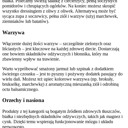
białka. Polecamy świeżą sałatkę z ciecierzycy, pełną soczystych
pomidorów i chrupiących ogórków. Na koniec możesz skropić
wszystko dressingiem z oliwy z oliwek. Alternatywą może być
sycąca zupa z soczewicy, pełna ziół i warzyw (użyj marchewek,
ziemniaków lub batatów).
Warzywa
Włączenie dużej ilości warzyw – szczególnie zielonych oraz
liściastych – jest kluczowe na każdej zdrowej diecie. Dostarczają
one bowiem składników odżywczych i błonnika, który ma
zbawienny wpływ na trawienie.
Warto wypróbować smażony jarmuż lub szpinak z dodatkiem
świeżego czosnku – jest to pyszny i pożywny dodatek pasujący do
wielu dań. Możesz też upiec kolorowe warzywa (np. brokuły,
brukselkę, marchewkę) z aromatyczną mieszanką ziół i odrobiną
octu balsamicznego.
Orzechy i nasiona
Produkty z tej kategorii są bogatym źródłem zdrowych tłuszczów,
białka i niezbędnych składników odżywczych, takich jak magnez i
cynk. Dzięki temu wspierają funkcjonowanie mózgu i układu
nerwowego.