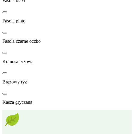
Fasola biała
Fasola pinto
Fasola czarne oczko
Komosa ryżowa
Brązowy ryż
Kasza gryczana