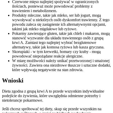
Czerwone mięso najlepiej spożywać w ograniczonych
ilościach, ponieważ może powodować problemy z
trawieniem i metabolizmem.
Produkty mleczne, takie jak mleko, ser lub jogurt, mogą
wywoływać u niektórych osób dyskomfort trawienny. Z tego
powodu zaleca się zastąpienie ich alternatywnymi opcjami,
takimi jak mleko migdałowe lub ryżowe.
Pokarmy zawierające gluten, takie jak chleb i makaron, mogą
stanowić wyzwanie dla układu trawiennego osób z grupą
krwi A. Zamiast tego najlepiej wybrać bezglutenowe
alternatywy, takie jak komosa ryżowa lub kasza gryczana.
Skorupiaki - w tym krewetki, homary czy kraby - mogą
powodować niepożądane reakcje alergiczne.
W miarę możliwości należy unikać przetworzonej i smażonej
żywności. Zawiera ona niezdrowe tłuszcze i sztuczne dodatki,
które wpływają negatywnie na stan zdrowia.
Wnioski
Dieta zgodna z grupą krwi A to przede wszystkim indywidualne
podejście do żywienia, które uwzględnia odmienne potrzeby i
nietolerancje pokarmowe.
Jeśli chcesz spróbować tej diety, skup się przede wszystkim na