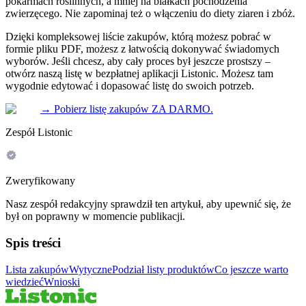
pokarmach roślinnych, a mniej na białkach pochodzenia
zwierzęcego. Nie zapominaj też o włączeniu do diety ziaren i zbóż.
Dzięki kompleksowej liście zakupów, którą możesz pobrać w
formie pliku PDF, możesz z łatwością dokonywać świadomych
wyborów. Jeśli chcesz, aby cały proces był jeszcze prostszy –
otwórz naszą listę w bezpłatnej aplikacji Listonic. Możesz tam
wygodnie edytować i dopasować listę do swoich potrzeb.
→
Pobierz listę zakupów ZA DARMO.
Zespół Listonic
Zweryfikowany
Nasz zespół redakcyjny sprawdził ten artykuł, aby upewnić się, że
był on poprawny w momencie publikacji.
Spis treści
Lista zakupów
Wytyczne
Podział listy produktów
Co jeszcze warto
wiedzieć
Wnioski