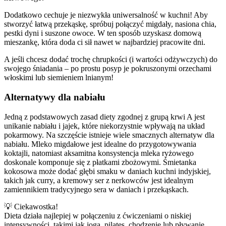
Dodatkowo cechuje je niezwykła uniwersalność w kuchni! Aby
stworzyć łatwą przekąskę, spróbuj połączyć migdały, nasiona chia,
pestki dyni i suszone owoce. W ten sposób uzyskasz domową
mieszankę, która doda ci sił nawet w najbardziej pracowite dni.
A jeśli chcesz dodać trochę chrupkości (i wartości odżywczych) do
swojego śniadania – po prostu posyp je pokruszonymi orzechami
włoskimi lub siemieniem lnianym!
Alternatywy dla nabiału
Jedną z podstawowych zasad diety zgodnej z grupą krwi A jest
unikanie nabiału i jajek, które niekorzystnie wpływają na układ
pokarmowy. Na szczęście istnieje wiele smacznych alternatyw dla
nabiału. Mleko migdałowe jest idealne do przygotowywania
koktajli, natomiast aksamitna konsystencja mleka ryżowego
doskonale komponuje się z płatkami zbożowymi. Śmietanka
kokosowa może dodać głębi smaku w daniach kuchni indyjskiej,
takich jak curry, a kremowy ser z nerkowców jest idealnym
zamiennikiem tradycyjnego sera w daniach i przekąskach.
💡 Ciekawostka!
Dieta działa najlepiej w połączeniu z ćwiczeniami o niskiej
intensywności, takimi jak joga, pilates, chodzenie lub pływanie.