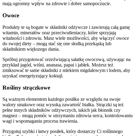
mają ogromny wpływ na zdrowie i dobre samopoczucie.
Owoce
Produkty te są bogate w składniki odżywcze i zawierają całą gamę
witamin, minerałów oraz przeciwutleniaczy, które sprzyjają
witalności i zdrowiu. Masz wiele możliwości, aby włączyć owoce
do swojej diety – mogą stać się one słodką przekąską lub
składnikiem większego dania.
Spróbuj przygotować orzeźwiającą sałatkę owocową, używając na
przykład jagód, wiśni, ananasa, papai i jabłek. Możesz też
zmiksować te same składniki z mlekiem migdałowym i lodem, aby
uzyskać energetyzujący koktajl.
Rośliny strączkowe
Są ważnym elementem każdego posiłku ze względu na swoje
walory smakowe oraz wysoką zawartość białka. Strączki są też
pełne innych składników odżywczych, takich jak błonnik czy
magnez – mogą pomóc w utrzymaniu zdrowia serca, kontrolowaniu
wagi i wspomaganiu procesu trawienia.
Przygotuj szybki i łatwy posiłek, który dostarczy Ci roślinnego