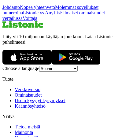
Johdanto
Nopea yhteenveto
Molemmat sovellukset
numeroina
Listonic vs AnyList: ilmaiset ominaisuudet
vertailussa
Voittaja
Liity yli 10 miljoonan käyttäjän joukkoon. Lataa Listonic
puhelimeesi.
Choose a language
Tuote
Verkkoversio
Ominaisuudet
Usein kysytyt kysymykset
Käännösyhteisö
Yritys
Tietoa meistä
Mainonta