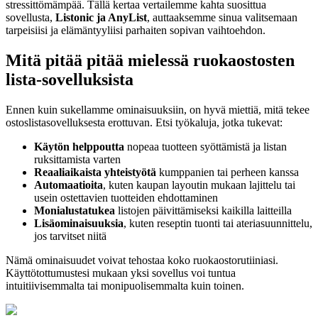
stressittömämpää. Tällä kertaa vertailemme kahta suosittua
sovellusta,
Listonic ja AnyList
, auttaaksemme sinua valitsemaan
tarpeisiisi ja elämäntyyliisi parhaiten sopivan vaihtoehdon.
Mitä pitää pitää mielessä ruokaostosten
lista-sovelluksista
Ennen kuin sukellamme ominaisuuksiin, on hyvä miettiä, mitä tekee
ostoslistasovelluksesta erottuvan. Etsi työkaluja, jotka tukevat:
Käytön helppoutta
nopeaa tuotteen syöttämistä ja listan
ruksittamista varten
Reaaliaikaista yhteistyötä
kumppanien tai perheen kanssa
Automaatioita
, kuten kaupan layoutin mukaan lajittelu tai
usein ostettavien tuotteiden ehdottaminen
Monialustatukea
listojen päivittämiseksi kaikilla laitteilla
Lisäominaisuuksia
, kuten reseptin tuonti tai ateriasuunnittelu,
jos tarvitset niitä
Nämä ominaisuudet voivat tehostaa koko ruokaostorutiiniasi.
Käyttötottumustesi mukaan yksi sovellus voi tuntua
intuitiivisemmalta tai monipuolisemmalta kuin toinen.