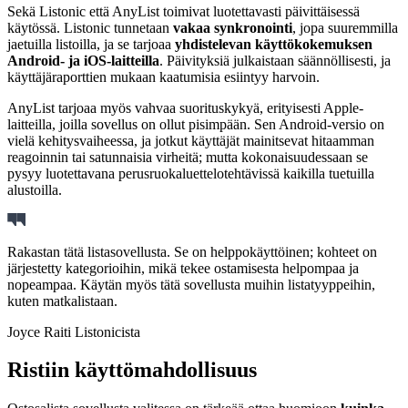
Sekä Listonic että AnyList toimivat luotettavasti päivittäisessä
käytössä. Listonic tunnetaan
vakaa synkronointi
, jopa suuremmilla
jaetuilla listoilla, ja se tarjoaa
yhdistelevan käyttökokemuksen
Android- ja iOS-laitteilla
. Päivityksiä julkaistaan säännöllisesti, ja
käyttäjäraporttien mukaan kaatumisia esiintyy harvoin.
AnyList tarjoaa myös vahvaa suorituskykyä, erityisesti Apple-
laitteilla, joilla sovellus on ollut pisimpään. Sen Android-versio on
vielä kehitysvaiheessa, ja jotkut käyttäjät mainitsevat hitaamman
reagoinnin tai satunnaisia virheitä; mutta kokonaisuudessaan se
pysyy luotettavana perusruokaluettelotehtävissä kaikilla tuetuilla
alustoilla.
Rakastan tätä listasovellusta. Se on helppokäyttöinen; kohteet on
järjestetty kategorioihin, mikä tekee ostamisesta helpompaa ja
nopeampaa. Käytän myös tätä sovellusta muihin listatyyppeihin,
kuten matkalistaan.
Joyce Raiti Listonicista
Ristiin käyttömahdollisuus