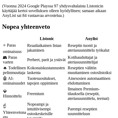
(Vuonna 2024 Google Playssa 97 yhdysvaltalaista Listonicin
käyttäjää kertoi sovelluksen olleen hyödyllinen; samaan aikaan
AnyList sai 84 vastaavaa arvostelua.)
Nopea yhteenveto
Listonic
Anylist
⭐ Paras
Reaaliaikainen listan
Reseptin tuonti ja
jakaminen
ateriasuunnittelu työkalut
ominaisuus
👥 Paras
Kotihauduttajat ja
Perheet, parit ja ystävät
varten
ateriasuunnittelijat
🔥 Todellinen
Kokonaiskustannusten
Reseptien välitön
pelinmuuttaja
laskenta
muuttaminen ostoslistoiksi
🤖 AI-
Tuotesuositukset,
Ainesosien automaattinen
ominaisuudet
tapojen oppiminen
ehdottaminen
Ilmainen Premium-
💎
Freemium
tilauksella (reseptit,
Hinnoittelu
ateriasuunnittelu, teemat)
Nopeampi ja
☝️
intuitiivisempi
Parempi reseptien
Yhteenvetona
ostoskeskeisille
suunnitteluun
etu