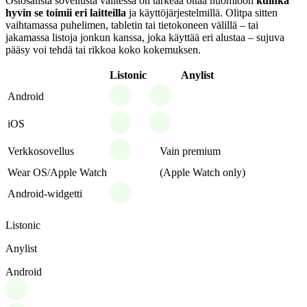
Ostosalista sovellusta valitessa on tärkeää ottaa huomioon
kuinka
hyvin se toimii eri laitteilla
ja käyttöjärjestelmillä. Olitpa sitten
vaihtamassa puhelimen, tabletin tai tietokoneen välillä – tai
jakamassa listoja jonkun kanssa, joka käyttää eri alustaa – sujuva
pääsy voi tehdä tai rikkoa koko kokemuksen.
Listonic
Anylist
Android
iOS
Verkkosovellus
Vain premium
Wear OS/Apple Watch
(Apple Watch only)
Android-widgetti
Listonic
Anylist
Android