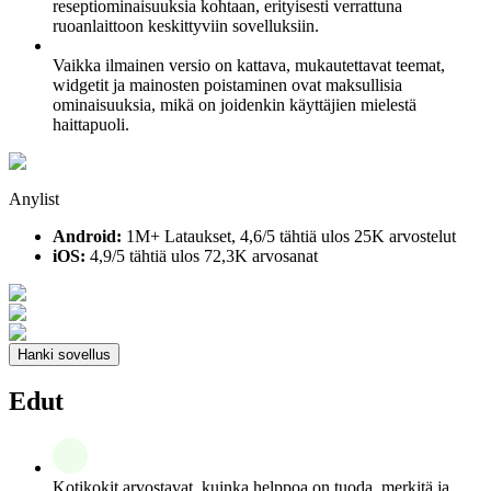
reseptiominaisuuksia kohtaan, erityisesti verrattuna
ruoanlaittoon keskittyviin sovelluksiin.
Vaikka ilmainen versio on kattava, mukautettavat teemat,
widgetit ja mainosten poistaminen ovat maksullisia
ominaisuuksia, mikä on joidenkin käyttäjien mielestä
haittapuoli.
Anylist
Android:
1M+ Lataukset, 4,6/5 tähtiä ulos 25K arvostelut
iOS:
4,9/5 tähtiä ulos 72,3K arvosanat
Hanki sovellus
Edut
Kotikokit arvostavat, kuinka helppoa on tuoda, merkitä ja