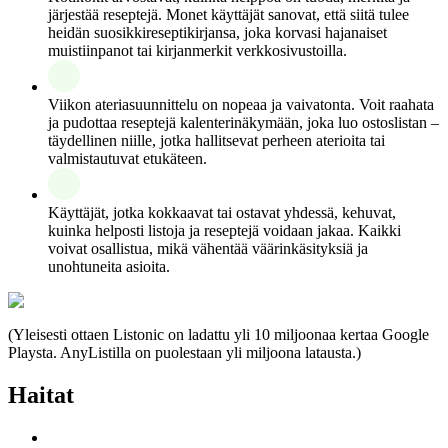
järjestää reseptejä. Monet käyttäjät sanovat, että siitä tulee
heidän suosikkireseptikirjansa, joka korvasi hajanaiset
muistiinpanot tai kirjanmerkit verkkosivustoilla.
Viikon ateriasuunnittelu on nopeaa ja vaivatonta. Voit raahata
ja pudottaa reseptejä kalenterinäkymään, joka luo ostoslistan –
täydellinen niille, jotka hallitsevat perheen aterioita tai
valmistautuvat etukäteen.
Käyttäjät, jotka kokkaavat tai ostavat yhdessä, kehuvat,
kuinka helposti listoja ja reseptejä voidaan jakaa. Kaikki
voivat osallistua, mikä vähentää väärinkäsityksiä ja
unohtuneita asioita.
(Yleisesti ottaen Listonic on ladattu yli 10 miljoonaa kertaa Google
Playsta. AnyListilla on puolestaan yli miljoona latausta.)
Haitat