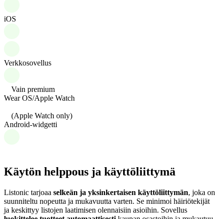
iOS
Verkkosovellus
Vain premium
Wear OS/Apple Watch
(Apple Watch only)
Android-widgetti
Käytön helppous ja käyttöliittymä
Listonic tarjoaa
selkeän ja yksinkertaisen käyttöliittymän
, joka on
suunniteltu nopeutta ja mukavuutta varten. Se minimoi häiriötekijät
ja keskittyy listojen laatimisen olennaisiin asioihin. Sovellus
luokittelee tuotteet automaattisesti
kaupan osastoihin ja mukautuu