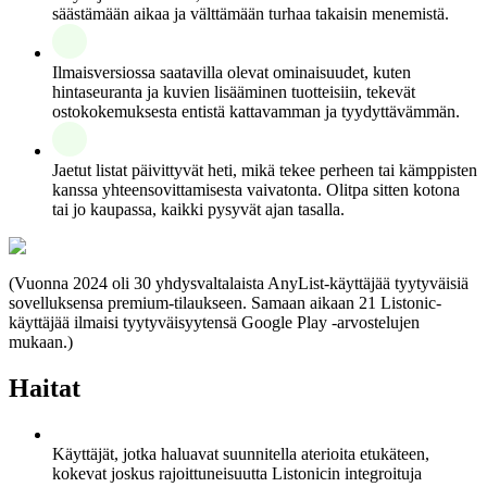
säästämään aikaa ja välttämään turhaa takaisin menemistä.
Ilmaisversiossa saatavilla olevat ominaisuudet, kuten
hintaseuranta ja kuvien lisääminen tuotteisiin, tekevät
ostokokemuksesta entistä kattavamman ja tyydyttävämmän.
Jaetut listat päivittyvät heti, mikä tekee perheen tai kämppisten
kanssa yhteensovittamisesta vaivatonta. Olitpa sitten kotona
tai jo kaupassa, kaikki pysyvät ajan tasalla.
(Vuonna 2024 oli 30 yhdysvaltalaista AnyList-käyttäjää tyytyväisiä
sovelluksensa premium-tilaukseen. Samaan aikaan 21 Listonic-
käyttäjää ilmaisi tyytyväisyytensä Google Play -arvostelujen
mukaan.)
Haitat
Käyttäjät, jotka haluavat suunnitella aterioita etukäteen,
kokevat joskus rajoittuneisuutta Listonicin integroituja