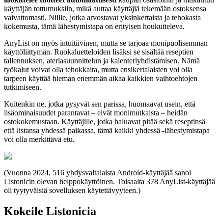
käyttäjän tottumuksiin, mikä auttaa käyttäjiä tekemään ostoksensa
vaivattomasti. Niille, jotka arvostavat yksinkertaista ja tehokasta
kokemusta, tämä lähestymistapa on erityisen houkutteleva.
AnyList on myös intuitiivinen, mutta se tarjoaa monipuolisemman
käyttöliittymän. Ruokaluetteloiden lisäksi se sisältää reseptien
tallennuksen, ateriasuunnittelun ja kalenteriyhdistämisen. Nämä
työkalut voivat olla tehokkaita, mutta ensikertalaisten voi olla
tarpeen käyttää hieman enemmän aikaa kaikkien vaihtoehtojen
tutkimiseen.
Kuitenkin ne, jotka pysyvät sen parissa, huomaavat usein, että
lisäominaisuudet parantavat – eivät monimutkaista – heidän
ostokokemustaan. Käyttäjille, jotka haluavat pitää sekä reseptinsä
että listansa yhdessä paikassa, tämä kaikki yhdessä -lähestymistapa
voi olla merkittävä etu.
(Vuonna 2024, 516 yhdysvaltalaista Android-käyttäjää sanoi
Listonicin olevan helppokäyttöinen. Toisaalta 378 AnyList-käyttäjää
oli tyytyväisiä sovelluksen käytettävyyteen.)
Kokeile Listonicia