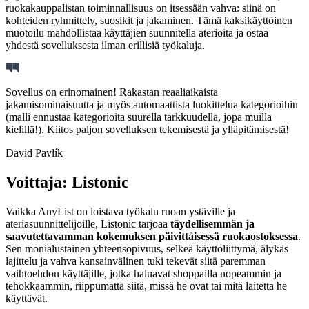
ruokakauppalistan toiminnallisuus on itsessään vahva: siinä on
kohteiden ryhmittely, suosikit ja jakaminen. Tämä kaksikäyttöinen
muotoilu mahdollistaa käyttäjien suunnitella aterioita ja ostaa
yhdestä sovelluksesta ilman erillisiä työkaluja.
Sovellus on erinomainen! Rakastan reaaliaikaista
jakamisominaisuutta ja myös automaattista luokittelua kategorioihin
(malli ennustaa kategorioita suurella tarkkuudella, jopa muilla
kielillä!). Kiitos paljon sovelluksen tekemisestä ja ylläpitämisestä!
David Pavlík
Voittaja: Listonic
Vaikka AnyList on loistava työkalu ruoan ystäville ja
ateriasuunnittelijoille, Listonic tarjoaa
täydellisemmän ja
saavutettavamman kokemuksen päivittäisessä ruokaostoksessa
.
Sen monialustainen yhteensopivuus, selkeä käyttöliittymä, älykäs
lajittelu ja vahva kansainvälinen tuki tekevät siitä paremman
vaihtoehdon käyttäjille, jotka haluavat shoppailla nopeammin ja
tehokkaammin, riippumatta siitä, missä he ovat tai mitä laitetta he
käyttävät.