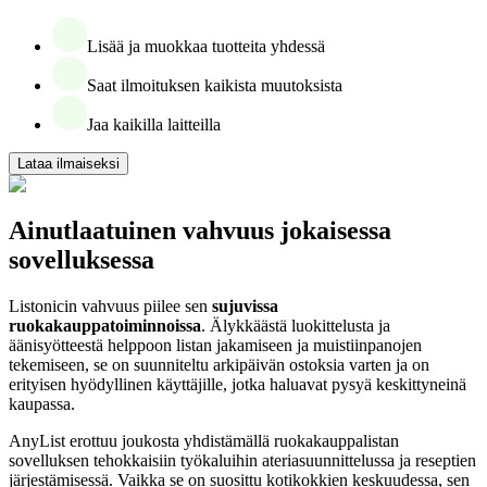
Lisää ja muokkaa tuotteita yhdessä
Saat ilmoituksen kaikista muutoksista
Jaa kaikilla laitteilla
Lataa ilmaiseksi
Ainutlaatuinen vahvuus jokaisessa
sovelluksessa
Listonicin vahvuus piilee sen
sujuvissa
ruokakauppatoiminnoissa
. Älykkäästä luokittelusta ja
äänisyötteestä helppoon listan jakamiseen ja muistiinpanojen
tekemiseen, se on suunniteltu arkipäivän ostoksia varten ja on
erityisen hyödyllinen käyttäjille, jotka haluavat pysyä keskittyneinä
kaupassa.
AnyList erottuu joukosta yhdistämällä ruokakauppalistan
sovelluksen tehokkaisiin työkaluihin ateriasuunnittelussa ja reseptien
järjestämisessä. Vaikka se on suosittu kotikokkien keskuudessa, sen