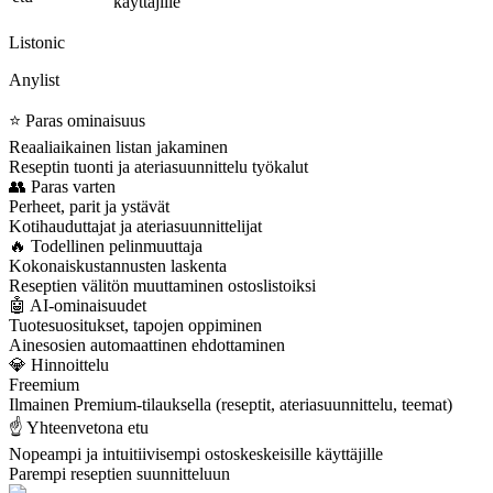
käyttäjille
Listonic
Anylist
⭐ Paras ominaisuus
Reaaliaikainen listan jakaminen
Reseptin tuonti ja ateriasuunnittelu työkalut
👥 Paras varten
Perheet, parit ja ystävät
Kotihauduttajat ja ateriasuunnittelijat
🔥 Todellinen pelinmuuttaja
Kokonaiskustannusten laskenta
Reseptien välitön muuttaminen ostoslistoiksi
🤖 AI-ominaisuudet
Tuotesuositukset, tapojen oppiminen
Ainesosien automaattinen ehdottaminen
💎 Hinnoittelu
Freemium
Ilmainen Premium-tilauksella (reseptit, ateriasuunnittelu, teemat)
☝️ Yhteenvetona etu
Nopeampi ja intuitiivisempi ostoskeskeisille käyttäjille
Parempi reseptien suunnitteluun