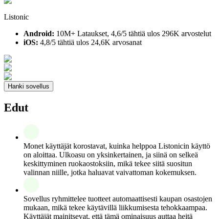
Listonic
Android:
10M+ Lataukset, 4,6/5 tähtiä ulos 296K arvostelut
iOS:
4,8/5 tähtiä ulos 24,6K arvosanat
Hanki sovellus
Edut
Monet käyttäjät korostavat, kuinka helppoa Listonicin käyttö
on aloittaa. Ulkoasu on yksinkertainen, ja siinä on selkeä
keskittyminen ruokaostoksiin, mikä tekee siitä suositun
valinnan niille, jotka haluavat vaivattoman kokemuksen.
Sovellus ryhmittelee tuotteet automaattisesti kaupan osastojen
mukaan, mikä tekee käytävillä liikkumisesta tehokkaampaa.
Käyttäjät mainitsevat, että tämä ominaisuus auttaa heitä