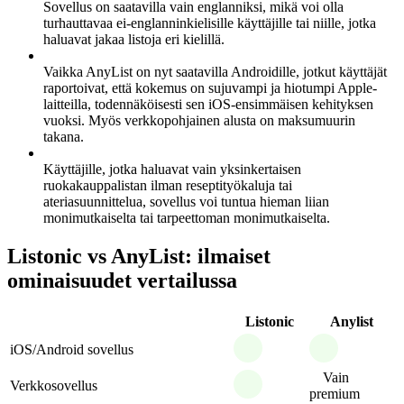
Sovellus on saatavilla vain englanniksi, mikä voi olla
turhauttavaa ei-englanninkielisille käyttäjille tai niille, jotka
haluavat jakaa listoja eri kielillä.
Vaikka AnyList on nyt saatavilla Androidille, jotkut käyttäjät
raportoivat, että kokemus on sujuvampi ja hiotumpi Apple-
laitteilla, todennäköisesti sen iOS-ensimmäisen kehityksen
vuoksi. Myös verkkopohjainen alusta on maksumuurin
takana.
Käyttäjille, jotka haluavat vain yksinkertaisen
ruokakauppalistan ilman reseptityökaluja tai
ateriasuunnittelua, sovellus voi tuntua hieman liian
monimutkaiselta tai tarpeettoman monimutkaiselta.
Listonic vs AnyList: ilmaiset
ominaisuudet vertailussa
Listonic
Anylist
iOS/Android sovellus
Vain
Verkkosovellus
premium