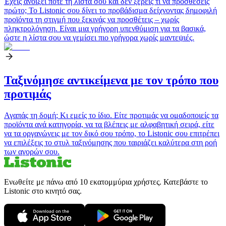
Έχεις ανοίξει ποτέ τη λίστα σου και δεν ξέρεις τι να προσθέσεις
πρώτο; Το Listonic σου δίνει το προβάδισμα δείχνοντας δημοφιλή
προϊόντα τη στιγμή που ξεκινάς να προσθέτεις – χωρίς
πληκτρολόγηση. Είναι μια γρήγορη υπενθύμιση για τα βασικά,
ώστε η λίστα σου να γεμίσει πιο γρήγορα χωρίς μαντεψιές.
Ταξινόμησε αντικείμενα με τον τρόπο που
προτιμάς
Αγαπάς τη δομή; Κι εμείς το ίδιο. Είτε προτιμάς να ομαδοποιείς τα
προϊόντα ανά κατηγορία, να τα βλέπεις με αλφαβητική σειρά, είτε
να τα οργανώνεις με τον δικό σου τρόπο, το Listonic σου επιτρέπει
να επιλέξεις το στυλ ταξινόμησης που ταιριάζει καλύτερα στη ροή
των αγορών σου.
Ενωθείτε με πάνω από 10 εκατομμύρια χρήστες. Κατεβάστε το
Listonic στο κινητό σας.