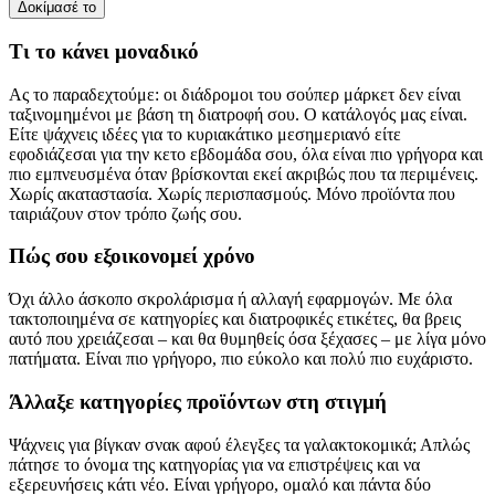
Δοκίμασέ το
Τι το κάνει μοναδικό
Ας το παραδεχτούμε: οι διάδρομοι του σούπερ μάρκετ δεν είναι
ταξινομημένοι με βάση τη διατροφή σου. Ο κατάλογός μας είναι.
Είτε ψάχνεις ιδέες για το κυριακάτικο μεσημεριανό είτε
εφοδιάζεσαι για την κετο εβδομάδα σου, όλα είναι πιο γρήγορα και
πιο εμπνευσμένα όταν βρίσκονται εκεί ακριβώς που τα περιμένεις.
Χωρίς ακαταστασία. Χωρίς περισπασμούς. Μόνο προϊόντα που
ταιριάζουν στον τρόπο ζωής σου.
Πώς σου εξοικονομεί χρόνο
Όχι άλλο άσκοπο σκρολάρισμα ή αλλαγή εφαρμογών. Με όλα
τακτοποιημένα σε κατηγορίες και διατροφικές ετικέτες, θα βρεις
αυτό που χρειάζεσαι – και θα θυμηθείς όσα ξέχασες – με λίγα μόνο
πατήματα. Είναι πιο γρήγορο, πιο εύκολο και πολύ πιο ευχάριστο.
Άλλαξε κατηγορίες προϊόντων στη στιγμή
Ψάχνεις για βίγκαν σνακ αφού έλεγξες τα γαλακτοκομικά; Απλώς
πάτησε το όνομα της κατηγορίας για να επιστρέψεις και να
εξερευνήσεις κάτι νέο. Είναι γρήγορο, ομαλό και πάντα δύο