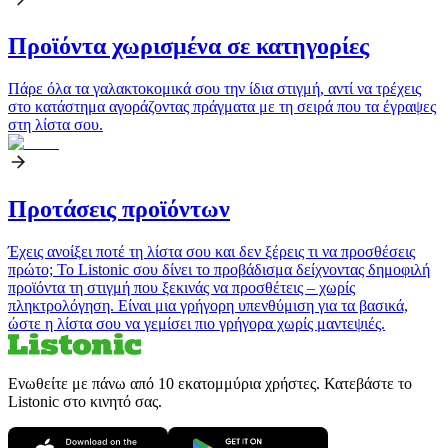
Προϊόντα χωρισμένα σε κατηγορίες
Πάρε όλα τα γαλακτοκομικά σου την ίδια στιγμή, αντί να τρέχεις
στο κατάστημα αγοράζοντας πράγματα με τη σειρά που τα έγραψες
στη λίστα σου.
Προτάσεις προϊόντων
Έχεις ανοίξει ποτέ τη λίστα σου και δεν ξέρεις τι να προσθέσεις
πρώτο; Το Listonic σου δίνει το προβάδισμα δείχνοντας δημοφιλή
προϊόντα τη στιγμή που ξεκινάς να προσθέτεις – χωρίς
πληκτρολόγηση. Είναι μια γρήγορη υπενθύμιση για τα βασικά,
ώστε η λίστα σου να γεμίσει πιο γρήγορα χωρίς μαντεψιές.
Ενωθείτε με πάνω από 10 εκατομμύρια χρήστες. Κατεβάστε το
Listonic στο κινητό σας.