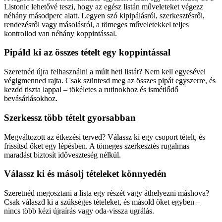
Listonic lehetővé teszi, hogy az egész listán műveleteket végezz
néhány másodperc alatt. Legyen szó kipipálásról, szerkesztésről,
rendezésről vagy másolásról, a tömeges műveletekkel teljes
kontrollod van néhány koppintással.
Pipáld ki az összes tételt egy koppintással
Szeretnéd újra felhasználni a múlt heti listát? Nem kell egyesével
végigmenned rajta. Csak szüntesd meg az összes pipát egyszerre, és
kezdd tiszta lappal – tökéletes a rutinokhoz és ismétlődő
bevásárlásokhoz.
Szerkessz több tételt gyorsabban
Megváltozott az étkezési terved? Válassz ki egy csoport tételt, és
frissítsd őket egy lépésben. A tömeges szerkesztés rugalmas
maradást biztosít időveszteség nélkül.
Válassz ki és másolj tételeket könnyedén
Szeretnéd megosztani a lista egy részét vagy áthelyezni máshova?
Csak válaszd ki a szükséges tételeket, és másold őket egyben –
nincs több kézi újraírás vagy oda-vissza ugrálás.