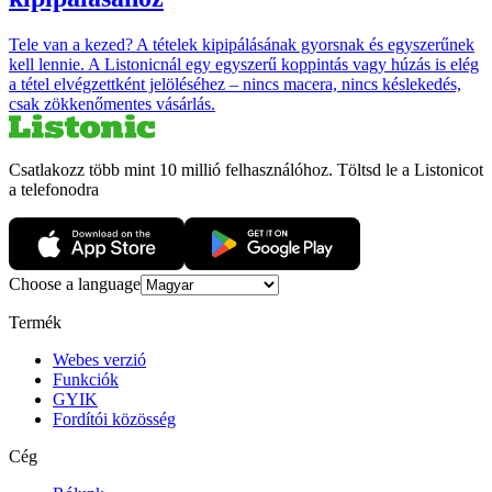
Tele van a kezed? A tételek kipipálásának gyorsnak és egyszerűnek
kell lennie. A Listonicnál egy egyszerű koppintás vagy húzás is elég
a tétel elvégzettként jelöléséhez – nincs macera, nincs késlekedés,
csak zökkenőmentes vásárlás.
Csatlakozz több mint 10 millió felhasználóhoz. Töltsd le a Listonicot
a telefonodra
Choose a language
Termék
Webes verzió
Funkciók
GYIK
Fordítói közösség
Cég