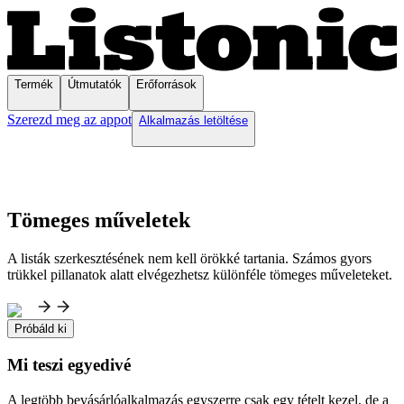
Termék
Útmutatók
Erőforrások
Szerezd meg az appot
Alkalmazás letöltése
Tömeges műveletek
A listák szerkesztésének nem kell örökké tartania. Számos gyors
trükkel pillanatok alatt elvégezhetsz különféle tömeges műveleteket.
Próbáld ki
Mi teszi egyedivé
A legtöbb bevásárlóalkalmazás egyszerre csak egy tételt kezel, de a