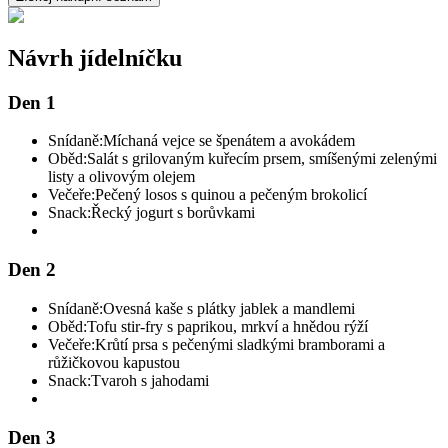
Návrh jídelníčku
Den 1
Snídaně:
Míchaná vejce se špenátem a avokádem
Oběd:
Salát s grilovaným kuřecím prsem, smíšenými zelenými
listy a olivovým olejem
Večeře:
Pečený losos s quinou a pečeným brokolicí
Snack:
Řecký jogurt s borůvkami
Den 2
Snídaně:
Ovesná kaše s plátky jablek a mandlemi
Oběd:
Tofu stir-fry s paprikou, mrkví a hnědou rýží
Večeře:
Krůtí prsa s pečenými sladkými bramborami a
růžičkovou kapustou
Snack:
Tvaroh s jahodami
Den 3