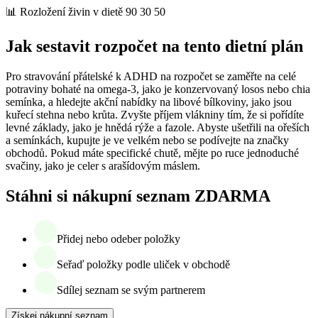
📊 Rozložení živin v dietě 90 30 50
Jak sestavit rozpočet na tento dietní plán
Pro stravování přátelské k ADHD na rozpočet se zaměřte na celé
potraviny bohaté na omega-3, jako je konzervovaný losos nebo chia
semínka, a hledejte akční nabídky na libové bílkoviny, jako jsou
kuřecí stehna nebo krůta. Zvyšte příjem vlákniny tím, že si pořídíte
levné základy, jako je hnědá rýže a fazole. Abyste ušetřili na ořeších
a semínkách, kupujte je ve velkém nebo se podívejte na značky
obchodů. Pokud máte specifické chutě, mějte po ruce jednoduché
svačiny, jako je celer s arašídovým máslem.
Stáhni si nákupní seznam ZDARMA
Přidej nebo odeber položky
Seřaď položky podle uliček v obchodě
Sdílej seznam se svým partnerem
Získej nákupní seznam