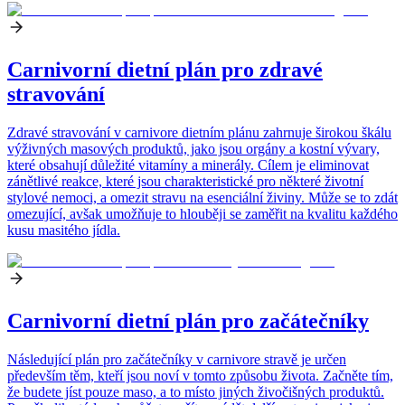
Carnivorní dietní plán pro zdravé
stravování
Zdravé stravování v carnivore dietním plánu zahrnuje širokou škálu
výživných masových produktů, jako jsou orgány a kostní vývary,
které obsahují důležité vitamíny a minerály. Cílem je eliminovat
zánětlivé reakce, které jsou charakteristické pro některé životní
stylové nemoci, a omezit stravu na esenciální živiny. Může se to zdát
omezující, avšak umožňuje to hlouběji se zaměřit na kvalitu každého
kusu masitého jídla.
Carnivorní dietní plán pro začátečníky
Následující plán pro začátečníky v carnivore stravě je určen
především těm, kteří jsou noví v tomto způsobu života. Začněte tím,
že budete jíst pouze maso, a to místo jiných živočišných produktů.