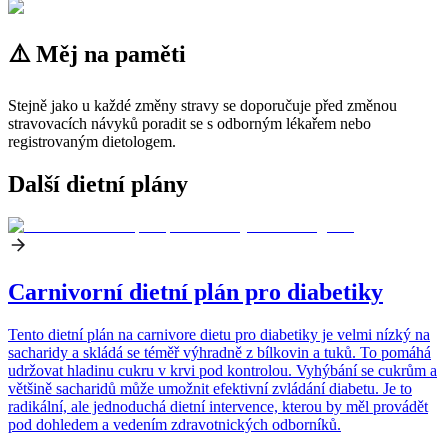
⚠️ Měj na paměti
Stejně jako u každé změny stravy se doporučuje před změnou
stravovacích návyků poradit se s odborným lékařem nebo
registrovaným dietologem.
Další dietní plány
Carnivorní dietní plán pro diabetiky
Tento dietní plán na carnivore dietu pro diabetiky je velmi nízký na
sacharidy a skládá se téměř výhradně z bílkovin a tuků. To pomáhá
udržovat hladinu cukru v krvi pod kontrolou. Vyhýbání se cukrům a
většině sacharidů může umožnit efektivní zvládání diabetu. Je to
radikální, ale jednoduchá dietní intervence, kterou by měl provádět
pod dohledem a vedením zdravotnických odborníků.