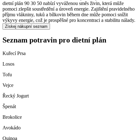
dietní plán 90 30 50 nabízí vyváženou směs živin, která může
pomoci zlepšit soustředění a úroveň energie. Zajištění pravidelného
příjmu vlákniny, tuků a bílkovin během dne může pomoci snížit
výkyvy energie, což je prospěšné pro koncentraci a stabilitu nálady.
Získej nákupní seznam
Seznam potravin pro dietní plán
Kuřecí Prsa
Losos
Tofu
Vejce
Řecký Jogurt
Špenát
Brokolice
Avokádo
Quinoa