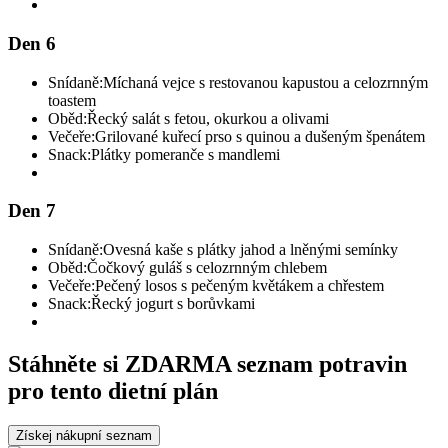
Den 6
Snídaně:
Míchaná vejce s restovanou kapustou a celozrnným
toastem
Oběd:
Řecký salát s fetou, okurkou a olivami
Večeře:
Grilované kuřecí prso s quinou a dušeným špenátem
Snack:
Plátky pomeranče s mandlemi
Den 7
Snídaně:
Ovesná kaše s plátky jahod a lněnými semínky
Oběd:
Čočkový guláš s celozrnným chlebem
Večeře:
Pečený losos s pečeným květákem a chřestem
Snack:
Řecký jogurt s borůvkami
Stáhněte si ZDARMA seznam potravin
pro tento dietní plán
Získej nákupní seznam