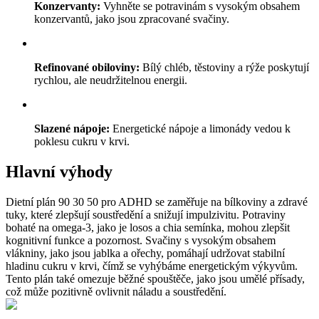
Konzervanty:
Vyhněte se potravinám s vysokým obsahem
konzervantů, jako jsou zpracované svačiny.
Refinované obiloviny:
Bílý chléb, těstoviny a rýže poskytují
rychlou, ale neudržitelnou energii.
Slazené nápoje:
Energetické nápoje a limonády vedou k
poklesu cukru v krvi.
Hlavní výhody
Dietní plán 90 30 50 pro ADHD se zaměřuje na bílkoviny a zdravé
tuky, které zlepšují soustředění a snižují impulzivitu. Potraviny
bohaté na omega-3, jako je losos a chia semínka, mohou zlepšit
kognitivní funkce a pozornost. Svačiny s vysokým obsahem
vlákniny, jako jsou jablka a ořechy, pomáhají udržovat stabilní
hladinu cukru v krvi, čímž se vyhýbáme energetickým výkyvům.
Tento plán také omezuje běžné spouštěče, jako jsou umělé přísady,
což může pozitivně ovlivnit náladu a soustředění.