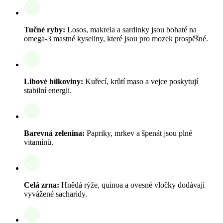
Tučné ryby:
Losos, makrela a sardinky jsou bohaté na
omega-3 mastné kyseliny, které jsou pro mozek prospěšné.
Libové bílkoviny:
Kuřecí, krůtí maso a vejce poskytují
stabilní energii.
Barevná zelenina:
Papriky, mrkev a špenát jsou plné
vitamínů.
Celá zrna:
Hnědá rýže, quinoa a ovesné vločky dodávají
vyvážené sacharidy.