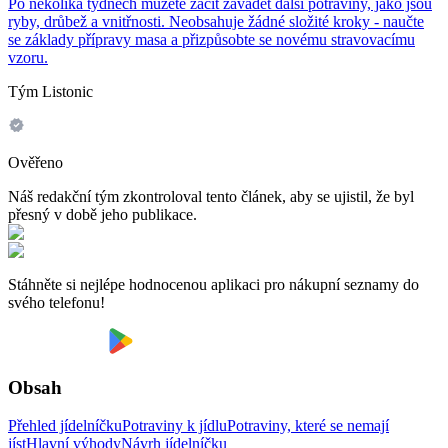
Po několika týdnech můžete začít zavádět další potraviny, jako jsou
ryby, drůbež a vnitřnosti. Neobsahuje žádné složité kroky - naučte
se základy přípravy masa a přizpůsobte se novému stravovacímu
vzoru.
Tým Listonic
Ověřeno
Náš redakční tým zkontroloval tento článek, aby se ujistil, že byl
přesný v době jeho publikace.
Stáhněte si nejlépe hodnocenou aplikaci pro nákupní seznamy do
svého telefonu!
Obsah
Přehled jídelníčku
Potraviny k jídlu
Potraviny, které se nemají
jíst
Hlavní výhody
Návrh jídelníčku