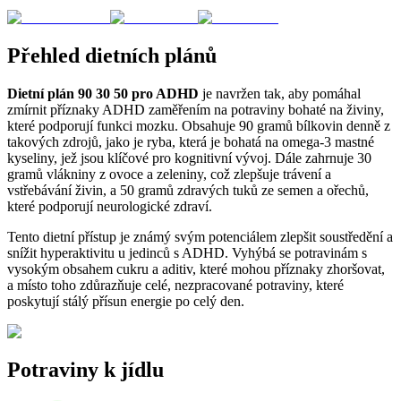
Přehled dietních plánů
Dietní plán 90 30 50 pro ADHD
je navržen tak, aby pomáhal
zmírnit příznaky ADHD zaměřením na potraviny bohaté na živiny,
které podporují funkci mozku. Obsahuje 90 gramů bílkovin denně z
takových zdrojů, jako je ryba, která je bohatá na omega-3 mastné
kyseliny, jež jsou klíčové pro kognitivní vývoj. Dále zahrnuje 30
gramů vlákniny z ovoce a zeleniny, což zlepšuje trávení a
vstřebávání živin, a 50 gramů zdravých tuků ze semen a ořechů,
které podporují neurologické zdraví.
Tento dietní přístup je známý svým potenciálem zlepšit soustředění a
snížit hyperaktivitu u jedinců s ADHD. Vyhýbá se potravinám s
vysokým obsahem cukru a aditiv, které mohou příznaky zhoršovat,
a místo toho zdůrazňuje celé, nezpracované potraviny, které
poskytují stálý přísun energie po celý den.
Potraviny k jídlu