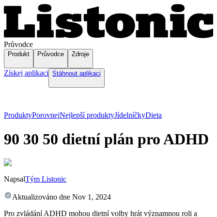
Průvodce
Produkt
Průvodce
Zdroje
Získej aplikaci
Stáhnout aplikaci
Produkty
Porovnej
Nejlepší produkty
Jídelníčky
Dieta
90 30 50 dietní plán pro ADHD
Napsal
Tým Listonic
Aktualizováno dne
Nov 1, 2024
Pro zvládání ADHD mohou dietní volby hrát významnou roli a