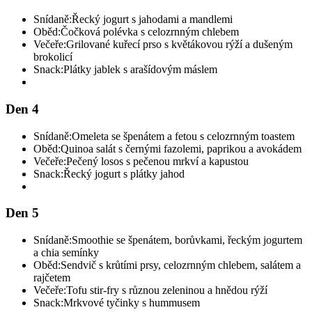
Snídaně:
Řecký jogurt s jahodami a mandlemi
Oběd:
Čočková polévka s celozrnným chlebem
Večeře:
Grilované kuřecí prso s květákovou rýží a dušeným
brokolicí
Snack:
Plátky jablek s arašídovým máslem
Den 4
Snídaně:
Omeleta se špenátem a fetou s celozrnným toastem
Oběd:
Quinoa salát s černými fazolemi, paprikou a avokádem
Večeře:
Pečený losos s pečenou mrkví a kapustou
Snack:
Řecký jogurt s plátky jahod
Den 5
Snídaně:
Smoothie se špenátem, borůvkami, řeckým jogurtem
a chia semínky
Oběd:
Sendvič s krůtími prsy, celozrnným chlebem, salátem a
rajčetem
Večeře:
Tofu stir-fry s různou zeleninou a hnědou rýží
Snack:
Mrkvové tyčinky s hummusem