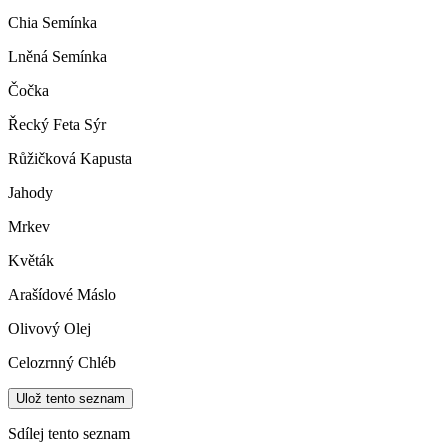
Chia Semínka
Lněná Semínka
Čočka
Řecký Feta Sýr
Růžičková Kapusta
Jahody
Mrkev
Květák
Arašídové Máslo
Olivový Olej
Celozrnný Chléb
Ulož tento seznam
Sdílej tento seznam