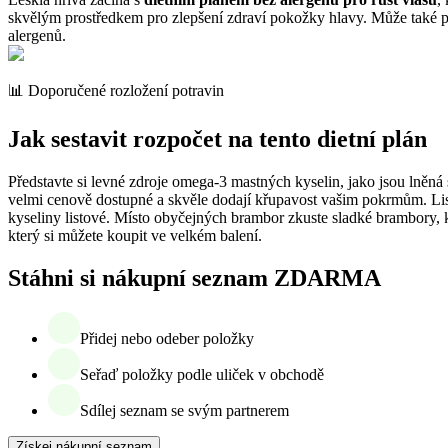
skvělým prostředkem pro zlepšení zdraví pokožky hlavy. Může také podp
alergenů.
📊 Doporučené rozložení potravin
Jak sestavit rozpočet na tento dietní plán
Představte si levné zdroje omega-3 mastných kyselin, jako jsou lněn
velmi cenově dostupné a skvěle dodají křupavost vašim pokrmům. Listo
kyseliny listové. Místo obyčejných brambor zkuste sladké brambory, kt
který si můžete koupit ve velkém balení.
Stáhni si nákupní seznam ZDARMA
Přidej nebo odeber položky
Seřaď položky podle uliček v obchodě
Sdílej seznam se svým partnerem
Získej nákupní seznam