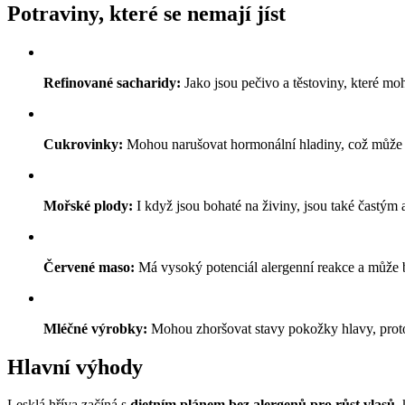
Potraviny, které se nemají jíst
Refinované sacharidy:
Jako jsou pečivo a těstoviny, které moh
Cukrovinky:
Mohou narušovat hormonální hladiny, což může v
Mořské plody:
I když jsou bohaté na živiny, jsou také častým
Červené maso:
Má vysoký potenciál alergenní reakce a může b
Mléčné výrobky:
Mohou zhoršovat stavy pokožky hlavy, proto
Hlavní výhody
Lesklá hříva začíná s
dietním plánem bez alergenů pro růst vlasů
,