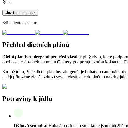
Řepa
Ulož tento seznam
Sdílej tento seznam
Přehled dietních plánů
Dietní plán bez alergenů pro růst vlasů
je plný živin, které podporu
obohacen o dostatek vitamínu C, který podporuje tvorbu kolagenu. Dále
Kromě toho, že je dietní plán bez alergenů, je bohatý na antioxidanty
chtějí přirozeně zlepšit zdraví svých vlasů, a je doplněn o návrhy jíde
Potraviny k jídlu
Dýňová semínka:
Bohatá na zinek a síru, které jsou důležité p