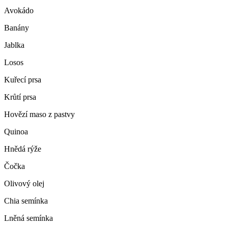
Avokádo
Banány
Jablka
Losos
Kuřecí prsa
Krůtí prsa
Hovězí maso z pastvy
Quinoa
Hnědá rýže
Čočka
Olivový olej
Chia semínka
Lněná semínka