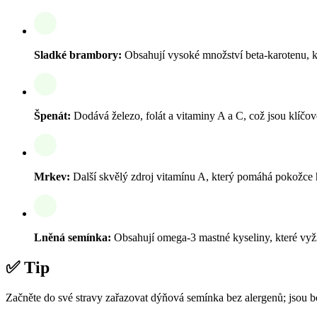
Sladké brambory:
Obsahují vysoké množství beta-karotenu, kt
Špenát:
Dodává železo, folát a vitaminy A a C, což jsou klíčové
Mrkev:
Další skvělý zdroj vitamínu A, který pomáhá pokožce
Lněná semínka:
Obsahují omega-3 mastné kyseliny, které vyži
✅ Tip
Začněte do své stravy zařazovat dýňová semínka bez alergenů; jsou bo