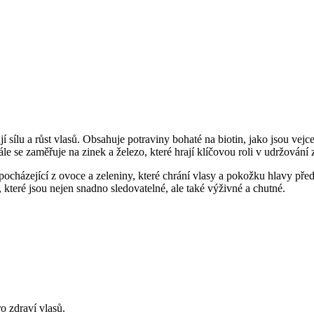
jí sílu a růst vlasů. Obsahuje potraviny bohaté na biotin, jako jsou ve
 se zaměřuje na zinek a železo, které hrají klíčovou roli v udržování z
 pocházející z ovoce a zeleniny, které chrání vlasy a pokožku hlavy před
l, které jsou nejen snadno sledovatelné, ale také výživné a chutné.
ro zdraví vlasů.