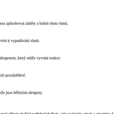
ou způsobovat záněty a bránit růstu vlasů.
ést k vypadávání vlasů.
 alergenem, který může vyvolat reakce.
ýt prozánětlivé.
že jsou běžnými alergeny.
 který slibuje dodání potřebných živin, jako je biotin, zinek a vitamíny A