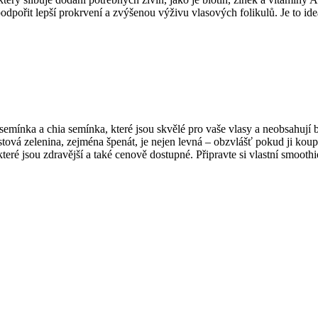
ořit lepší prokrvení a zvýšenou výživu vlasových folikulů. Je to ideáln
á semínka a chia semínka, které jsou skvělé pro vaše vlasy a neobsahu
vá zelenina, zejména špenát, je nejen levná – obzvlášť pokud ji koupít
eré jsou zdravější a také cenově dostupné. Připravte si vlastní smoothi