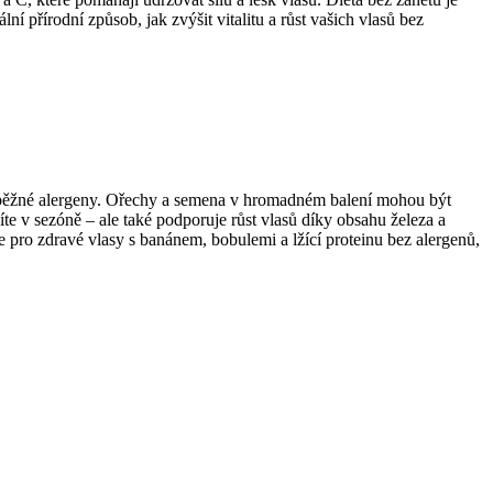
í přírodní způsob, jak zvýšit vitalitu a růst vašich vlasů bez
jí běžné alergeny. Ořechy a semena v hromadném balení mohou být
e v sezóně – ale také podporuje růst vlasů díky obsahu železa a
e pro zdravé vlasy s banánem, bobulemi a lžící proteinu bez alergenů,