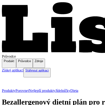
Průvodce
Produkt
Průvodce
Zdroje
Získej aplikaci
Stáhnout aplikaci
Produkty
Porovnej
Nejlepší produkty
Jídelníčky
Dieta
Bezallergenový dietní plán pro r