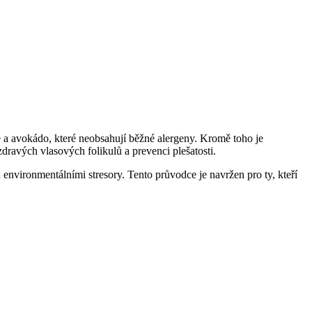
jce a avokádo, které neobsahují běžné alergeny. Kromě toho je
dravých vlasových folikulů a prevenci plešatosti.
 environmentálními stresory. Tento průvodce je navržen pro ty, kteří