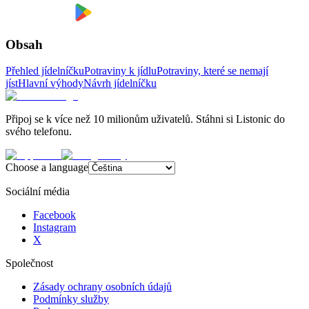
Obsah
Přehled jídelníčku
Potraviny k jídlu
Potraviny, které se nemají
jíst
Hlavní výhody
Návrh jídelníčku
Připoj se k více než 10 milionům uživatelů. Stáhni si Listonic do
svého telefonu.
Choose a language
Sociální média
Facebook
Instagram
X
Společnost
Zásady ochrany osobních údajů
Podmínky služby