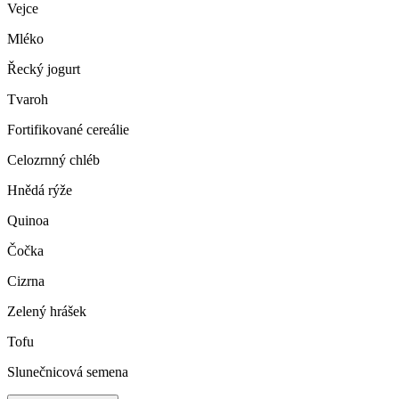
Vejce
Mléko
Řecký jogurt
Tvaroh
Fortifikované cereálie
Celozrnný chléb
Hnědá rýže
Quinoa
Čočka
Cizrna
Zelený hrášek
Tofu
Slunečnicová semena