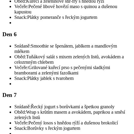
Oběd:
Kuřecí a zeleninové stir-fry s hnědou rýží
Večeře:
Pečené libové hovězí maso s quinou a dušenou
kapustou
Snack:
Plátky pomeranče s řeckým jogurtem
Den 6
Snídaně:
Smoothie se špenátem, jablkem a mandlovým
mlékem
Oběd:
Tuňákový salát s mixem zelených listů, avokádem a
celozrnným chlebem
Večeře:
Grilované kuřecí prso s pečenými sladkými
bramborami a zelenými fazolkami
Snack:
Plátky jablek s tvarohem
Den 7
Snídaně:
Řecký jogurt s borůvkami a špetkou granoly
Oběd:
Wrap s krůtím masem a avokádem, paprikou a směsí
zelených listů
Večeře:
Pečený losos s hnědou rýží a dušenou brokolicí
Snack:
Borůvky s řeckým jogurtem