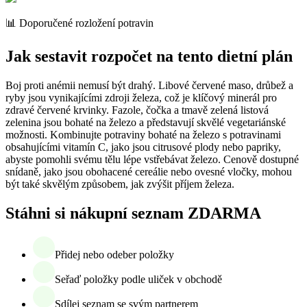
📊 Doporučené rozložení potravin
Jak sestavit rozpočet na tento dietní plán
Boj proti anémii nemusí být drahý. Libové červené maso, drůbež a
ryby jsou vynikajícími zdroji železa, což je klíčový minerál pro
zdravé červené krvinky. Fazole, čočka a tmavě zelená listová
zelenina jsou bohaté na železo a představují skvělé vegetariánské
možnosti. Kombinujte potraviny bohaté na železo s potravinami
obsahujícími vitamín C, jako jsou citrusové plody nebo papriky,
abyste pomohli svému tělu lépe vstřebávat železo. Cenově dostupné
snídaně, jako jsou obohacené cereálie nebo ovesné vločky, mohou
být také skvělým způsobem, jak zvýšit příjem železa.
Stáhni si nákupní seznam ZDARMA
Přidej nebo odeber položky
Seřaď položky podle uliček v obchodě
Sdílej seznam se svým partnerem