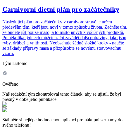
Carnivorní dietní plán pro začátečníky
Následující plán pro začátečníky v carnivore stravě je určen
především těm, kteří jsou noví v tomto způsobu života. Začněte tím,
že budete jíst pouze maso, a to místo jiných živočišných produktů.
Po několika týdnech můžete začít zavádět další potraviny, jako jsou
ryby, drůbež a vnitřnosti. Neobsahuje žádné složité kroky - naučte
se základy přípravy masa a přizpůsobte se novému stravovacímu
vzoru.
Tým Listonic
Ověřeno
Náš redakční tým zkontroloval tento článek, aby se ujistil, že byl
přesný v době jeho publikace.
Stáhněte si nejlépe hodnocenou aplikaci pro nákupní seznamy do
svého telefonu!