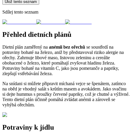
Ulož tento seznam
Sdílej tento seznam
Přehled dietních plánů
Dietní plán zaměřený na
anémii bez ořechů
se soustředí na
potraviny bohaté na železo, aniž by představoval riziko alergie na
ořechy. Zahrnuje libové maso, listovou zeleninu a cereálie
obohacené o železo, které pomáhají zvyšovat hladinu železa.
Potraviny bohaté na vitamín C, jako jsou pomeranče a papriky,
zlepšují vstřebávání železa.
Na snídani si můžete připravit míchaná vejce se špenátem, zatímco
na oběd je vhodný salát s krůtím masem a avokádem. Jako svačinu
si dejte hummus s proužky červené papriky, což je chutné a výživné.
Tento dietní plán účinně pomáhá zvládat anémii a zároveň se
vyhýbá ořechům.
Potraviny k jídlu