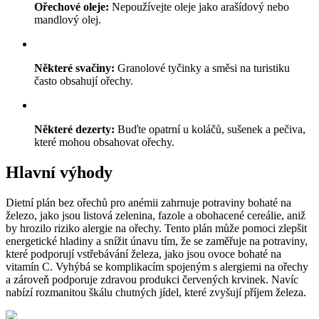
Ořechové oleje:
Nepoužívejte oleje jako arašídový nebo
mandlový olej.
Některé svačiny:
Granolové tyčinky a směsi na turistiku
často obsahují ořechy.
Některé dezerty:
Buďte opatrní u koláčů, sušenek a pečiva,
které mohou obsahovat ořechy.
Hlavní výhody
Dietní plán bez ořechů pro anémii zahrnuje potraviny bohaté na
železo, jako jsou listová zelenina, fazole a obohacené cereálie, aniž
by hrozilo riziko alergie na ořechy. Tento plán může pomoci zlepšit
energetické hladiny a snížit únavu tím, že se zaměřuje na potraviny,
které podporují vstřebávání železa, jako jsou ovoce bohaté na
vitamín C. Vyhýbá se komplikacím spojeným s alergiemi na ořechy
a zároveň podporuje zdravou produkci červených krvinek. Navíc
nabízí rozmanitou škálu chutných jídel, které zvyšují příjem železa.