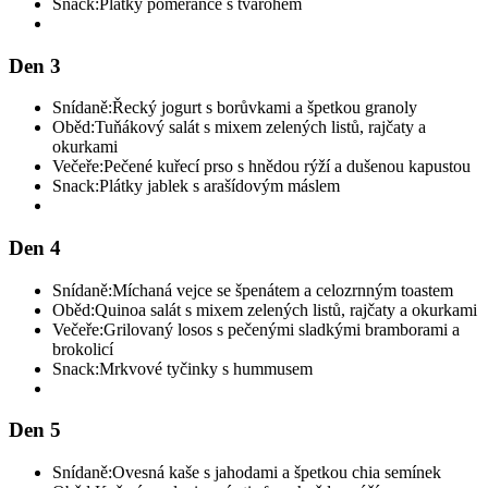
Snack:
Plátky pomeranče s tvarohem
Den 3
Snídaně:
Řecký jogurt s borůvkami a špetkou granoly
Oběd:
Tuňákový salát s mixem zelených listů, rajčaty a
okurkami
Večeře:
Pečené kuřecí prso s hnědou rýží a dušenou kapustou
Snack:
Plátky jablek s arašídovým máslem
Den 4
Snídaně:
Míchaná vejce se špenátem a celozrnným toastem
Oběd:
Quinoa salát s mixem zelených listů, rajčaty a okurkami
Večeře:
Grilovaný losos s pečenými sladkými bramborami a
brokolicí
Snack:
Mrkvové tyčinky s hummusem
Den 5
Snídaně:
Ovesná kaše s jahodami a špetkou chia semínek