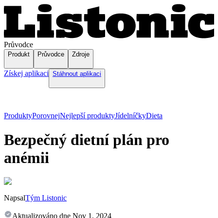
Průvodce
Produkt
Průvodce
Zdroje
Získej aplikaci
Stáhnout aplikaci
Produkty
Porovnej
Nejlepší produkty
Jídelníčky
Dieta
Bezpečný dietní plán pro
anémii
Napsal
Tým Listonic
Aktualizováno dne
Nov 1, 2024