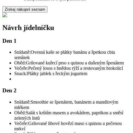
Získej nákupní seznam
Návrh jídelníčku
Den 1
Snídaně:
Ovesná kaše se plátky banánu a špetkou chia
semínek
Oběd:
Grilované kuřecí prso s quinou a dušeným špenátem
Večeře:
Pečený losos s hnědou rýží a restovaným brokolicí
Snack:
Plátky jablek s řeckým jogurtem
Den 2
Snídaně:
Smoothie se špenátem, banánem a mandlovým
mlékem
Oběd:
Salát s krůtím masem a avokádem, paprikou a směsí
zelených listů
Večeře:
Grilované libové hovězí maso s quinou a pečenou
mrkví