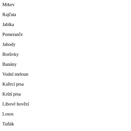
Mrkev
Rajčata
Jablka
Pomeranče
Jahody
Borůvky
Banány
Vodní meloun
Kuřecí prsa
Krůtí prsa
Libové hovězí
Losos
Tuňák