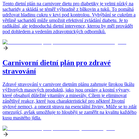
Tento dietní plán na carnivore dietu pro diabetiky je velmi nízký na
sacharidy a skládá se téměř výhradně z bílkovin a tuků. To pomáhá
udržovat hladinu cukru v krvi pod kontrolou. Vyhýbání se cukrům a
většině sacharidů může umožnit efektivní zvládání diabetu. Je to
radikální, ale jednoduchá dietní intervence, kterou by měl provádět
pod dohledem a vedením zdravotnických odborníků.
Carnivorní dietní plán pro zdravé
stravování
Zdravé stravování v carnivore dietním plánu zahrnuje širokou škálu
výživných masových produktů, jako jsou orgány a kostní vývary,
které obsahují důležité vitamíny a minerály. Cílem je eliminovat
zánětlivé reakce, které jsou charakteristické pro některé životní
stylové nemoci, a omezit stravu na esenciální živiny. Může se to zdát
omezující, avšak umožňuje to hlouběji se zaměřit na kvalitu každého
kusu masitého jídla.