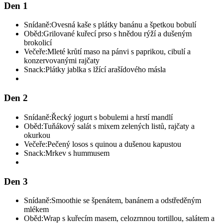
Den 1
Snídaně:
Ovesná kaše s plátky banánu a špetkou bobulí
Oběd:
Grilované kuřecí prso s hnědou rýží a dušeným
brokolicí
Večeře:
Mleté krůtí maso na pánvi s paprikou, cibulí a
konzervovanými rajčaty
Snack:
Plátky jablka s lžící arašídového másla
Den 2
Snídaně:
Řecký jogurt s bobulemi a hrstí mandlí
Oběd:
Tuňákový salát s mixem zelených listů, rajčaty a
okurkou
Večeře:
Pečený losos s quinou a dušenou kapustou
Snack:
Mrkev s hummusem
Den 3
Snídaně:
Smoothie se špenátem, banánem a odstředěným
mlékem
Oběd:
Wrap s kuřecím masem, celozrnnou tortillou, salátem a