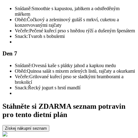
Snídaně:
Smoothie s kapustou, jablkem a odstředěným
mlékem
Oběd:
Čočkový a zeleninový guláš s mrkví, cuketou a
konzervovanými rajčaty
Večeře:
Pečené kuřecí prso s hnědou rýží a dušeným špenátem
Snack:
Tvaroh s bobulemi
Den 7
Snídaně:
Ovesná kaše s plátky jahod a kapkou medu
Oběd:
Quinoa salát s mixem zelených listů, rajčaty a okurkami
Večeře:
Grilované kuřecí prso se sladkými bramborami a
brokolicí
Snack:
Řecký jogurt s hrstí mandlí
Stáhněte si ZDARMA seznam potravin
pro tento dietní plán
Získej nákupní seznam