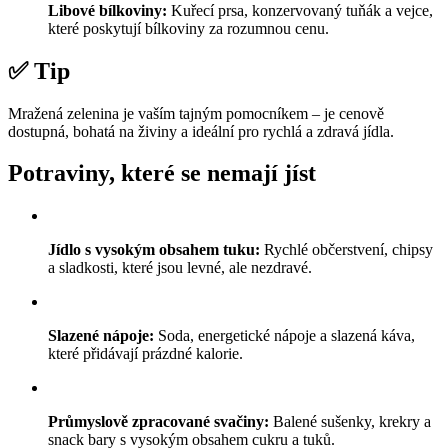
Libové bílkoviny:
Kuřecí prsa, konzervovaný tuňák a vejce,
které poskytují bílkoviny za rozumnou cenu.
✅ Tip
Mražená zelenina je vaším tajným pomocníkem – je cenově
dostupná, bohatá na živiny a ideální pro rychlá a zdravá jídla.
Potraviny, které se nemají jíst
Jídlo s vysokým obsahem tuku:
Rychlé občerstvení, chipsy
a sladkosti, které jsou levné, ale nezdravé.
Slazené nápoje:
Soda, energetické nápoje a slazená káva,
které přidávají prázdné kalorie.
Průmyslově zpracované svačiny:
Balené sušenky, krekry a
snack bary s vysokým obsahem cukru a tuků.