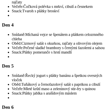
rajčaty
Večeře:
Čočková polévka s mrkví, cibulí a česnekem
Snack:
Tvaroh s plátky broskví
Den 4
Snídaně:
Míchaná vejce se špenátem a plátkem celozrnného
chleba
Oběd:
Cizrnový salát s okurkou, rajčaty a olivovým olejem
Večeře:
Pečené sladké brambory s černými fazolemi a salsou
Snack:
Plátky pomeranče s hrstí mandlí
Den 5
Snídaně:
Řecký jogurt s plátky banánu a špetkou ovesných
vloček
Oběd:
Tuňákový a černofazolový salát s paprikou a cibulí
Večeře:
Mleté krůtí maso a zeleninový stir-fry s quinou
Snack:
Plátky jablka s arašídovým máslem
Den 6