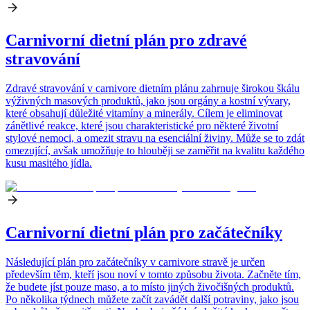
Carnivorní dietní plán pro zdravé
stravování
Zdravé stravování v carnivore dietním plánu zahrnuje širokou škálu
výživných masových produktů, jako jsou orgány a kostní vývary,
které obsahují důležité vitamíny a minerály. Cílem je eliminovat
zánětlivé reakce, které jsou charakteristické pro některé životní
stylové nemoci, a omezit stravu na esenciální živiny. Může se to zdát
omezující, avšak umožňuje to hlouběji se zaměřit na kvalitu každého
kusu masitého jídla.
Carnivorní dietní plán pro začátečníky
Následující plán pro začátečníky v carnivore stravě je určen
především těm, kteří jsou noví v tomto způsobu života. Začněte tím,
že budete jíst pouze maso, a to místo jiných živočišných produktů.
Po několika týdnech můžete začít zavádět další potraviny, jako jsou