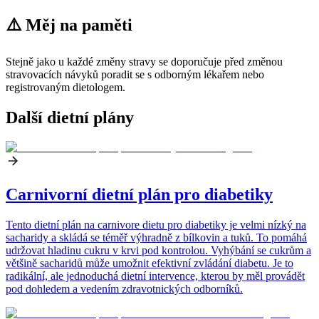
⚠️ Měj na paměti
Stejně jako u každé změny stravy se doporučuje před změnou
stravovacích návyků poradit se s odborným lékařem nebo
registrovaným dietologem.
Další dietní plány
Carnivorní dietní plán pro diabetiky
Tento dietní plán na carnivore dietu pro diabetiky je velmi nízký na
sacharidy a skládá se téměř výhradně z bílkovin a tuků. To pomáhá
udržovat hladinu cukru v krvi pod kontrolou. Vyhýbání se cukrům a
většině sacharidů může umožnit efektivní zvládání diabetu. Je to
radikální, ale jednoduchá dietní intervence, kterou by měl provádět
pod dohledem a vedením zdravotnických odborníků.