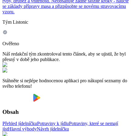
ryby, drůbež a vnitřnosti. Neobsahuje žádné složité kroky - naučte
se základy přípravy masa a přizpůsobte se novému stravovacímu
vzoru.
Tým Listonic
Ověřeno
Náš redakční tým zkontroloval tento článek, aby se ujistil, že byl
přesný v době jeho publikace.
Stáhněte si nejlépe hodnocenou aplikaci pro nákupní seznamy do
svého telefonu!
Obsah
Přehled jídelníčku
Potraviny k jídlu
Potraviny, které se nemají
jíst
Hlavní výhody
Návrh jídelníčku