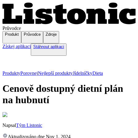
Průvodce
Produkt
Průvodce
Zdroje
Získej aplikaci
Stáhnout aplikaci
Produkty
Porovnej
Nejlepší produkty
Jídelníčky
Dieta
Cenově dostupný dietní plán
na hubnutí
Napsal
Tým Listonic
Aktualizováno dne
Nov 1, 2024