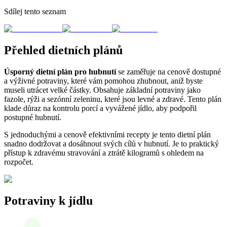
Sdílej tento seznam
Přehled dietních plánů
Úsporný dietní plán pro hubnutí
se zaměřuje na cenově dostupné
a výživné potraviny, které vám pomohou zhubnout, aniž byste
museli utrácet velké částky. Obsahuje základní potraviny jako
fazole, rýži a sezónní zeleninu, které jsou levné a zdravé. Tento plán
klade důraz na kontrolu porcí a vyvážené jídlo, aby podpořil
postupné hubnutí.
S jednoduchými a cenově efektivními recepty je tento dietní plán
snadno dodržovat a dosáhnout svých cílů v hubnutí. Je to praktický
přístup k zdravému stravování a ztrátě kilogramů s ohledem na
rozpočet.
Potraviny k jídlu