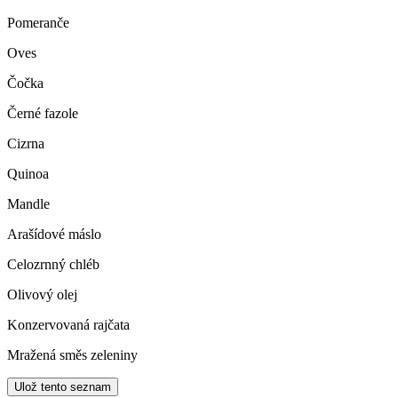
Pomeranče
Oves
Čočka
Černé fazole
Cizrna
Quinoa
Mandle
Arašídové máslo
Celozrnný chléb
Olivový olej
Konzervovaná rajčata
Mražená směs zeleniny
Ulož tento seznam