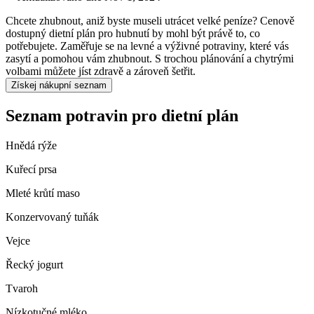
Chcete zhubnout, aniž byste museli utrácet velké peníze? Cenově
dostupný dietní plán pro hubnutí by mohl být právě to, co
potřebujete. Zaměřuje se na levné a výživné potraviny, které vás
zasytí a pomohou vám zhubnout. S trochou plánování a chytrými
volbami můžete jíst zdravě a zároveň šetřit.
Získej nákupní seznam
Seznam potravin pro dietní plán
Hnědá rýže
Kuřecí prsa
Mleté krůtí maso
Konzervovaný tuňák
Vejce
Řecký jogurt
Tvaroh
Nízkotučné mléko