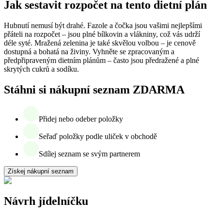
Jak sestavit rozpočet na tento dietní plán
Hubnutí nemusí být drahé. Fazole a čočka jsou vašimi nejlepšími
přáteli na rozpočet – jsou plné bílkovin a vlákniny, což vás udrží
déle syté. Mražená zelenina je také skvělou volbou – je cenově
dostupná a bohatá na živiny. Vyhněte se zpracovaným a
předpřipraveným dietním plánům – často jsou předražené a plné
skrytých cukrů a sodíku.
Stáhni si nákupní seznam ZDARMA
Přidej nebo odeber položky
Seřaď položky podle uliček v obchodě
Sdílej seznam se svým partnerem
Získej nákupní seznam
Návrh jídelníčku