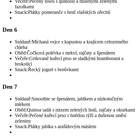
Večeře:
Pečený losos s quinoou a dušenými zelenými
fazolkami
Snack:
Plátky pomeranče s hrstí vlašských ořechů
Den 6
Snídaně:
Míchaná vejce s kapustou a krajícem celozrnného
chleba
Oběd:
Čočková polévka s mrkví, rajčaty a špenátem
Večeře:
Grilované kuřecí prso se sladkými bramborami a
brokolicí
Snack:
Řecký jogurt s borůvkami
Den 7
Snídaně:
Smoothie se špenátem, jablkem a nízkotučným
mlékem
Oběd:
Quinoa salát s mixem zelených listů, rajčaty a okurkami
Večeře:
Pečené kuřecí prso s hnědou rýží a dušenou směsí
zeleniny
Snack:
Plátky jablka s arašídovým máslem