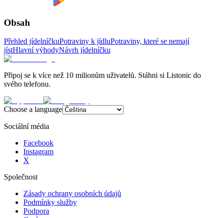
Obsah
Přehled jídelníčku
Potraviny k jídlu
Potraviny, které se nemají
jíst
Hlavní výhody
Návrh jídelníčku
Připoj se k více než 10 milionům uživatelů. Stáhni si Listonic do
svého telefonu.
Choose a language
Sociální média
Facebook
Instagram
X
Společnost
Zásady ochrany osobních údajů
Podmínky služby
Podpora