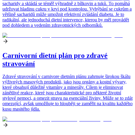
sacharidy a skládá se téměř výhradně z bílkovin a tuků. To pomáhá
udržovat hladinu cukru v krvi pod kontrolou. Vyhýbání se cukrům a
většině sacharidů může umožnit efektivní zvládání diabetu. Je to
radikální, ale jednoduchá dietní intervence, kterou by měl provádět
pod dohledem a vedením zdravotnických odborníků.
Carnivorní dietní plán pro zdravé
stravování
Zdravé stravování v carnivore dietním plánu zahrnuje širokou škálu
výživných masových produktů, jako jsou orgány a kostní vývary,
které obsahují důležité vitamíny a minerály. Cílem je eliminovat
zánětlivé reakce, které jsou charakteristické pro některé životní
stylové nemoci, a omezit stravu na esenciální živiny. Může se to zdát
omezující, avšak umožňuje to hlouběji se zaměřit na kvalitu každého
kusu masitého jídla.