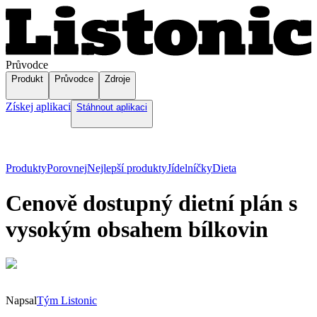
Průvodce
Produkt
Průvodce
Zdroje
Získej aplikaci
Stáhnout aplikaci
Produkty
Porovnej
Nejlepší produkty
Jídelníčky
Dieta
Cenově dostupný dietní plán s
vysokým obsahem bílkovin
Napsal
Tým Listonic