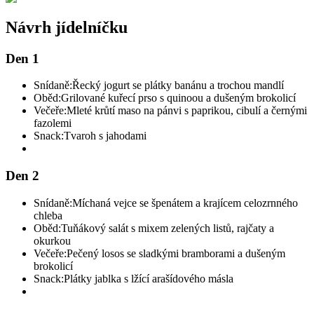
Návrh jídelníčku
Den 1
Snídaně:
Řecký jogurt se plátky banánu a trochou mandlí
Oběd:
Grilované kuřecí prso s quinoou a dušeným brokolicí
Večeře:
Mleté krůtí maso na pánvi s paprikou, cibulí a černými
fazolemi
Snack:
Tvaroh s jahodami
Den 2
Snídaně:
Míchaná vejce se špenátem a krajícem celozrnného
chleba
Oběd:
Tuňákový salát s mixem zelených listů, rajčaty a
okurkou
Večeře:
Pečený losos se sladkými bramborami a dušeným
brokolicí
Snack:
Plátky jablka s lžící arašídového másla