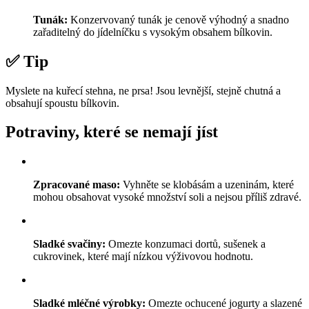
Tunák:
Konzervovaný tunák je cenově výhodný a snadno
zařaditelný do jídelníčku s vysokým obsahem bílkovin.
✅ Tip
Myslete na kuřecí stehna, ne prsa! Jsou levnější, stejně chutná a
obsahují spoustu bílkovin.
Potraviny, které se nemají jíst
Zpracované maso:
Vyhněte se klobásám a uzeninám, které
mohou obsahovat vysoké množství soli a nejsou příliš zdravé.
Sladké svačiny:
Omezte konzumaci dortů, sušenek a
cukrovinek, které mají nízkou výživovou hodnotu.
Sladké mléčné výrobky:
Omezte ochucené jogurty a slazené