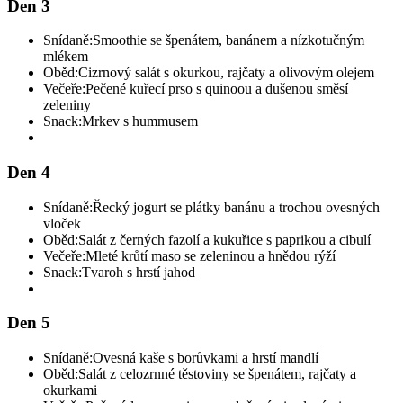
Den 3
Snídaně:
Smoothie se špenátem, banánem a nízkotučným
mlékem
Oběd:
Cizrnový salát s okurkou, rajčaty a olivovým olejem
Večeře:
Pečené kuřecí prso s quinoou a dušenou směsí
zeleniny
Snack:
Mrkev s hummusem
Den 4
Snídaně:
Řecký jogurt se plátky banánu a trochou ovesných
vloček
Oběd:
Salát z černých fazolí a kukuřice s paprikou a cibulí
Večeře:
Mleté krůtí maso se zeleninou a hnědou rýží
Snack:
Tvaroh s hrstí jahod
Den 5
Snídaně:
Ovesná kaše s borůvkami a hrstí mandlí
Oběd:
Salát z celozrnné těstoviny se špenátem, rajčaty a
okurkami