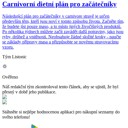
Carnivorní dietní plán pro začátečníky
Následující plán pro začátečníky v carnivore stravě je určen
především těm, kteří jsou noví v tomto způsobu života. Začněte tím,
že budete jíst pouze maso, a to místo jiných živočišných produktů.
Po několika týdnech můžete začít zavádět další potraviny, jako jsou
ryby, drůbež a vnitřnosti. Neobsahuje žádné složité kroky - naučte
se základy přípravy masa a přizpůsobte se novému stravovacímu
vzoru.
Tým Listonic
Ověřeno
Náš redakční tým zkontroloval tento článek, aby se ujistil, že byl
přesný v době jeho publikace.
Stáhněte si nejlépe hodnocenou aplikaci pro nákupní seznamy do
svého telefonu!