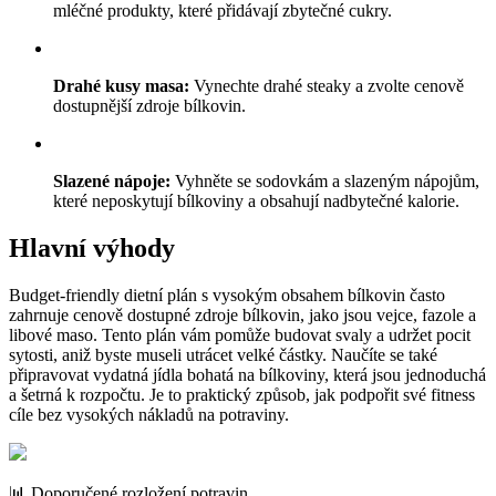
mléčné produkty, které přidávají zbytečné cukry.
Drahé kusy masa:
Vynechte drahé steaky a zvolte cenově
dostupnější zdroje bílkovin.
Slazené nápoje:
Vyhněte se sodovkám a slazeným nápojům,
které neposkytují bílkoviny a obsahují nadbytečné kalorie.
Hlavní výhody
Budget-friendly dietní plán s vysokým obsahem bílkovin často
zahrnuje cenově dostupné zdroje bílkovin, jako jsou vejce, fazole a
libové maso. Tento plán vám pomůže budovat svaly a udržet pocit
sytosti, aniž byste museli utrácet velké částky. Naučíte se také
připravovat vydatná jídla bohatá na bílkoviny, která jsou jednoduchá
a šetrná k rozpočtu. Je to praktický způsob, jak podpořit své fitness
cíle bez vysokých nákladů na potraviny.
📊 Doporučené rozložení potravin