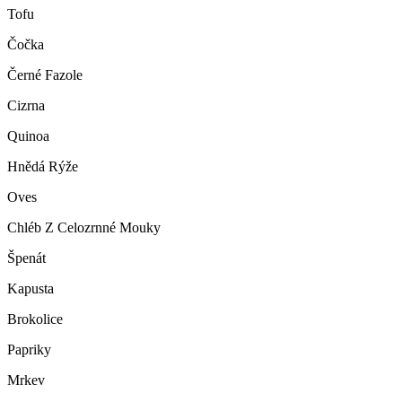
Tofu
Čočka
Černé Fazole
Cizrna
Quinoa
Hnědá Rýže
Oves
Chléb Z Celozrnné Mouky
Špenát
Kapusta
Brokolice
Papriky
Mrkev