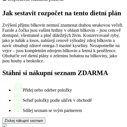
Jak sestavit rozpočet na tento dietní plán
Zvýšení příjmu bílkovin nemusí znamenat drahou steakovou večeři.
Fazole a čočka jsou vašimi hrdiny v oblasti bílkovin – jsou cenově
dostupné, všestranné a plné důležitých živin. Konzervované ryby,
jako je tuňák a losos, nabízejí cenově výhodný zdroj bílkovin a
navíc obsahují zdravé omega-3 mastné kyseliny. Nezapomeňte na
vejce – jsou kompletním zdrojem bílkovin a šetrná k peněžence.
Obohaťte své dietní plány o zeleninu bohatou na bílkoviny, jako
jsou houby a brokolice.
Stáhni si nákupní seznam ZDARMA
Přidej nebo odeber položky
Seřaď položky podle uliček v obchodě
Sdílej seznam se svým partnerem
Získej nákupní seznam