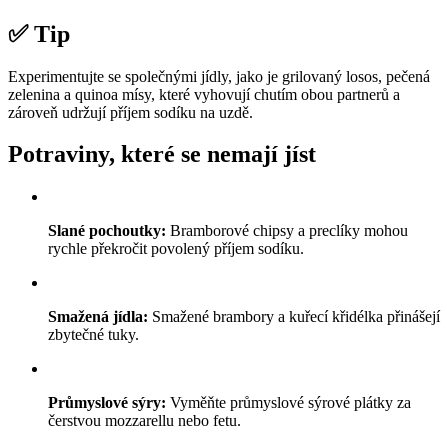
✅ Tip
Experimentujte se společnými jídly, jako je grilovaný losos, pečená
zelenina a quinoa mísy, které vyhovují chutím obou partnerů a
zároveň udržují příjem sodíku na uzdě.
Potraviny, které se nemají jíst
Slané pochoutky:
Bramborové chipsy a preclíky mohou
rychle překročit povolený příjem sodíku.
Smažená jídla:
Smažené brambory a kuřecí křidélka přinášejí
zbytečné tuky.
Průmyslové sýry:
Vyměňte průmyslové sýrové plátky za
čerstvou mozzarellu nebo fetu.