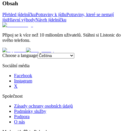
Obsah
Přehled jídelníčku
Potraviny k jídlu
Potraviny, které se nemají
jíst
Hlavní výhody
Návrh jídelníčku
Připoj se k více než 10 milionům uživatelů. Stáhni si Listonic do
svého telefonu.
Choose a language
Sociální média
Facebook
Instagram
X
Společnost
Zásady ochrany osobních údajů
Podmínky služby
Podpora
O nás