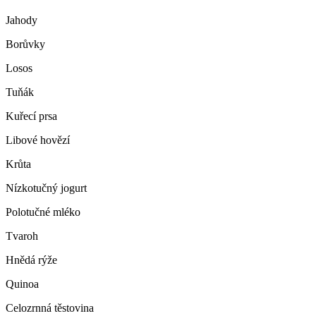
Jahody
Borůvky
Losos
Tuňák
Kuřecí prsa
Libové hovězí
Krůta
Nízkotučný jogurt
Polotučné mléko
Tvaroh
Hnědá rýže
Quinoa
Celozrnná těstovina