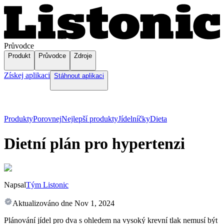
Průvodce
Produkt
Průvodce
Zdroje
Získej aplikaci
Stáhnout aplikaci
Produkty
Porovnej
Nejlepší produkty
Jídelníčky
Dieta
Dietní plán pro hypertenzi
Napsal
Tým Listonic
Aktualizováno dne
Nov 1, 2024
Plánování jídel pro dva s ohledem na vysoký krevní tlak nemusí být