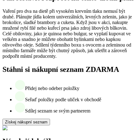
Vaření pro dva na dietě při vysokém krevním tlaku nemusí být
drahé. Plánujte jídla kolem univerzálních, levných zelenin, jako je
brokolice, sladké brambory a cuketa. Když jsou v akci, nakupte
mražené rybí filé nebo kuřecí prsa jako zdroj libových bílkovin.
Celé obiloviny, jako je quinoa nebo bulgur, se vyplatí kupovat ve
velkém a snadno je můžete obohatit bylinkami nebo kapkou
olivového oleje. Sdílení týdenního boxu s ovocem a zeleninou od
místního farmáře může být chutný způsob, jak ušetřit a zároveň
podpořit místní producenty.
Stáhni si nákupní seznam ZDARMA
Přidej nebo odeber položky
Seřaď položky podle uliček v obchodě
Sdílej seznam se svým partnerem
Získej nákupní seznam