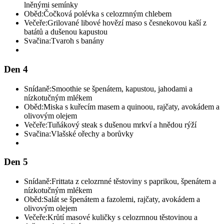
lněnými semínky
Oběd:
Čočková polévka s celozrnným chlebem
Večeře:
Grilované libové hovězí maso s česnekovou kaší z
batátů a dušenou kapustou
Svačina:
Tvaroh s banány
Den 4
Snídaně:
Smoothie se špenátem, kapustou, jahodami a
nízkotučným mlékem
Oběd:
Miska s kuřecím masem a quinoou, rajčaty, avokádem a
olivovým olejem
Večeře:
Tuňákový steak s dušenou mrkví a hnědou rýží
Svačina:
Vlašské ořechy a borůvky
Den 5
Snídaně:
Frittata z celozrnné těstoviny s paprikou, špenátem a
nízkotučným mlékem
Oběd:
Salát se špenátem a fazolemi, rajčaty, avokádem a
olivovým olejem
Večeře:
Krůtí masové kuličky s celozrnnou těstovinou a