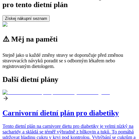
pro tento dietní plán
Získej nákupní seznam
⚠️ Měj na paměti
Stejně jako u každé změny stravy se doporučuje před změnou
stravovacích návyků poradit se s odborným lékařem nebo
registrovaným dietologem.
Další dietní plány
Carnivorní dietní plán pro diabetiky
Tento dietní plán na carnivore dietu pro diabetiky je velmi nízký na
sacharidy a skládá se téměř výhradně z bílkovin a tuků. To pomáhá
udržovat hladinu cukru v krvi pod kontrolou. Vyhýbání se cukrům a