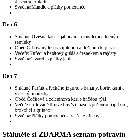
dušenou brokolicí
Svačina:
Mandle a plátky pomeranče
Den 6
Snídaně:
Ovesná kaše s jahodami, mandlemi a lněnými
semínky
Oběd:
Grilovaný losos s quinoou a dušenou kapustou
Večeře:
Kuřecí a batátový guláš s česnekem a rajčaty
Svačina:
Tvaroh s plátky jablek
Den 7
Snídaně:
Parfait z řeckého jogurtu s banány, borůvkami a
vlašskými ořechy
Oběd:
Čočková a zeleninová kari s hnědou rýží
Večeře:
Grilované libové hovězí maso s pečenou paprikou,
brokolicí a quinoou
Svačina:
Plátky pomeranče a vlašské ořechy
Stáhněte si ZDARMA seznam potravin