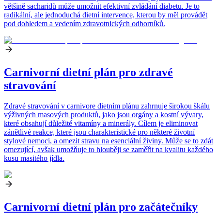
většině sacharidů může umožnit efektivní zvládání diabetu. Je to
radikální, ale jednoduchá dietní intervence, kterou by měl provádět
pod dohledem a vedením zdravotnických odborníků.
Carnivorní dietní plán pro zdravé
stravování
Zdravé stravování v carnivore dietním plánu zahrnuje širokou škálu
výživných masových produktů, jako jsou orgány a kostní vývary,
které obsahují důležité vitamíny a minerály. Cílem je eliminovat
zánětlivé reakce, které jsou charakteristické pro některé životní
stylové nemoci, a omezit stravu na esenciální živiny. Může se to zdát
omezující, avšak umožňuje to hlouběji se zaměřit na kvalitu každého
kusu masitého jídla.
Carnivorní dietní plán pro začátečníky