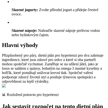
Slazené jogurty:
Zvolte přírodní jogurt a přidejte čerstvé
ovoce.
Slazené nápoje:
Nahraďte slazené nápoje perlivou vodou
nebo bylinkovým čajem.
Hlavní výhody
Přizpůsobený pro páry, dietní plán pro hypertenzi pro dva zahrnuje
ingredience, které jsou zdravé pro srdce a které si oba partneři
mohou společně vychutnat. Zaměřuje se na sdílení jídel, jako je
losos se salátem z quinoy, bohatým na omega-3 mastné kyseliny a
hořčík, které pomáhají snižovat krevní tlak. Společné vaření
podporuje zdravý životní styl a posiluje týmovou spolupráci a
odpovědnost za lepší výsledky.
📊 Rozložení potravin pro hypertenzi
Jak sestavit rozpočet na tento dietní plán