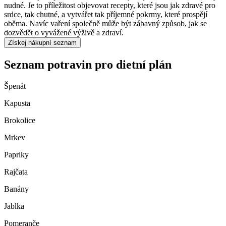
nudné. Je to příležitost objevovat recepty, které jsou jak zdravé pro
srdce, tak chutné, a vytvářet tak příjemné pokrmy, které prospějí
oběma. Navíc vaření společně může být zábavný způsob, jak se
dozvědět o vyvážené výživě a zdraví.
Získej nákupní seznam
Seznam potravin pro dietní plán
Špenát
Kapusta
Brokolice
Mrkev
Papriky
Rajčata
Banány
Jablka
Pomeranče