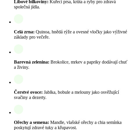
Libové bílkoviny:
Kuřecí prsa, krůta a ryby pro zdravá
společná jídla.
Celá zrna:
Quinoa, hnědá rýže a ovesné vločky jako výživné
základy pro večeře.
Barevná zelenina:
Brokolice, mrkev a papriky dodávají chuť
a živiny.
Čerstvé ovoce:
Jablka, bobule a melouny jako osvěžující
svačiny a dezerty.
Ořechy a semena:
Mandle, vlašské ořechy a chia semínka
poskytují zdravé tuky a křupavost.