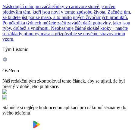
Následující plán pro začátečníky v carnivore stravě je určen
především těm, kteří jsou noví v tomto způsobu života. Začněte tím,
že budete jíst pouze maso, a to místo jiných živočišných produktů.
Po několika týdnech můžete začít zavádět další potraviny, jako jsou
ryby, drůbež a vnitřnosti. Neobsahuje žádné složité kroky - naučte
se základy přípravy masa a přizpůsobte se novému stravovacímu
vzoru.
Tým Listonic
Ověřeno
Náš redakční tým zkontroloval tento článek, aby se ujistil, že byl
přesný v době jeho publikace.
Stáhněte si nejlépe hodnocenou aplikaci pro nákupní seznamy do
svého telefonu!