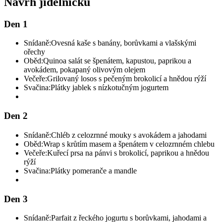
Návrh jídelníčku
Den 1
Snídaně:
Ovesná kaše s banány, borůvkami a vlašskými
ořechy
Oběd:
Quinoa salát se špenátem, kapustou, paprikou a
avokádem, pokapaný olivovým olejem
Večeře:
Grilovaný losos s pečeným brokolicí a hnědou rýží
Svačina:
Plátky jablek s nízkotučným jogurtem
Den 2
Snídaně:
Chléb z celozrnné mouky s avokádem a jahodami
Oběd:
Wrap s krůtím masem a špenátem v celozrnném chlebu
Večeře:
Kuřecí prsa na pánvi s brokolicí, paprikou a hnědou
rýží
Svačina:
Plátky pomeranče a mandle
Den 3
Snídaně:
Parfait z řeckého jogurtu s borůvkami, jahodami a