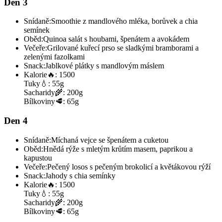
Den 3
Snídaně:
Smoothie z mandlového mléka, borůvek a chia
semínek
Oběd:
Quinoa salát s houbami, špenátem a avokádem
Večeře:
Grilované kuřecí prso se sladkými bramborami a
zelenými fazolkami
Snack:
Jablkové plátky s mandlovým máslem
Kalorie
🔥:
1500
Tuky
💧:
55g
Sacharidy
🌾:
200g
Bílkoviny
🥩:
65g
Den 4
Snídaně:
Míchaná vejce se špenátem a cuketou
Oběd:
Hnědá rýže s mletým krůtím masem, paprikou a
kapustou
Večeře:
Pečený losos s pečeným brokolicí a květákovou rýží
Snack:
Jahody s chia semínky
Kalorie
🔥:
1500
Tuky
💧:
55g
Sacharidy
🌾:
200g
Bílkoviny
🥩:
65g