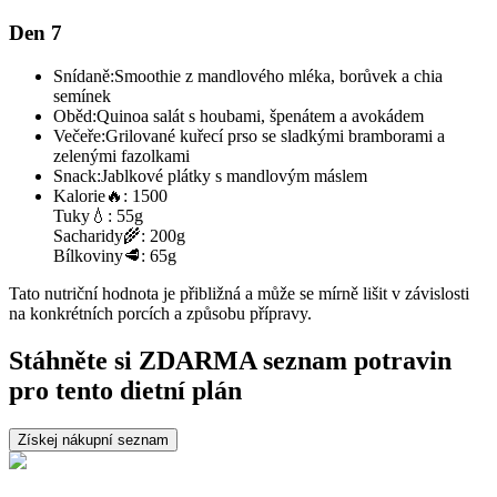
Den 7
Snídaně:
Smoothie z mandlového mléka, borůvek a chia
semínek
Oběd:
Quinoa salát s houbami, špenátem a avokádem
Večeře:
Grilované kuřecí prso se sladkými bramborami a
zelenými fazolkami
Snack:
Jablkové plátky s mandlovým máslem
Kalorie
🔥:
1500
Tuky
💧:
55g
Sacharidy
🌾:
200g
Bílkoviny
🥩:
65g
Tato nutriční hodnota je přibližná a může se mírně lišit v závislosti
na konkrétních porcích a způsobu přípravy.
Stáhněte si ZDARMA seznam potravin
pro tento dietní plán
Získej nákupní seznam