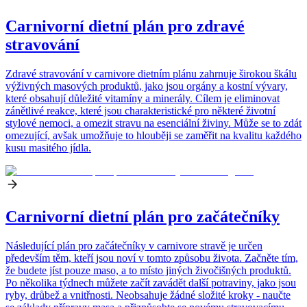
Carnivorní dietní plán pro zdravé
stravování
Zdravé stravování v carnivore dietním plánu zahrnuje širokou škálu
výživných masových produktů, jako jsou orgány a kostní vývary,
které obsahují důležité vitamíny a minerály. Cílem je eliminovat
zánětlivé reakce, které jsou charakteristické pro některé životní
stylové nemoci, a omezit stravu na esenciální živiny. Může se to zdát
omezující, avšak umožňuje to hlouběji se zaměřit na kvalitu každého
kusu masitého jídla.
Carnivorní dietní plán pro začátečníky
Následující plán pro začátečníky v carnivore stravě je určen
především těm, kteří jsou noví v tomto způsobu života. Začněte tím,
že budete jíst pouze maso, a to místo jiných živočišných produktů.
Po několika týdnech můžete začít zavádět další potraviny, jako jsou
ryby, drůbež a vnitřnosti. Neobsahuje žádné složité kroky - naučte