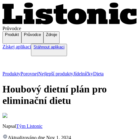
Průvodce
Produkt
Průvodce
Zdroje
Získej aplikaci
Stáhnout aplikaci
Produkty
Porovnej
Nejlepší produkty
Jídelníčky
Dieta
Houbový dietní plán pro
eliminační dietu
Napsal
Tým Listonic
Aktualizováno dne
Nov 1, 2024