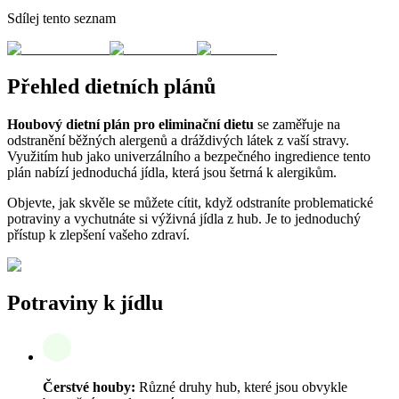
Sdílej tento seznam
Přehled dietních plánů
Houbový dietní plán pro eliminační dietu
se zaměřuje na
odstranění běžných alergenů a dráždivých látek z vaší stravy.
Využitím hub jako univerzálního a bezpečného ingredience tento
plán nabízí jednoduchá jídla, která jsou šetrná k alergikům.
Objevte, jak skvěle se můžete cítit, když odstraníte problematické
potraviny a vychutnáte si výživná jídla z hub. Je to jednoduchý
přístup k zlepšení vašeho zdraví.
Potraviny k jídlu
Čerstvé houby:
Různé druhy hub, které jsou obvykle