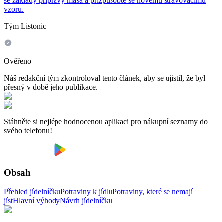
se základy přípravy masa a přizpůsobte se novému stravovacímu
vzoru.
Tým Listonic
Ověřeno
Náš redakční tým zkontroloval tento článek, aby se ujistil, že byl
přesný v době jeho publikace.
Stáhněte si nejlépe hodnocenou aplikaci pro nákupní seznamy do
svého telefonu!
Obsah
Přehled jídelníčku
Potraviny k jídlu
Potraviny, které se nemají
jíst
Hlavní výhody
Návrh jídelníčku