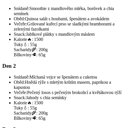
Snídaně:
Smoothie z mandlového mléka, borůvek a chia
semínek
Oběd:
Quinoa salát s houbami, špenátem a avokádem
Večeře:
Grilované kuřecí prso se sladkými bramborami a
zelenými fazolkami
Snack:
Jablkové plátky s mandlovým máslem
Kalorie
🔥:
1500
Tuky
💧:
55g
Sacharidy
🌾:
200g
Bílkoviny
🥩:
65g
Den 2
Snídaně:
Míchaná vejce se špenátem a cuketou
Oběd:
Hnědá rýže s mletým krůtím masem, paprikou a
kapustou
Večeře:
Pečený losos s pečeným brokolicí a květákovou rýží
Snack:
Jahody s chia semínky
Kalorie
🔥:
1500
Tuky
💧:
55g
Sacharidy
🌾:
200g
Bílkoviny
🥩:
65g