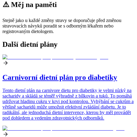
⚠️ Měj na paměti
Stejně jako u každé změny stravy se doporučuje před změnou
stravovacích návyků poradit se s odborným lékařem nebo
registrovaným dietologem.
Další dietní plány
Carnivorní dietní plán pro diabetiky
Tento dietní plán na carnivore dietu pro diabetiky je velmi nízký na
sacharidy a skládá se téměř výhradně z bílkovin a tuků. To pomáhá
udržovat hladinu cukru v krvi pod kontrolou. Vyhýbání se cukrům a
většině sacharidů může umožnit efektivní zvládání diabetu. Je to
radikální, ale jednoduchá dietní intervence, kterou by měl provádět
pod dohledem a vedením zdravotnických odborníků.