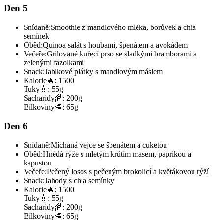
Den 5
Snídaně:
Smoothie z mandlového mléka, borůvek a chia
semínek
Oběd:
Quinoa salát s houbami, špenátem a avokádem
Večeře:
Grilované kuřecí prso se sladkými bramborami a
zelenými fazolkami
Snack:
Jablkové plátky s mandlovým máslem
Kalorie
🔥:
1500
Tuky
💧:
55g
Sacharidy
🌾:
200g
Bílkoviny
🥩:
65g
Den 6
Snídaně:
Míchaná vejce se špenátem a cuketou
Oběd:
Hnědá rýže s mletým krůtím masem, paprikou a
kapustou
Večeře:
Pečený losos s pečeným brokolicí a květákovou rýží
Snack:
Jahody s chia semínky
Kalorie
🔥:
1500
Tuky
💧:
55g
Sacharidy
🌾:
200g
Bílkoviny
🥩:
65g