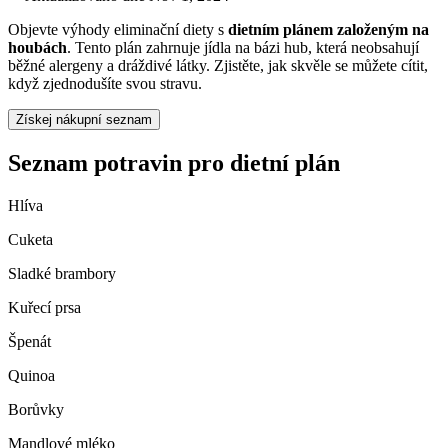
Objevte výhody eliminační diety s
dietním plánem založeným na
houbách
. Tento plán zahrnuje jídla na bázi hub, která neobsahují
běžné alergeny a dráždivé látky. Zjistěte, jak skvěle se můžete cítit,
když zjednodušíte svou stravu.
Získej nákupní seznam
Seznam potravin pro dietní plán
Hlíva
Cuketa
Sladké brambory
Kuřecí prsa
Špenát
Quinoa
Borůvky
Mandlové mléko