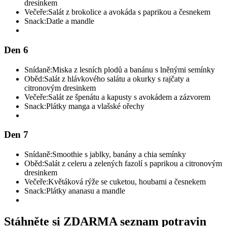
dresinkem
Večeře:
Salát z brokolice a avokáda s paprikou a česnekem
Snack:
Datle a mandle
Den 6
Snídaně:
Miska z lesních plodů a banánu s lněnými semínky
Oběd:
Salát z hlávkového salátu a okurky s rajčaty a
citronovým dresinkem
Večeře:
Salát ze špenátu a kapusty s avokádem a zázvorem
Snack:
Plátky manga a vlašské ořechy
Den 7
Snídaně:
Smoothie s jablky, banány a chia semínky
Oběd:
Salát z celeru a zelených fazolí s paprikou a citronovým
dresinkem
Večeře:
Květáková rýže se cuketou, houbami a česnekem
Snack:
Plátky ananasu a mandle
Stáhněte si ZDARMA seznam potravin