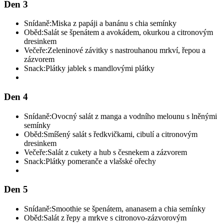
Den 3
Snídaně:
Miska z papáji a banánu s chia semínky
Oběd:
Salát se špenátem a avokádem, okurkou a citronovým
dresinkem
Večeře:
Zeleninové závitky s nastrouhanou mrkví, řepou a
zázvorem
Snack:
Plátky jablek s mandlovými plátky
Den 4
Snídaně:
Ovocný salát z manga a vodního melounu s lněnými
semínky
Oběd:
Smíšený salát s ředkvičkami, cibulí a citronovým
dresinkem
Večeře:
Salát z cukety a hub s česnekem a zázvorem
Snack:
Plátky pomeranče a vlašské ořechy
Den 5
Snídaně:
Smoothie se špenátem, ananasem a chia semínky
Oběd:
Salát z řepy a mrkve s citronovo-zázvorovým