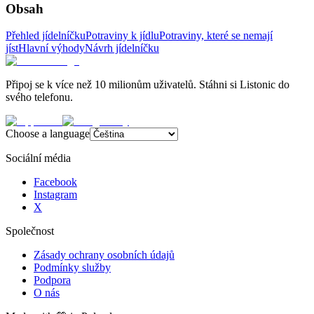
Obsah
Přehled jídelníčku
Potraviny k jídlu
Potraviny, které se nemají
jíst
Hlavní výhody
Návrh jídelníčku
Připoj se k více než 10 milionům uživatelů. Stáhni si Listonic do
svého telefonu.
Choose a language
Sociální média
Facebook
Instagram
X
Společnost
Zásady ochrany osobních údajů
Podmínky služby
Podpora
O nás