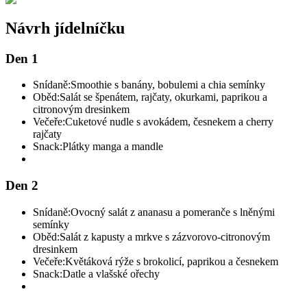
Návrh jídelníčku
Den 1
Snídaně:
Smoothie s banány, bobulemi a chia semínky
Oběd:
Salát se špenátem, rajčaty, okurkami, paprikou a
citronovým dresinkem
Večeře:
Cuketové nudle s avokádem, česnekem a cherry
rajčaty
Snack:
Plátky manga a mandle
Den 2
Snídaně:
Ovocný salát z ananasu a pomeranče s lněnými
semínky
Oběd:
Salát z kapusty a mrkve s zázvorovo-citronovým
dresinkem
Večeře:
Květáková rýže s brokolicí, paprikou a česnekem
Snack:
Datle a vlašské ořechy