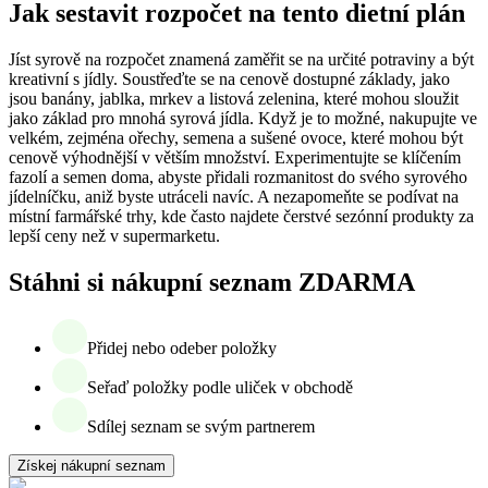
Jak sestavit rozpočet na tento dietní plán
Jíst syrově na rozpočet znamená zaměřit se na určité potraviny a být
kreativní s jídly. Soustřeďte se na cenově dostupné základy, jako
jsou banány, jablka, mrkev a listová zelenina, které mohou sloužit
jako základ pro mnohá syrová jídla. Když je to možné, nakupujte ve
velkém, zejména ořechy, semena a sušené ovoce, které mohou být
cenově výhodnější v větším množství. Experimentujte se klíčením
fazolí a semen doma, abyste přidali rozmanitost do svého syrového
jídelníčku, aniž byste utráceli navíc. A nezapomeňte se podívat na
místní farmářské trhy, kde často najdete čerstvé sezónní produkty za
lepší ceny než v supermarketu.
Stáhni si nákupní seznam ZDARMA
Přidej nebo odeber položky
Seřaď položky podle uliček v obchodě
Sdílej seznam se svým partnerem
Získej nákupní seznam