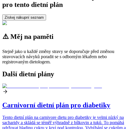
pro tento dietní plán
Získej nákupní seznam
⚠️ Měj na paměti
Stejně jako u každé změny stravy se doporučuje před změnou
stravovacích návyků poradit se s odborným lékařem nebo
registrovaným dietologem.
Další dietní plány
Carnivorní dietní plán pro diabetiky
Tento dietní plán na carnivore dietu pro diabetiky je velmi nízký na
sacharidy a skládá se téměř výhradně z bílkovin a tuků. To pomáhá
udržovat hladinu cukru v krvi pod kontrolou. Vyhýbání se cukrům a