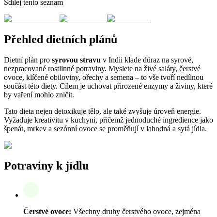
Sdílej tento seznam
Přehled dietních plánů
Dietní plán pro
syrovou stravu
v Indii klade důraz na syrové,
nezpracované rostlinné potraviny. Myslete na živé saláty, čerstvé
ovoce, klíčené obiloviny, ořechy a semena – to vše tvoří nedílnou
součást této diety. Cílem je uchovat přirozené enzymy a živiny, které
by vaření mohlo zničit.
Tato dieta nejen detoxikuje tělo, ale také zvyšuje úroveň energie.
Vyžaduje kreativitu v kuchyni, přičemž jednoduché ingredience jako
špenát, mrkev a sezónní ovoce se proměňují v lahodná a sytá jídla.
Potraviny k jídlu
Čerstvé ovoce:
Všechny druhy čerstvého ovoce, zejména