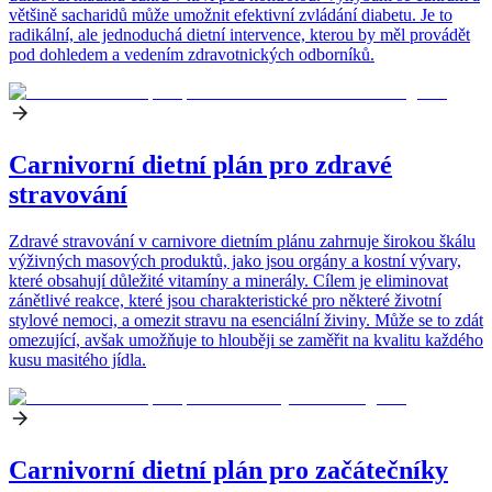
většině sacharidů může umožnit efektivní zvládání diabetu. Je to
radikální, ale jednoduchá dietní intervence, kterou by měl provádět
pod dohledem a vedením zdravotnických odborníků.
Carnivorní dietní plán pro zdravé
stravování
Zdravé stravování v carnivore dietním plánu zahrnuje širokou škálu
výživných masových produktů, jako jsou orgány a kostní vývary,
které obsahují důležité vitamíny a minerály. Cílem je eliminovat
zánětlivé reakce, které jsou charakteristické pro některé životní
stylové nemoci, a omezit stravu na esenciální živiny. Může se to zdát
omezující, avšak umožňuje to hlouběji se zaměřit na kvalitu každého
kusu masitého jídla.
Carnivorní dietní plán pro začátečníky