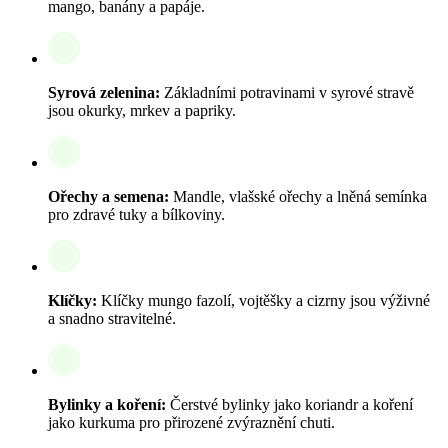
mango, banány a papáje.
Syrová zelenina:
Základními potravinami v syrové stravě
jsou okurky, mrkev a papriky.
Ořechy a semena:
Mandle, vlašské ořechy a lněná semínka
pro zdravé tuky a bílkoviny.
Klíčky:
Klíčky mungo fazolí, vojtěšky a cizrny jsou výživné
a snadno stravitelné.
Bylinky a koření:
Čerstvé bylinky jako koriandr a koření
jako kurkuma pro přirozené zvýraznění chuti.