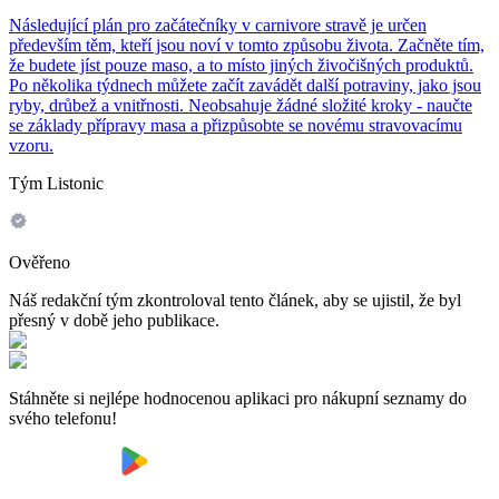
Následující plán pro začátečníky v carnivore stravě je určen
především těm, kteří jsou noví v tomto způsobu života. Začněte tím,
že budete jíst pouze maso, a to místo jiných živočišných produktů.
Po několika týdnech můžete začít zavádět další potraviny, jako jsou
ryby, drůbež a vnitřnosti. Neobsahuje žádné složité kroky - naučte
se základy přípravy masa a přizpůsobte se novému stravovacímu
vzoru.
Tým Listonic
Ověřeno
Náš redakční tým zkontroloval tento článek, aby se ujistil, že byl
přesný v době jeho publikace.
Stáhněte si nejlépe hodnocenou aplikaci pro nákupní seznamy do
svého telefonu!