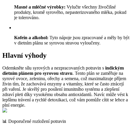
Masné a mléčné výrobky:
Vylučte všechny živočišné
produkty, kromě syrového, nepasterizovaného mléka, pokud
je tolerováno.
Kofein a alkohol:
Tyto nápoje jsou zpracované a měly by být
v dietním plánu se syrovou stravou vyloučeny.
Hlavní výhody
Odemkněte sílu syrových a nezpracovaných potravin s
indickým
dietním plánem pro syrovou stravu
. Tento plán se zaměřuje na
syrové ovoce, zeleninu, ořechy a semena, což maximalizuje příjem
živin tím, že zachovává enzymy a vitamíny, které se často ztrácejí
při vaření. Je skvělý pro posílení imunitního systému a zlepšení
zdraví pleti díky vysokému obsahu antioxidantů. Navíc může vést k
lepšímu trávení a rychlé detoxikaci, což vám pomůže cítit se lehce a
plní energie.
📊 Doporučené rozložení potravin