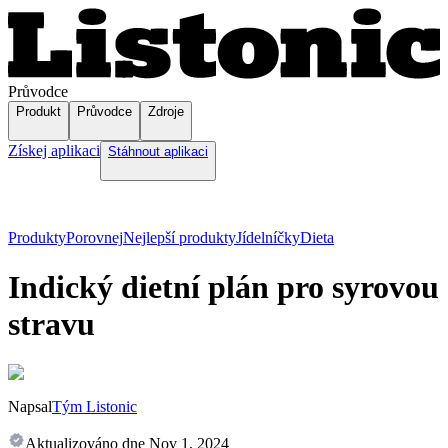
Průvodce
Produkt
Průvodce
Zdroje
Získej aplikaci
Stáhnout aplikaci
Produkty
Porovnej
Nejlepší produkty
Jídelníčky
Dieta
Indický dietní plán pro syrovou
stravu
Napsal
Tým Listonic
Aktualizováno dne
Nov 1, 2024