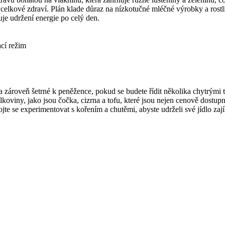
o celkové zdraví. Plán klade důraz na nízkotučné mléčné výrobky a rost
uje udržení energie po celý den.
cí režim
 zároveň šetrné k peněžence, pokud se budete řídit několika chytrými ti
bílkoviny, jako jsou čočka, cizrna a tofu, které jsou nejen cenově dost
te se experimentovat s kořením a chutěmi, abyste udrželi své jídlo zají