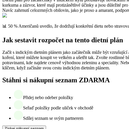
kurkuma a zázvor, které mají protizánětlivé účinky a jsou důležité pr
Navíc zahrnutí celozrnných obilovin, jako je proso a amarant, podpor
📊 50 % Američanů uvedlo, že dodržují konkrétní dietu nebo stravova
Jak sestavit rozpočet na tento dietní plán
Začít s indickým dietním plánem jako začátečník může být vzrušující a
koření, které můžete koupit ve velkém a ušetřit tak. Zvolte rostlinné 
potravinami, kde najdete cenově výhodnou zeleninu a speciality. Neboj
klíčem, když začínáte svou cestu indickým dietním plánem.
Stáhni si nákupní seznam ZDARMA
Přidej nebo odeber položky
Seřaď položky podle uliček v obchodě
Sdílej seznam se svým partnerem
Získej nákupní seznam