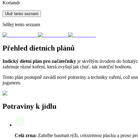
Koriandr
Ulož tento seznam
Sdílej tento seznam
Přehled dietních plánů
Indický dietní plán pro začátečníky
je skvělým úvodem do bohatých 
zahrnuje různé koření, která zvyšují jak chuť, tak nutriční hodnotu.
Tento plán postupně zavádí nové potraviny a techniky vaření, což usn
jogurtem.
Potraviny k jídlu
Celá zrna:
Zahrňte basmati rýži, celozrnnou placku a proso pro