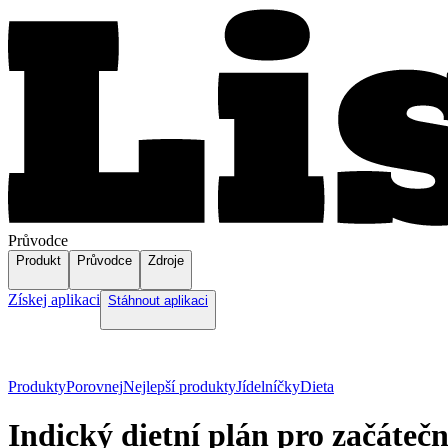
Průvodce
Produkt
Průvodce
Zdroje
Získej aplikaci
Stáhnout aplikaci
Produkty
Porovnej
Nejlepší produkty
Jídelníčky
Dieta
Indický dietní plán pro začáteč