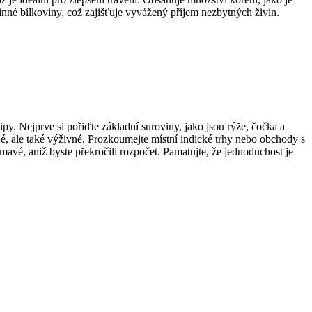
linné bílkoviny, což zajišťuje vyvážený příjem nezbytných živin.
py. Nejprve si pořiďte základní suroviny, jako jsou rýže, čočka a
upné, ale také výživné. Prozkoumejte místní indické trhy nebo obchody s
mavé, aniž byste překročili rozpočet. Pamatujte, že jednoduchost je