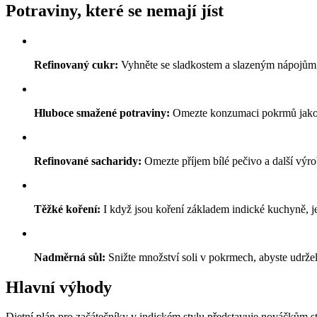
Potraviny, které se nemají jíst
Refinovaný cukr:
Vyhněte se sladkostem a slazeným nápojům, 
Hluboce smažené potraviny:
Omezte konzumaci pokrmů jako js
Refinované sacharidy:
Omezte příjem bílé pečivo a další výr
Těžké koření:
I když jsou koření základem indické kuchyně, j
Nadměrná sůl:
Snižte množství soli v pokrmech, abyste udržel
Hlavní výhody
Dietní plán pro začátečníky v indickém stylu představuje nováčkům str