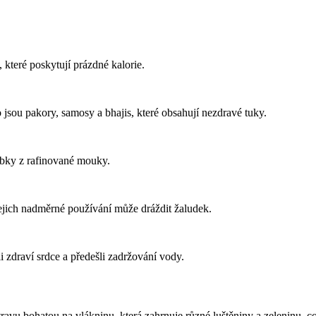
které poskytují prázdné kalorie.
ou pakory, samosy a bhajis, které obsahují nezdravé tuky.
obky z rafinované mouky.
ejich nadměrné používání může dráždit žaludek.
i zdraví srdce a předešli zadržování vody.
avu bohatou na vlákninu, která zahrnuje různé luštěniny a zeleninu, což