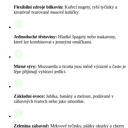
Flexibilní zdroje bílkovin:
Kuřecí nugety, rybí tyčinky a
kreativně tvarované masové kuličky.
Jednoduché těstoviny:
Hladké špagety nebo makarony,
které lze kombinovat s jemnými omáčkami.
Mírné sýry:
Mozzarella a ricotta jsou méně výrazné a často je
lépe přijímají vybíraví jedlíci.
Základní ovoce:
Jablka, banány a meloun, podávané v
zábavných tvarech nebo jako smoothie.
Zelenina zábavně:
Mrkvové tyčinky, plátky okurky a cherry