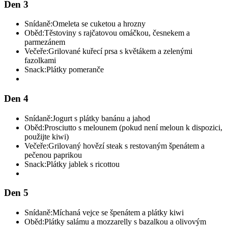
Den 3
Snídaně:
Omeleta se cuketou a hrozny
Oběd:
Těstoviny s rajčatovou omáčkou, česnekem a
parmezánem
Večeře:
Grilované kuřecí prsa s květákem a zelenými
fazolkami
Snack:
Plátky pomeranče
Den 4
Snídaně:
Jogurt s plátky banánu a jahod
Oběd:
Prosciutto s melounem (pokud není meloun k dispozici,
použijte kiwi)
Večeře:
Grilovaný hovězí steak s restovaným špenátem a
pečenou paprikou
Snack:
Plátky jablek s ricottou
Den 5
Snídaně:
Míchaná vejce se špenátem a plátky kiwi
Oběd:
Plátky salámu a mozzarelly s bazalkou a olivovým