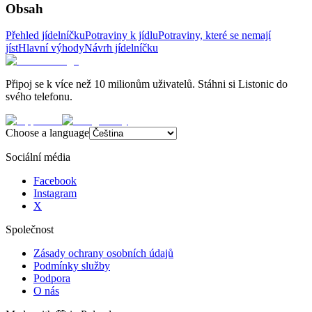
Obsah
Přehled jídelníčku
Potraviny k jídlu
Potraviny, které se nemají
jíst
Hlavní výhody
Návrh jídelníčku
Připoj se k více než 10 milionům uživatelů. Stáhni si Listonic do
svého telefonu.
Choose a language
Sociální média
Facebook
Instagram
X
Společnost
Zásady ochrany osobních údajů
Podmínky služby
Podpora
O nás