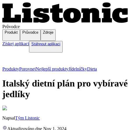
Průvodce
Produkt
Průvodce
Zdroje
Získej aplikaci
Stáhnout aplikaci
Produkty
Porovnej
Nejlepší produkty
Jídelníčky
Dieta
Italský dietní plán pro vybíravé
jedlíky
Napsal
Tým Listonic
Aktualizováno dne
Nov 1, 2024