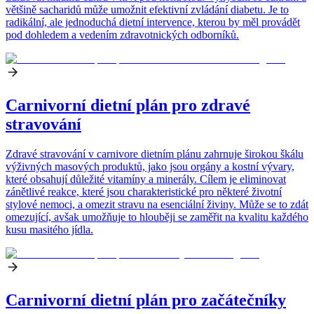
většině sacharidů může umožnit efektivní zvládání diabetu. Je to
radikální, ale jednoduchá dietní intervence, kterou by měl provádět
pod dohledem a vedením zdravotnických odborníků.
Carnivorní dietní plán pro zdravé
stravování
Zdravé stravování v carnivore dietním plánu zahrnuje širokou škálu
výživných masových produktů, jako jsou orgány a kostní vývary,
které obsahují důležité vitamíny a minerály. Cílem je eliminovat
zánětlivé reakce, které jsou charakteristické pro některé životní
stylové nemoci, a omezit stravu na esenciální živiny. Může se to zdát
omezující, avšak umožňuje to hlouběji se zaměřit na kvalitu každého
kusu masitého jídla.
Carnivorní dietní plán pro začátečníky