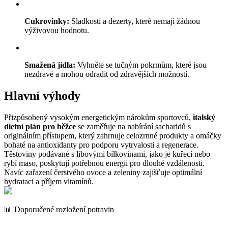
Cukrovinky:
Sladkosti a dezerty, které nemají žádnou
výživovou hodnotu.
Smažená jídla:
Vyhněte se tučným pokrmům, které jsou
nezdravé a mohou odradit od zdravějších možností.
Hlavní výhody
Přizpůsobený vysokým energetickým nárokům sportovců,
italský
dietní plán pro běžce
se zaměřuje na nabírání sacharidů s
originálním přístupem, který zahrnuje celozrnné produkty a omáčky
bohaté na antioxidanty pro podporu vytrvalosti a regenerace.
Těstoviny podávané s libovými bílkovinami, jako je kuřecí nebo
rybí maso, poskytují potřebnou energii pro dlouhé vzdálenosti.
Navíc zařazení čerstvého ovoce a zeleniny zajišťuje optimální
hydrataci a příjem vitamínů.
📊 Doporučené rozložení potravin