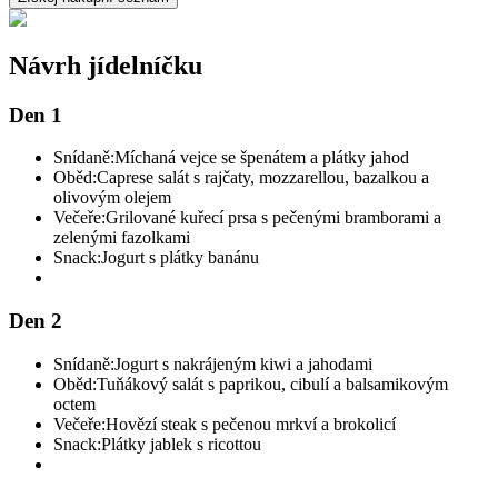
Návrh jídelníčku
Den 1
Snídaně:
Míchaná vejce se špenátem a plátky jahod
Oběd:
Caprese salát s rajčaty, mozzarellou, bazalkou a
olivovým olejem
Večeře:
Grilované kuřecí prsa s pečenými bramborami a
zelenými fazolkami
Snack:
Jogurt s plátky banánu
Den 2
Snídaně:
Jogurt s nakrájeným kiwi a jahodami
Oběd:
Tuňákový salát s paprikou, cibulí a balsamikovým
octem
Večeře:
Hovězí steak s pečenou mrkví a brokolicí
Snack:
Plátky jablek s ricottou