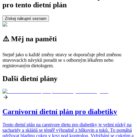
pro tento dietní plán
Získej nákupní seznam
⚠️ Měj na paměti
Stejně jako u každé změny stravy se doporučuje před změnou
stravovacích návyků poradit se s odborným lékařem nebo
registrovaným dietologem.
Další dietní plány
Carnivorní dietní plán pro diabetiky
Tento dietní plán na carnivore dietu pro diabetiky je velmi nízký na
sacharidy a skládá se téměř výhradně z bílkovin a tuků. To pomáhá
udržovat hladinu cukru v krvi pod kontrolou. Vyhýbání se cukrům a