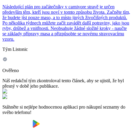
Následující plán pro začátečníky v carnivore stravě je určen
především těm, kteří jsou noví v tomto způsobu života. Začněte tím,
že budete jíst pouze maso, a to místo jiných živočišných produktů.
Po několika týdnech můžete začít zavádět další potraviny, jako jsou
ryby, drůbež a vnitřnosti. Neobsahuje žádné složité kroky - naučte
se základy přípravy masa a přizpůsobte se novému stravovacímu
vzoru.
Tým Listonic
Ověřeno
Náš redakční tým zkontroloval tento článek, aby se ujistil, že byl
přesný v době jeho publikace.
Stáhněte si nejlépe hodnocenou aplikaci pro nákupní seznamy do
svého telefonu!