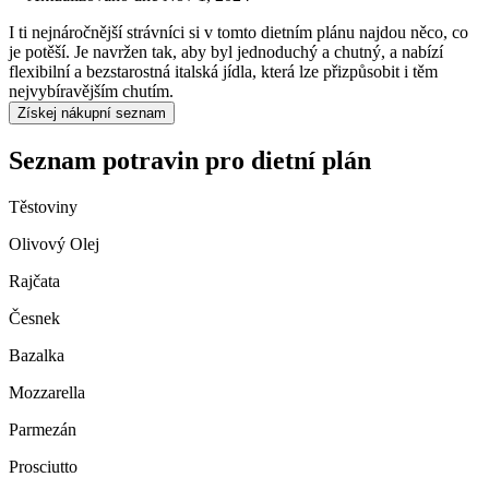
I ti nejnáročnější strávníci si v tomto dietním plánu najdou něco, co
je potěší. Je navržen tak, aby byl jednoduchý a chutný, a nabízí
flexibilní a bezstarostná italská jídla, která lze přizpůsobit i těm
nejvybíravějším chutím.
Získej nákupní seznam
Seznam potravin pro dietní plán
Těstoviny
Olivový Olej
Rajčata
Česnek
Bazalka
Mozzarella
Parmezán
Prosciutto