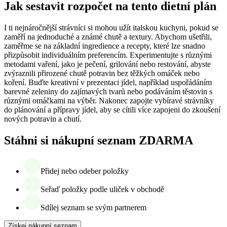
Jak sestavit rozpočet na tento dietní plán
I ti nejnáročnější strávníci si mohou užít italskou kuchyni, pokud se
zaměří na jednoduché a známé chutě a textury. Abychom ušetřili,
zaměřme se na základní ingredience a recepty, které lze snadno
přizpůsobit individuálním preferencím. Experimentujte s různými
metodami vaření, jako je pečení, grilování nebo restování, abyste
zvýraznili přirozené chutě potravin bez těžkých omáček nebo
koření. Buďte kreativní v prezentaci jídel, například uspořádáním
barevné zeleniny do zajímavých tvarů nebo podáváním těstovin s
různými omáčkami na výběr. Nakonec zapojte vybíravé strávníky
do plánování a přípravy jídel, aby se cítili více zapojeni do zkoušení
nových potravin a chutí.
Stáhni si nákupní seznam ZDARMA
Přidej nebo odeber položky
Seřaď položky podle uliček v obchodě
Sdílej seznam se svým partnerem
Získej nákupní seznam