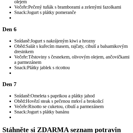
olejem
Večeře:
Pečený tuňák s bramborami a zelenými fazolkami
Snack:
Jogurt s plátky pomeranče
Den 6
Snídaně:
Jogurt s nakrájeným kiwi a hrozny
Oběd:
Salát s kuřecím masem, rajčaty, cibulí a balsamikovým
dresinkem
Večeře:
Těstoviny s česnekem, olivovým olejem, ančovičkami
a parmezánem
Snack:
Plátky jablek s ricottou
Den 7
Snídaně:
Omeleta s paprikou a plátky jahod
Oběd:
Hovězí steak s pečenou mrkví a brokolicí
Večeře:
Risotto se cuketou, cibulí a parmezánem
Snack:
Jogurt s plátky banánu
Stáhněte si ZDARMA seznam potravin