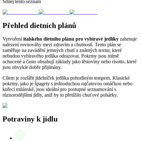
Sdílej tento seznam
Přehled dietních plánů
Vytvoření
italského dietního plánu pro vybíravé jedlíky
zahrnuje
nalezení rovnováhy mezi zdravím a chutností. Tento plán se
zaměřuje na zavádění jemných chutí a známých textur, které
nebudou vybíravého jedlíka odrazovat. Pokrmy jsou mírně
ochucené a často obsahují základy jako těstoviny nebo risotto, které
jsou obvykle dobře přijímány.
Cílem je rozšířit jídelníček jedlíka pohodlným tempem. Klasické
pokrmy, jako je špagety s jednoduchou rajčatovou omáčkou nebo
kuřecí milánské, jsou ideální pro postupné seznamování s
různorodějšími jídly, aniž by to přetížilo chuťové pohárky.
Potraviny k jídlu