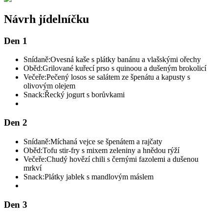
Návrh jídelníčku
Den 1
Snídaně:
Ovesná kaše s plátky banánu a vlašskými ořechy
Oběd:
Grilované kuřecí prso s quinoou a dušeným brokolicí
Večeře:
Pečený losos se salátem ze špenátu a kapusty s
olivovým olejem
Snack:
Řecký jogurt s borůvkami
Den 2
Snídaně:
Míchaná vejce se špenátem a rajčaty
Oběd:
Tofu stir-fry s mixem zeleniny a hnědou rýží
Večeře:
Chudý hovězí chili s černými fazolemi a dušenou
mrkví
Snack:
Plátky jablek s mandlovým máslem
Den 3