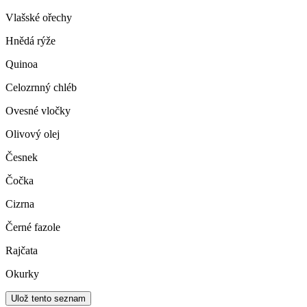
Vlašské ořechy
Hnědá rýže
Quinoa
Celozrnný chléb
Ovesné vločky
Olivový olej
Česnek
Čočka
Cizrna
Černé fazole
Rajčata
Okurky
Ulož tento seznam