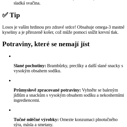
sladká svačina.
✅ Tip
Losos je vaším hrdinou pro zdravé srdce! Obsahuje omega-3 mastné
kyseliny a je přirozeně košer, což může pomoci snížit krevní tlak.
Potraviny, které se nemají jíst
Slané pochutiny:
Brambůrky, preclíky a další slané snacky s
vysokým obsahem sodíku.
Průmyslově zpracované potraviny:
Vyhněte se baleným
jídlům a snackům s vysokým obsahem sodíku a nekosherními
ingrediencemi.
Tučné mléčné výrobky:
Omezte konzumaci plnotučného
sýra, másla a smetany.