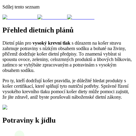
Sdílej tento seznam
Přehled dietních plánů
Dietní plán pro
vysoký krevní tlak
s důrazem na košer stravu
zahrnuje potraviny s nízkým obsahem sodíku a bohaté na živiny,
přičemž dodržuje košer dietní předpisy. To znamená vybírat si
spoustu ovoce, zeleniny, celozrnných produktů a libových bílkovin,
zatímco se vyhýbáte zpracovaným a potravinám s vysokým
obsahem sodíku.
Pro ty, kteří dodržují košer pravidla, je důležité hledat produkty s
košer certifikací, které splňují tyto nutriční potřeby. Správné řízení
vysokého krevního tlaku pomocí košer diety může pomoci zajistit,
že jíte zdravě, aniž byste porušovali náboženské dietní zákony.
Potraviny k jídlu