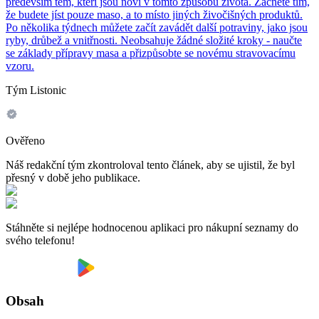
především těm, kteří jsou noví v tomto způsobu života. Začněte tím,
že budete jíst pouze maso, a to místo jiných živočišných produktů.
Po několika týdnech můžete začít zavádět další potraviny, jako jsou
ryby, drůbež a vnitřnosti. Neobsahuje žádné složité kroky - naučte
se základy přípravy masa a přizpůsobte se novému stravovacímu
vzoru.
Tým Listonic
Ověřeno
Náš redakční tým zkontroloval tento článek, aby se ujistil, že byl
přesný v době jeho publikace.
Stáhněte si nejlépe hodnocenou aplikaci pro nákupní seznamy do
svého telefonu!
Obsah