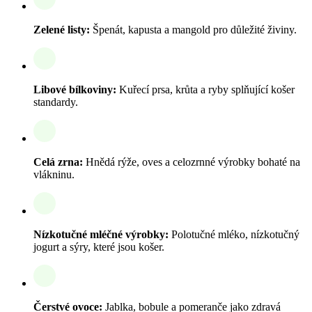
Zelené listy:
Špenát, kapusta a mangold pro důležité živiny.
Libové bílkoviny:
Kuřecí prsa, krůta a ryby splňující košer
standardy.
Celá zrna:
Hnědá rýže, oves a celozrnné výrobky bohaté na
vlákninu.
Nízkotučné mléčné výrobky:
Polotučné mléko, nízkotučný
jogurt a sýry, které jsou košer.
Čerstvé ovoce:
Jablka, bobule a pomeranče jako zdravá