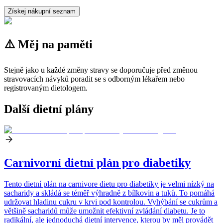
Získej nákupní seznam
⚠️ Měj na paměti
Stejně jako u každé změny stravy se doporučuje před změnou
stravovacích návyků poradit se s odborným lékařem nebo
registrovaným dietologem.
Další dietní plány
Carnivorní dietní plán pro diabetiky
Tento dietní plán na carnivore dietu pro diabetiky je velmi nízký na
sacharidy a skládá se téměř výhradně z bílkovin a tuků. To pomáhá
udržovat hladinu cukru v krvi pod kontrolou. Vyhýbání se cukrům a
většině sacharidů může umožnit efektivní zvládání diabetu. Je to
radikální, ale jednoduchá dietní intervence, kterou by měl provádět