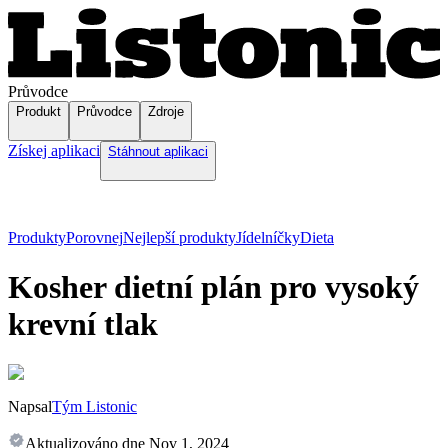
Průvodce
Produkt
Průvodce
Zdroje
Získej aplikaci
Stáhnout aplikaci
Produkty
Porovnej
Nejlepší produkty
Jídelníčky
Dieta
Kosher dietní plán pro vysoký
krevní tlak
Napsal
Tým Listonic
Aktualizováno dne
Nov 1, 2024