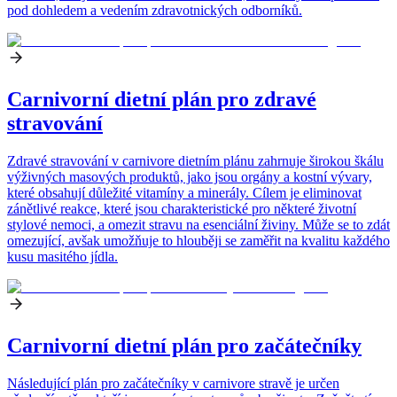
pod dohledem a vedením zdravotnických odborníků.
Carnivorní dietní plán pro zdravé
stravování
Zdravé stravování v carnivore dietním plánu zahrnuje širokou škálu
výživných masových produktů, jako jsou orgány a kostní vývary,
které obsahují důležité vitamíny a minerály. Cílem je eliminovat
zánětlivé reakce, které jsou charakteristické pro některé životní
stylové nemoci, a omezit stravu na esenciální živiny. Může se to zdát
omezující, avšak umožňuje to hlouběji se zaměřit na kvalitu každého
kusu masitého jídla.
Carnivorní dietní plán pro začátečníky
Následující plán pro začátečníky v carnivore stravě je určen