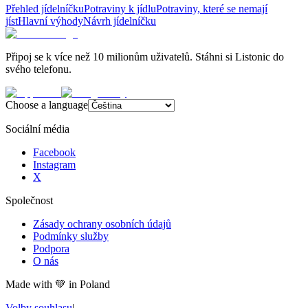
Přehled jídelníčku
Potraviny k jídlu
Potraviny, které se nemají
jíst
Hlavní výhody
Návrh jídelníčku
Připoj se k více než 10 milionům uživatelů. Stáhni si Listonic do
svého telefonu.
Choose a language
Sociální média
Facebook
Instagram
X
Společnost
Zásady ochrany osobních údajů
Podmínky služby
Podpora
O nás
Made with
💚
in Poland
Volby souhlasu
|