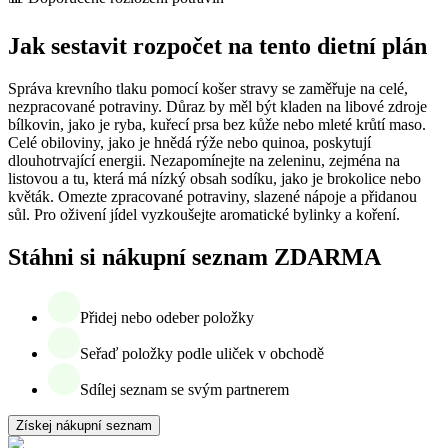
Jak sestavit rozpočet na tento dietní plán
Správa krevního tlaku pomocí košer stravy se zaměřuje na celé,
nezpracované potraviny. Důraz by měl být kladen na libové zdroje
bílkovin, jako je ryba, kuřecí prsa bez kůže nebo mleté krůtí maso.
Celé obiloviny, jako je hnědá rýže nebo quinoa, poskytují
dlouhotrvající energii. Nezapomínejte na zeleninu, zejména na
listovou a tu, která má nízký obsah sodíku, jako je brokolice nebo
květák. Omezte zpracované potraviny, slazené nápoje a přidanou
sůl. Pro oživení jídel vyzkoušejte aromatické bylinky a koření.
Stáhni si nákupní seznam ZDARMA
Přidej nebo odeber položky
Seřaď položky podle uliček v obchodě
Sdílej seznam se svým partnerem
Získej nákupní seznam