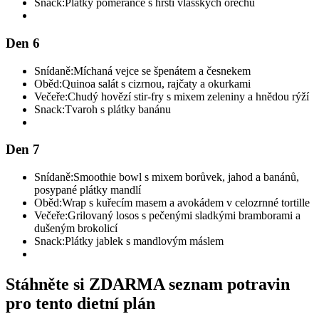
Snack:
Plátky pomeranče s hrstí vlašských ořechů
Den 6
Snídaně:
Míchaná vejce se špenátem a česnekem
Oběd:
Quinoa salát s cizrnou, rajčaty a okurkami
Večeře:
Chudý hovězí stir-fry s mixem zeleniny a hnědou rýží
Snack:
Tvaroh s plátky banánu
Den 7
Snídaně:
Smoothie bowl s mixem borůvek, jahod a banánů,
posypané plátky mandlí
Oběd:
Wrap s kuřecím masem a avokádem v celozrnné tortille
Večeře:
Grilovaný losos s pečenými sladkými bramborami a
dušeným brokolicí
Snack:
Plátky jablek s mandlovým máslem
Stáhněte si ZDARMA seznam potravin
pro tento dietní plán