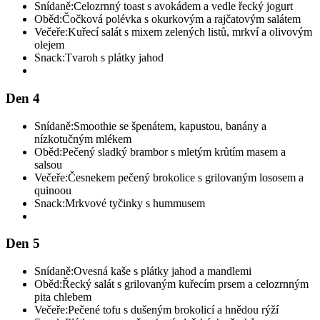
Snídaně:
Celozrnný toast s avokádem a vedle řecký jogurt
Oběd:
Čočková polévka s okurkovým a rajčatovým salátem
Večeře:
Kuřecí salát s mixem zelených listů, mrkví a olivovým
olejem
Snack:
Tvaroh s plátky jahod
Den 4
Snídaně:
Smoothie se špenátem, kapustou, banány a
nízkotučným mlékem
Oběd:
Pečený sladký brambor s mletým krůtím masem a
salsou
Večeře:
Česnekem pečený brokolice s grilovaným lososem a
quinoou
Snack:
Mrkvové tyčinky s hummusem
Den 5
Snídaně:
Ovesná kaše s plátky jahod a mandlemi
Oběd:
Řecký salát s grilovaným kuřecím prsem a celozrnným
pita chlebem
Večeře:
Pečené tofu s dušeným brokolicí a hnědou rýží