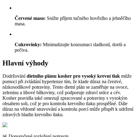
Červené maso:
Snižte příjem tučného hovězího a jehněčího
masa.
Cukrovinky:
Minimalizujte konzumaci sladkostí, dortů a
pečiva.
Hlavní výhody
Dodržování
dietního plánu kosher pro vysoký krevní tlak
může
pomoci při zvládání hypertenze tím, že klade důraz na čerstvé,
nízkosodíkové potraviny. Tento dietní plán se zaměřuje na ovoce,
zeleninu a libové bílkoviny, což podporuje zdraví srdce a cév.
Kosher pravidla také omezují zpracované a potraviny s vysokým
obsahem soli, což je pro kontrolu krevního tlaku prospěšné. Dále
důraz na vědomé stravování a kontrolu porcí může přispět k udržení
zdravých hladin krevního tlaku.
📊 Doporučené rozložení potravin