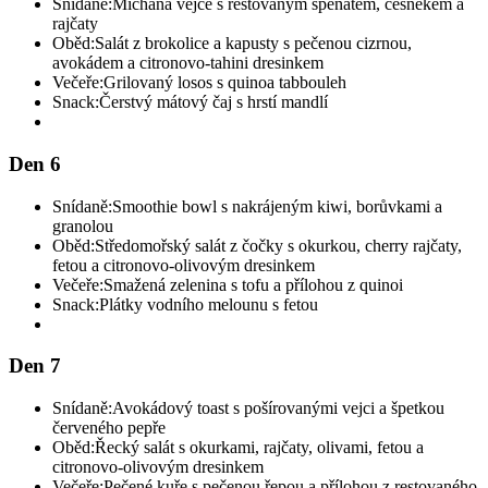
Snídaně:
Míchaná vejce s restovaným špenátem, česnekem a
rajčaty
Oběd:
Salát z brokolice a kapusty s pečenou cizrnou,
avokádem a citronovo-tahini dresinkem
Večeře:
Grilovaný losos s quinoa tabbouleh
Snack:
Čerstvý mátový čaj s hrstí mandlí
Den 6
Snídaně:
Smoothie bowl s nakrájeným kiwi, borůvkami a
granolou
Oběd:
Středomořský salát z čočky s okurkou, cherry rajčaty,
fetou a citronovo-olivovým dresinkem
Večeře:
Smažená zelenina s tofu a přílohou z quinoi
Snack:
Plátky vodního melounu s fetou
Den 7
Snídaně:
Avokádový toast s pošírovanými vejci a špetkou
červeného pepře
Oběd:
Řecký salát s okurkami, rajčaty, olivami, fetou a
citronovo-olivovým dresinkem
Večeře:
Pečené kuře s pečenou řepou a přílohou z restovaného