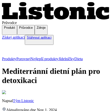
Průvodce
Produkt
Průvodce
Zdroje
Získej aplikaci
Stáhnout aplikaci
Produkty
Porovnej
Nejlepší produkty
Jídelníčky
Dieta
Mediterránní dietní plán pro
detoxikaci
Napsal
Tým Listonic
Aktualizováno dne
Nov 1, 2024