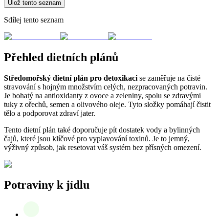
Ulož tento seznam
Sdílej tento seznam
Přehled dietních plánů
Středomořský dietní plán pro detoxikaci
se zaměřuje na čisté
stravování s hojným množstvím celých, nezpracovaných potravin.
Je bohatý na antioxidanty z ovoce a zeleniny, spolu se zdravými
tuky z ořechů, semen a olivového oleje. Tyto složky pomáhají čistit
tělo a podporovat zdraví jater.
Tento dietní plán také doporučuje pít dostatek vody a bylinných
čajů, které jsou klíčové pro vyplavování toxinů. Je to jemný,
výživný způsob, jak resetovat váš systém bez přísných omezení.
Potraviny k jídlu