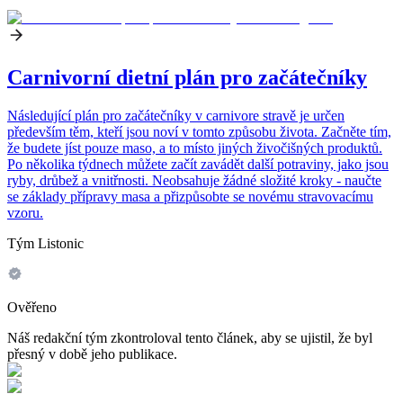
Carnivorní dietní plán pro začátečníky
Následující plán pro začátečníky v carnivore stravě je určen
především těm, kteří jsou noví v tomto způsobu života. Začněte tím,
že budete jíst pouze maso, a to místo jiných živočišných produktů.
Po několika týdnech můžete začít zavádět další potraviny, jako jsou
ryby, drůbež a vnitřnosti. Neobsahuje žádné složité kroky - naučte
se základy přípravy masa a přizpůsobte se novému stravovacímu
vzoru.
Tým Listonic
Ověřeno
Náš redakční tým zkontroloval tento článek, aby se ujistil, že byl
přesný v době jeho publikace.