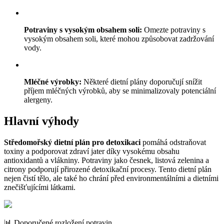
Potraviny s vysokým obsahem soli:
Omezte potraviny s
vysokým obsahem soli, které mohou způsobovat zadržování
vody.
Mléčné výrobky:
Některé dietní plány doporučují snížit
příjem mléčných výrobků, aby se minimalizovaly potenciální
alergeny.
Hlavní výhody
Středomořský dietní plán pro detoxikaci
pomáhá odstraňovat
toxiny a podporovat zdraví jater díky vysokému obsahu
antioxidantů a vlákniny. Potraviny jako česnek, listová zelenina a
citrony podporují přirozené detoxikační procesy. Tento dietní plán
nejen čistí tělo, ale také ho chrání před environmentálními a dietními
znečišťujícími látkami.
📊 Doporučené rozložení potravin