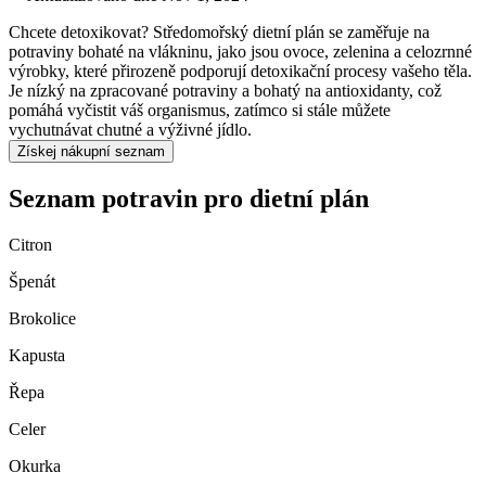
Chcete detoxikovat? Středomořský dietní plán se zaměřuje na
potraviny bohaté na vlákninu, jako jsou ovoce, zelenina a celozrnné
výrobky, které přirozeně podporují detoxikační procesy vašeho těla.
Je nízký na zpracované potraviny a bohatý na antioxidanty, což
pomáhá vyčistit váš organismus, zatímco si stále můžete
vychutnávat chutné a výživné jídlo.
Získej nákupní seznam
Seznam potravin pro dietní plán
Citron
Špenát
Brokolice
Kapusta
Řepa
Celer
Okurka