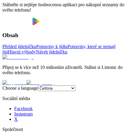
Stáhněte si nejlépe hodnocenou aplikaci pro nákupní seznamy do
svého telefonu!
Obsah
Přehled jídelníčku
Potraviny k jídlu
Potraviny, které se nemají
jíst
Hlavní výhody
Návrh jídelníčku
Připoj se k více než 10 milionům uživatelů. Stáhni si Listonic do
svého telefonu.
Choose a language
Sociální média
Facebook
Instagram
X
Společnost