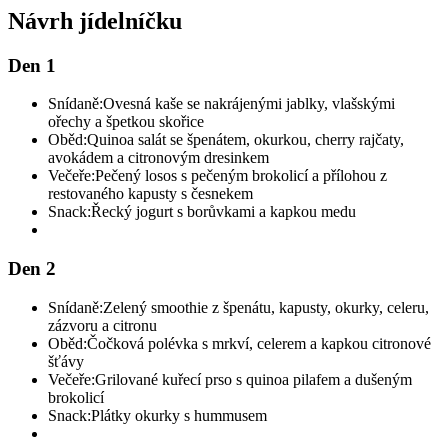
Návrh jídelníčku
Den 1
Snídaně:
Ovesná kaše se nakrájenými jablky, vlašskými
ořechy a špetkou skořice
Oběd:
Quinoa salát se špenátem, okurkou, cherry rajčaty,
avokádem a citronovým dresinkem
Večeře:
Pečený losos s pečeným brokolicí a přílohou z
restovaného kapusty s česnekem
Snack:
Řecký jogurt s borůvkami a kapkou medu
Den 2
Snídaně:
Zelený smoothie z špenátu, kapusty, okurky, celeru,
zázvoru a citronu
Oběd:
Čočková polévka s mrkví, celerem a kapkou citronové
šťávy
Večeře:
Grilované kuřecí prso s quinoa pilafem a dušeným
brokolicí
Snack:
Plátky okurky s hummusem