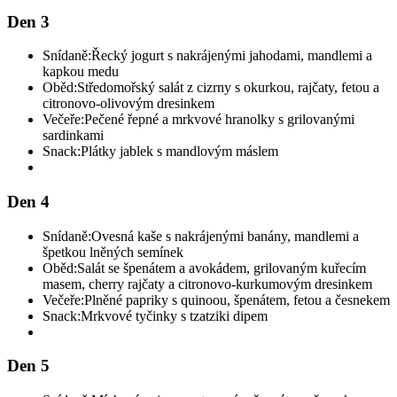
Den 3
Snídaně:
Řecký jogurt s nakrájenými jahodami, mandlemi a
kapkou medu
Oběd:
Středomořský salát z cizrny s okurkou, rajčaty, fetou a
citronovo-olivovým dresinkem
Večeře:
Pečené řepné a mrkvové hranolky s grilovanými
sardinkami
Snack:
Plátky jablek s mandlovým máslem
Den 4
Snídaně:
Ovesná kaše s nakrájenými banány, mandlemi a
špetkou lněných semínek
Oběd:
Salát se špenátem a avokádem, grilovaným kuřecím
masem, cherry rajčaty a citronovo-kurkumovým dresinkem
Večeře:
Plněné papriky s quinoou, špenátem, fetou a česnekem
Snack:
Mrkvové tyčinky s tzatziki dipem
Den 5