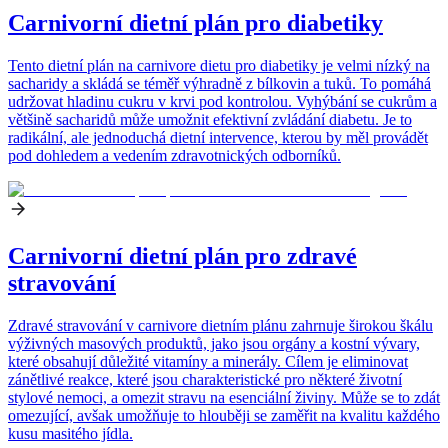
Carnivorní dietní plán pro diabetiky
Tento dietní plán na carnivore dietu pro diabetiky je velmi nízký na
sacharidy a skládá se téměř výhradně z bílkovin a tuků. To pomáhá
udržovat hladinu cukru v krvi pod kontrolou. Vyhýbání se cukrům a
většině sacharidů může umožnit efektivní zvládání diabetu. Je to
radikální, ale jednoduchá dietní intervence, kterou by měl provádět
pod dohledem a vedením zdravotnických odborníků.
Carnivorní dietní plán pro zdravé
stravování
Zdravé stravování v carnivore dietním plánu zahrnuje širokou škálu
výživných masových produktů, jako jsou orgány a kostní vývary,
které obsahují důležité vitamíny a minerály. Cílem je eliminovat
zánětlivé reakce, které jsou charakteristické pro některé životní
stylové nemoci, a omezit stravu na esenciální živiny. Může se to zdát
omezující, avšak umožňuje to hlouběji se zaměřit na kvalitu každého
kusu masitého jídla.