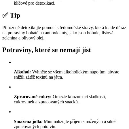
klíčové pro detoxikaci.
✅ Tip
Přirozeně detoxikujte pomocí středomořské stravy, která klade důraz
na potraviny bohaté na antioxidanty, jako jsou bobule, listová
zelenina a olivový olej.
Potraviny, které se nemají jíst
Alkohol:
Vyhněte se všem alkoholickým nápojům, abyste
snížili zátěž toxinů na játra.
Zpracované cukry:
Omezte konzumaci sladkostí,
cukrovinek a zpracovaných snacků.
Smažená jídla:
Minimalizujte příjem smažených a silně
zpracovaných potravin.