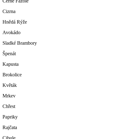
Černé Fazole
Cizrna
Hnědá Rýže
Avokádo
Sladké Brambory
Špenát
Kapusta
Brokolice
Květák
Mrkev
Chřest
Papriky
Rajčata
Cibule