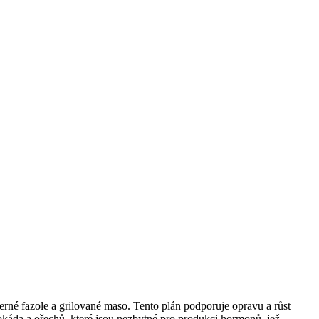
erné fazole a grilované maso. Tento plán podporuje opravu a růst
vokáda a ořechů, které jsou nezbytné pro produkci hormonů, jež