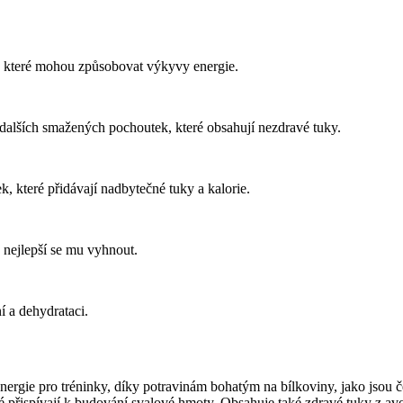
, které mohou způsobovat výkyvy energie.
lších smažených pochoutek, které obsahují nezdravé tuky.
které přidávají nadbytečné tuky a kalorie.
e nejlepší se mu vyhnout.
í a dehydrataci.
ergie pro tréninky, díky potravinám bohatým na bílkoviny, jako jsou č
aké přispívají k budování svalové hmoty. Obsahuje také zdravé tuky z a