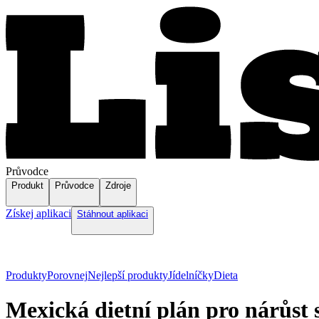
Průvodce
Produkt
Průvodce
Zdroje
Získej aplikaci
Stáhnout aplikaci
Produkty
Porovnej
Nejlepší produkty
Jídelníčky
Dieta
Mexická dietní plán pro nárůst