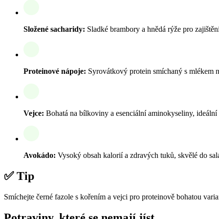
Složené sacharidy:
Sladké brambory a hnědá rýže pro zajištěn
Proteinové nápoje:
Syrovátkový protein smíchaný s mlékem n
Vejce:
Bohatá na bílkoviny a esenciální aminokyseliny, ideální 
Avokádo:
Vysoký obsah kalorií a zdravých tuků, skvělé do sa
✅ Tip
Smíchejte černé fazole s kořením a vejci pro proteinově bohatou varia
Potraviny, které se nemají jíst