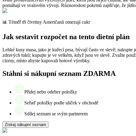
pomáhají ve svalovém vývoji. Různorodost pokrmů zajišťuje, že jídlo 
📊 Téměř tři čtvrtiny Američanů omezují cukr
Jak sestavit rozpočet na tento dietní plán
Lehké kusy masa, jako je kuřecí prsa, bývají často ve slevě; nakupte
zdravých tuků; kupujte je ve velkém, když jsou ve slevě. Zvažte použ
cizrny, místo abyste kupovali hotové výrobky.
Stáhni si nákupní seznam ZDARMA
Přidej nebo odeber položky
Seřaď položky podle uliček v obchodě
Sdílej seznam se svým partnerem
Získej nákupní seznam