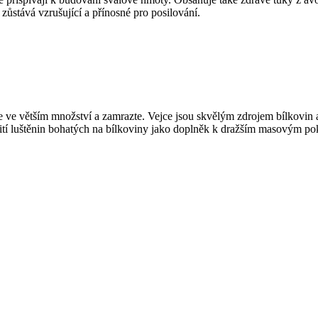
zůstává vzrušující a přínosné pro posilování.
 je ve větším množství a zamrazte. Vejce jsou skvělým zdrojem bílkovin
ití luštěnin bohatých na bílkoviny jako doplněk k dražším masovým pok