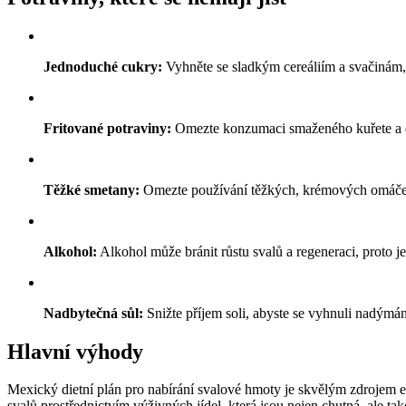
Jednoduché cukry:
Vyhněte se sladkým cereáliím a svačinám
Fritované potraviny:
Omezte konzumaci smaženého kuřete a da
Těžké smetany:
Omezte používání těžkých, krémových omáček, 
Alkohol:
Alkohol může bránit růstu svalů a regeneraci, proto j
Nadbytečná sůl:
Snižte příjem soli, abyste se vyhnuli nadýmán
Hlavní výhody
Mexický dietní plán pro nabírání svalové hmoty je skvělým zdrojem en
svalů prostřednictvím výživných jídel, která jsou nejen chutná, ale t