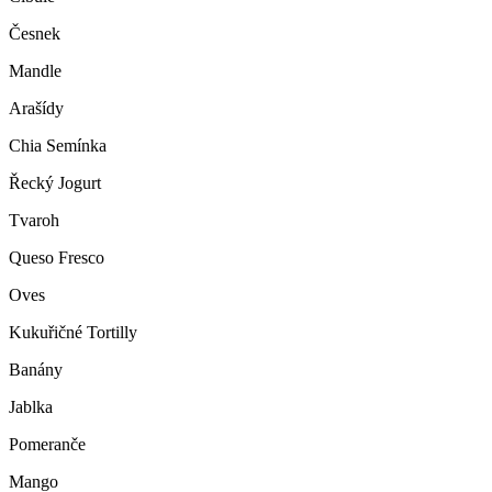
Česnek
Mandle
Arašídy
Chia Semínka
Řecký Jogurt
Tvaroh
Queso Fresco
Oves
Kukuřičné Tortilly
Banány
Jablka
Pomeranče
Mango