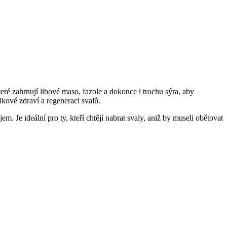
ré zahrnují libové maso, fazole a dokonce i trochu sýra, aby
lkové zdraví a regeneraci svalů.
m. Je ideální pro ty, kteří chtějí nabrat svaly, aniž by museli obětovat