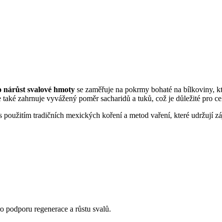
o nárůst svalové hmoty
se zaměřuje na pokrmy bohaté na bílkoviny, kte
e také zahrnuje vyvážený poměr sacharidů a tuků, což je důležité pro ce
 použitím tradičních mexických koření a metod vaření, které udržují záje
ro podporu regenerace a růstu svalů.