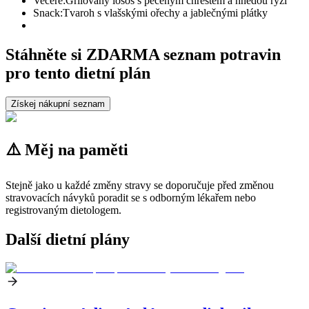
Večeře:
Grilovaný losos s pečeným chřestem a hnědou rýží
Snack:
Tvaroh s vlašskými ořechy a jablečnými plátky
Stáhněte si ZDARMA seznam potravin
pro tento dietní plán
Získej nákupní seznam
⚠️ Měj na paměti
Stejně jako u každé změny stravy se doporučuje před změnou
stravovacích návyků poradit se s odborným lékařem nebo
registrovaným dietologem.
Další dietní plány