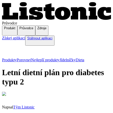
Průvodce
Produkt
Průvodce
Zdroje
Získej aplikaci
Stáhnout aplikaci
Produkty
Porovnej
Nejlepší produkty
Jídelníčky
Dieta
Letní dietní plán pro diabetes
typu 2
Napsal
Tým Listonic