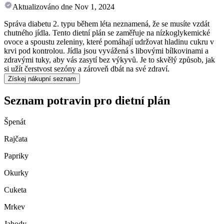
Aktualizováno dne
Nov 1, 2024
Správa diabetu 2. typu během léta neznamená, že se musíte vzdát
chutného jídla. Tento dietní plán se zaměřuje na nízkoglykemické
ovoce a spoustu zeleniny, které pomáhají udržovat hladinu cukru v
krvi pod kontrolou. Jídla jsou vyvážená s libovými bílkovinami a
zdravými tuky, aby vás zasytí bez výkyvů. Je to skvělý způsob, jak
si užít čerstvost sezóny a zároveň dbát na své zdraví.
Získej nákupní seznam
Seznam potravin pro dietní plán
Špenát
Rajčata
Papriky
Okurky
Cuketa
Mrkev
Jahody