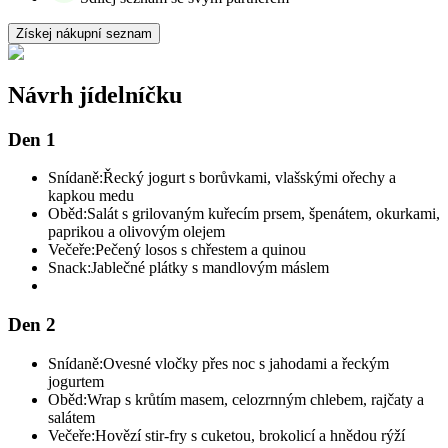
Získej nákupní seznam
Návrh jídelníčku
Den 1
Snídaně:
Řecký jogurt s borůvkami, vlašskými ořechy a
kapkou medu
Oběd:
Salát s grilovaným kuřecím prsem, špenátem, okurkami,
paprikou a olivovým olejem
Večeře:
Pečený losos s chřestem a quinou
Snack:
Jablečné plátky s mandlovým máslem
Den 2
Snídaně:
Ovesné vločky přes noc s jahodami a řeckým
jogurtem
Oběd:
Wrap s krůtím masem, celozrnným chlebem, rajčaty a
salátem
Večeře:
Hovězí stir-fry s cuketou, brokolicí a hnědou rýží