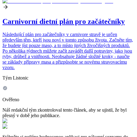
Carnivorní dietní plán pro začátečníky
Následující plán pro začátečníky v carnivore stravě je určen
především těm, kteří jsou noví v tomto způsobu života. Začněte tím,
že budete jíst pouze maso, a to místo jiných živočišných produktů.
Po několika týdnech můžete začít zavádět další potraviny, jako jsou
ryby, drůbež a vnitřnosti. Neobsahuje žádné složité kroky - naučte
se základy přípravy masa a přizpůsobte se novému stravovacímu
vzoru.
Tým Listonic
Ověřeno
Náš redakční tým zkontroloval tento článek, aby se ujistil, že byl
přesný v době jeho publikace.
Stáhněte si nejlépe hodnocenou aplikaci pro nákupní seznamy do