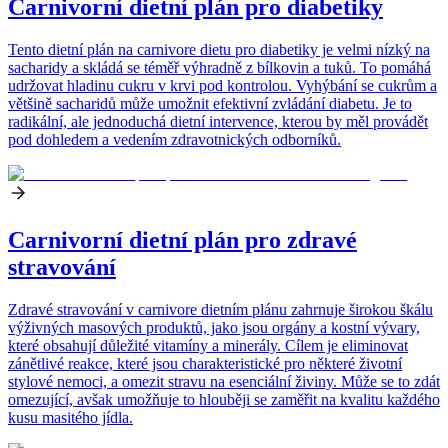
Carnivorní dietní plán pro diabetiky
Tento dietní plán na carnivore dietu pro diabetiky je velmi nízký na
sacharidy a skládá se téměř výhradně z bílkovin a tuků. To pomáhá
udržovat hladinu cukru v krvi pod kontrolou. Vyhýbání se cukrům a
většině sacharidů může umožnit efektivní zvládání diabetu. Je to
radikální, ale jednoduchá dietní intervence, kterou by měl provádět
pod dohledem a vedením zdravotnických odborníků.
Carnivorní dietní plán pro zdravé
stravování
Zdravé stravování v carnivore dietním plánu zahrnuje širokou škálu
výživných masových produktů, jako jsou orgány a kostní vývary,
které obsahují důležité vitamíny a minerály. Cílem je eliminovat
zánětlivé reakce, které jsou charakteristické pro některé životní
stylové nemoci, a omezit stravu na esenciální živiny. Může se to zdát
omezující, avšak umožňuje to hlouběji se zaměřit na kvalitu každého
kusu masitého jídla.