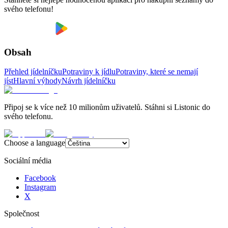
svého telefonu!
Obsah
Přehled jídelníčku
Potraviny k jídlu
Potraviny, které se nemají
jíst
Hlavní výhody
Návrh jídelníčku
Připoj se k více než 10 milionům uživatelů. Stáhni si Listonic do
svého telefonu.
Choose a language
Sociální média
Facebook
Instagram
X
Společnost