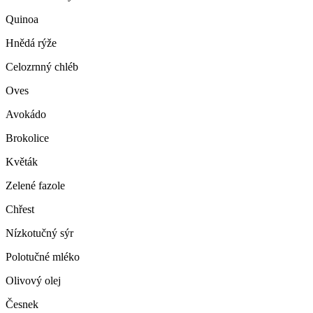
Quinoa
Hnědá rýže
Celozrnný chléb
Oves
Avokádo
Brokolice
Květák
Zelené fazole
Chřest
Nízkotučný sýr
Polotučné mléko
Olivový olej
Česnek