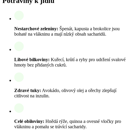
Potraviny k jídlu
Nestarchové zeleniny:
Špenát, kapusta a brokolice jsou
bohaté na vlákninu a mají nízký obsah sacharidů.
Libové bílkoviny:
Kuřecí, krůtí a ryby pro udržení svalové
hmoty bez přidaných cukrů.
Zdravé tuky:
Avokádo, olivový olej a ořechy zlepšují
citlivost na inzulin.
Celé obiloviny:
Hnědá rýže, quinoa a ovesné vločky pro
vlákninu a pomalu se trávící sacharidy.