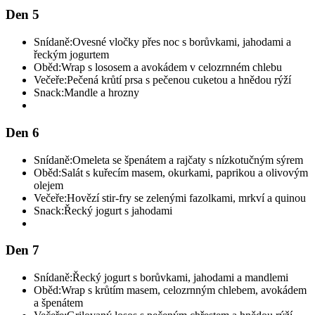
Den 5
Snídaně:
Ovesné vločky přes noc s borůvkami, jahodami a
řeckým jogurtem
Oběd:
Wrap s lososem a avokádem v celozrnném chlebu
Večeře:
Pečená krůtí prsa s pečenou cuketou a hnědou rýží
Snack:
Mandle a hrozny
Den 6
Snídaně:
Omeleta se špenátem a rajčaty s nízkotučným sýrem
Oběd:
Salát s kuřecím masem, okurkami, paprikou a olivovým
olejem
Večeře:
Hovězí stir-fry se zelenými fazolkami, mrkví a quinou
Snack:
Řecký jogurt s jahodami
Den 7
Snídaně:
Řecký jogurt s borůvkami, jahodami a mandlemi
Oběd:
Wrap s krůtím masem, celozrnným chlebem, avokádem
a špenátem