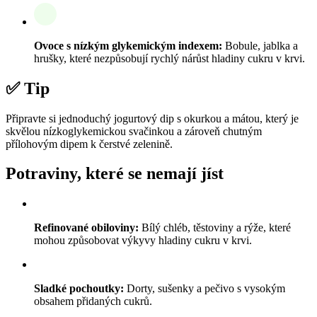
Ovoce s nízkým glykemickým indexem:
Bobule, jablka a
hrušky, které nezpůsobují rychlý nárůst hladiny cukru v krvi.
✅ Tip
Připravte si jednoduchý jogurtový dip s okurkou a mátou, který je
skvělou nízkoglykemickou svačinkou a zároveň chutným
přílohovým dipem k čerstvé zelenině.
Potraviny, které se nemají jíst
Refinované obiloviny:
Bílý chléb, těstoviny a rýže, které
mohou způsobovat výkyvy hladiny cukru v krvi.
Sladké pochoutky:
Dorty, sušenky a pečivo s vysokým
obsahem přidaných cukrů.