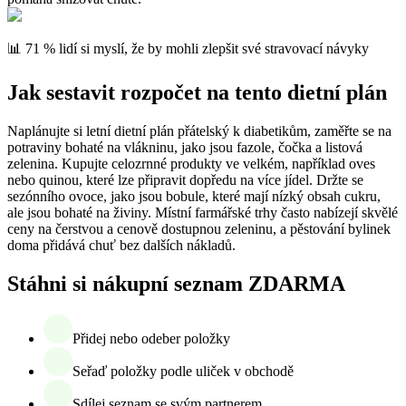
📊 71 % lidí si myslí, že by mohli zlepšit své stravovací návyky
Jak sestavit rozpočet na tento dietní plán
Naplánujte si letní dietní plán přátelský k diabetikům, zaměřte se na
potraviny bohaté na vlákninu, jako jsou fazole, čočka a listová
zelenina. Kupujte celozrnné produkty ve velkém, například oves
nebo quinou, které lze připravit dopředu na více jídel. Držte se
sezónního ovoce, jako jsou bobule, které mají nízký obsah cukru,
ale jsou bohaté na živiny. Místní farmářské trhy často nabízejí skvělé
ceny na čerstvou a cenově dostupnou zeleninu, a pěstování bylinek
doma přidává chuť bez dalších nákladů.
Stáhni si nákupní seznam ZDARMA
Přidej nebo odeber položky
Seřaď položky podle uliček v obchodě
Sdílej seznam se svým partnerem