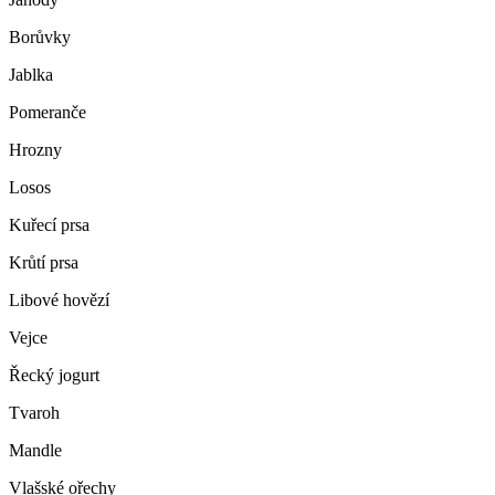
Borůvky
Jablka
Pomeranče
Hrozny
Losos
Kuřecí prsa
Krůtí prsa
Libové hovězí
Vejce
Řecký jogurt
Tvaroh
Mandle
Vlašské ořechy