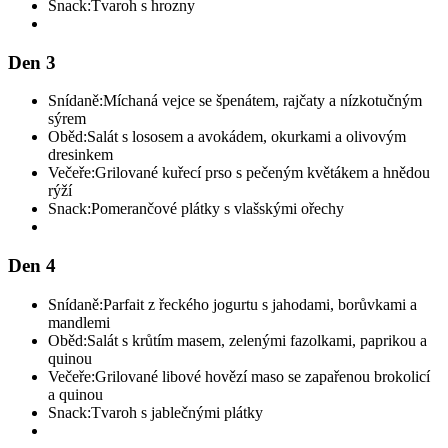
Snack:
Tvaroh s hrozny
Den 3
Snídaně:
Míchaná vejce se špenátem, rajčaty a nízkotučným
sýrem
Oběd:
Salát s lososem a avokádem, okurkami a olivovým
dresinkem
Večeře:
Grilované kuřecí prso s pečeným květákem a hnědou
rýží
Snack:
Pomerančové plátky s vlašskými ořechy
Den 4
Snídaně:
Parfait z řeckého jogurtu s jahodami, borůvkami a
mandlemi
Oběd:
Salát s krůtím masem, zelenými fazolkami, paprikou a
quinou
Večeře:
Grilované libové hovězí maso se zapařenou brokolicí
a quinou
Snack:
Tvaroh s jablečnými plátky