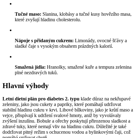
Tučné maso:
Slanina, klobásy a tučné kusy hovězího masa,
které zvyšují hladinu cholesterolu.
Nápoje s přidaným cukrem:
Limonády, ovocné šťávy a
sladké čaje s vysokým obsahem prázdných kalorií.
Smažená jídla:
Hranolky, smažené kuře a tempura zelenina
plné nezdravých tuků.
Hlavní výhody
Letní dietní plán pro diabetes 2. typu
klade důraz na nekřupavé
zeleniny, jako jsou cukety a papriky, které pomáhají udržovat
stabilní hladinu cukru v krvi. Libové bílkoviny, jako je krůtí maso a
vejce, přispívají k udržení svalové hmoty, aniž by vyvolávaly
zvýšení inzulínu. Bobule a ořechy poskytují přirozenou sladkost a
zdravé tuky, které nemají vliv na hladinu cukru. Důležité je také
dodržovat pitný režim s ochucenou vodou a bylinkovými čaji, což
pomáhá snižovat chutě.