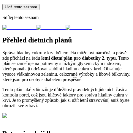
Ulož tento seznam
Sdílej tento seznam
Přehled dietních plánů
Správa hladiny cukru v krvi během léta může být náročná, a právě
zde přichází na řadu
letní dietní plán pro diabetiky 2. typu
. Tento
plán se zaměřuje na potraviny s nízkým glykemickým indexem,
které pomáhají udržovat stabilní hladinu cukru v krvi. Obsahuje
vysoce vlákninovou zeleninu, celozrnné výrobky a libové bílkoviny,
které jsou pro osoby s diabetem prospěšné.
Tento plán také zdůrazňuje důležitost pravidelných jídelních časů a
kontrolu porcí, což jsou klíčové faktory pro správu hladiny cukru v
krvi. Je to promyšlený způsob, jak si užít letní stravování, aniž byste
ohrozili své zdraví.