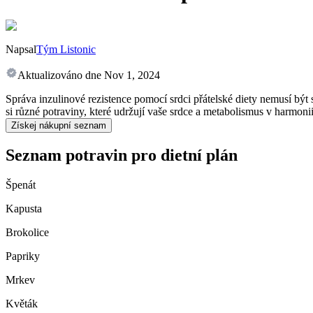
Napsal
Tým Listonic
Aktualizováno dne
Nov 1, 2024
Správa inzulinové rezistence pomocí srdci přátelské diety nemusí být 
si různé potraviny, které udržují vaše srdce a metabolismus v harmoni
Získej nákupní seznam
Seznam potravin pro dietní plán
Špenát
Kapusta
Brokolice
Papriky
Mrkev
Květák