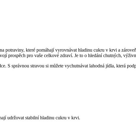
na potraviny, které pomáhají vyrovnávat hladinu cukru v krvi a zároveň
vojí prospěch pro vaše celkové zdraví. Je to o hledání chutných, výživ
ce. S správnou stravou si můžete vychutnávat lahodná jídla, která podpor
jí udržovat stabilní hladinu cukru v krvi.