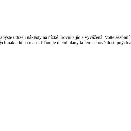
byste udrželi náklady na nízké úrovni a jídla vyvážená. Volte sezónní z
sokých nákladů na maso. Plánujte dietní plány kolem cenově dostupných a