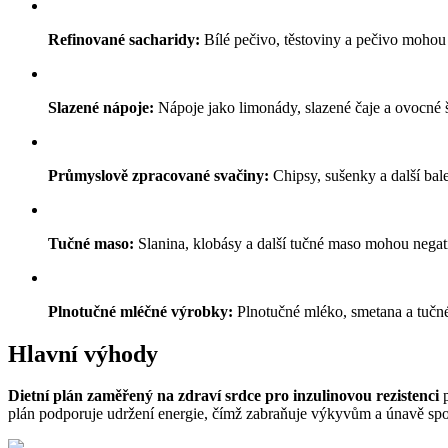
Refinované sacharidy:
Bílé pečivo, těstoviny a pečivo mohou
Slazené nápoje:
Nápoje jako limonády, slazené čaje a ovocné š
Průmyslově zpracované svačiny:
Chipsy, sušenky a další bal
Tučné maso:
Slanina, klobásy a další tučné maso mohou negativ
Plnotučné mléčné výrobky:
Plnotučné mléko, smetana a tučn
Hlavní výhody
Dietní plán zaměřený na zdraví srdce pro inzulinovou rezistenci
p
plán podporuje udržení energie, čímž zabraňuje výkyvům a únavě spo