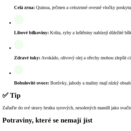
Celá zrna:
Quinoa, ječmen a celozrnné ovesné vločky poskytují
Libové bílkoviny:
Krůta, ryby a luštěniny nabízejí důležité bíl
Zdravé tuky:
Avokádo, olivový olej a ořechy mohou zlepšit citl
Bobulovité ovoce:
Borůvky, jahody a maliny mají nízký obsah 
✅ Tip
Zařaďte do své stravy hrstku syrových, nesolených mandlí jako svačinu,
Potraviny, které se nemají jíst