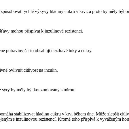
 způsobovat rychlé výkyvy hladiny cukru v krvi, a proto by měly být 
ťávy mohou přispívat k inzulinové rezistenci.
ené potraviny často obsahují nezdravé tuky a cukry.
ně ovlivnit citlivost na inzulin.
é sýry by měly být konzumovány s mírou.
omáhá stabilizovat hladinu cukru v krvi během dne. Může zlepšit citlivo
jeným s inzulinovou rezistencí. Kromě toho přispívá k vyváženým hor