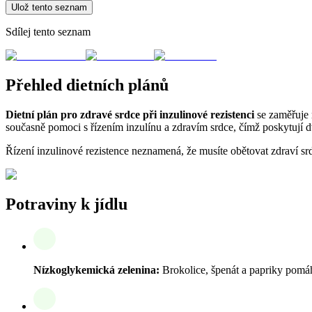
Ulož tento seznam
Sdílej tento seznam
Přehled dietních plánů
Dietní plán pro zdravé srdce při inzulinové rezistenci
se zaměřuje 
současně pomoci s řízením inzulínu a zdravím srdce, čímž poskytují d
Řízení inzulinové rezistence neznamená, že musíte obětovat zdraví srd
Potraviny k jídlu
Nízkoglykemická zelenina:
Brokolice, špenát a papriky pomáha