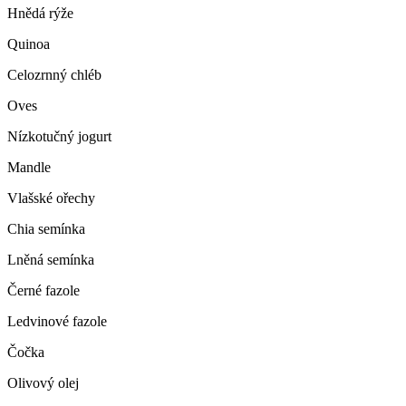
Hnědá rýže
Quinoa
Celozrnný chléb
Oves
Nízkotučný jogurt
Mandle
Vlašské ořechy
Chia semínka
Lněná semínka
Černé fazole
Ledvinové fazole
Čočka
Olivový olej