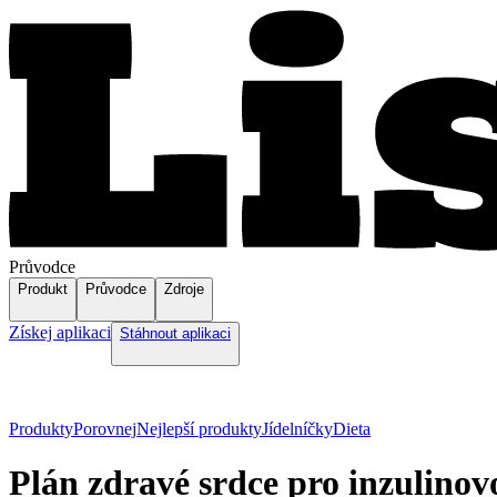
Průvodce
Produkt
Průvodce
Zdroje
Získej aplikaci
Stáhnout aplikaci
Produkty
Porovnej
Nejlepší produkty
Jídelníčky
Dieta
Plán zdravé srdce pro inzulinovo