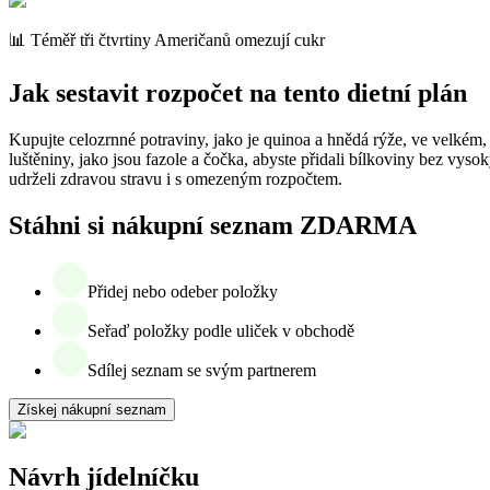
📊 Téměř tři čtvrtiny Američanů omezují cukr
Jak sestavit rozpočet na tento dietní plán
Kupujte celozrnné potraviny, jako je quinoa a hnědá rýže, ve velkém, a
luštěniny, jako jsou fazole a čočka, abyste přidali bílkoviny bez vy
udrželi zdravou stravu i s omezeným rozpočtem.
Stáhni si nákupní seznam ZDARMA
Přidej nebo odeber položky
Seřaď položky podle uliček v obchodě
Sdílej seznam se svým partnerem
Získej nákupní seznam
Návrh jídelníčku