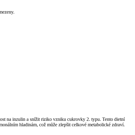
omezeny.
st na inzulin a snížit riziko vzniku cukrovky 2. typu. Tento dietní
monálním hladinám, což může zlepšit celkové metabolické zdraví.