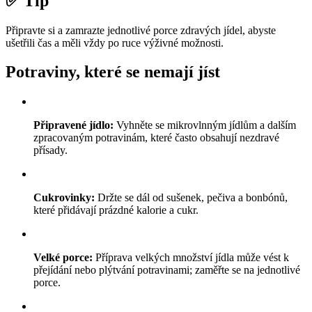
✅ Tip
Připravte si a zamrazte jednotlivé porce zdravých jídel, abyste
ušetřili čas a měli vždy po ruce výživné možnosti.
Potraviny, které se nemají jíst
Připravené jídlo:
Vyhněte se mikrovlnným jídlům a dalším
zpracovaným potravinám, které často obsahují nezdravé
přísady.
Cukrovinky:
Držte se dál od sušenek, pečiva a bonbónů,
které přidávají prázdné kalorie a cukr.
Velké porce:
Příprava velkých množství jídla může vést k
přejídání nebo plýtvání potravinami; zaměřte se na jednotlivé
porce.