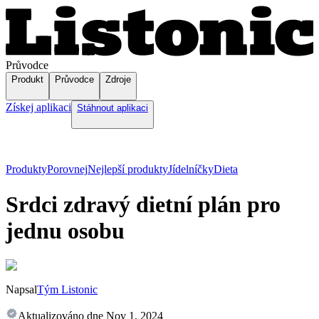
Průvodce
Produkt
Průvodce
Zdroje
Získej aplikaci
Stáhnout aplikaci
Produkty
Porovnej
Nejlepší produkty
Jídelníčky
Dieta
Srdci zdravý dietní plán pro
jednu osobu
Napsal
Tým Listonic
Aktualizováno dne
Nov 1, 2024