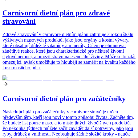
Carnivorní dietní plán pro zdravé
stravování
Zdravé stravování v carnivore dietním plánu zahrnuje širokou škálu
výživných masových produktů, jako jsou orgány a kostní vývary,
které obsahují důležité vitamíny a minerály. Cílem je eliminovat
zánětlivé reakce, které jsou charakteristické pro některé životní
stylové nemoci, a omezit stravu na esenciální živiny. Může se to zdát
omezující, avšak umožňuje to hlouběji se zaměřit na kvalitu každého
kusu masitého jídla.
Carnivorní dietní plán pro začátečníky
Následující plán pro začátečníky v carnivore stravě je určen
především těm, kteří jsou noví v tomto způsobu života. Začněte tím,
že budete jíst pouze maso, a to místo jiných živočišných produktů.
Po několika týdnech můžete začít zavádět další potraviny, jako jsou
ryby, drůbež a vnitřnosti. Neobsahuje žádné složité kroky - naučte