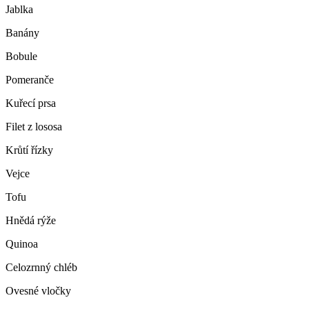
Jablka
Banány
Bobule
Pomeranče
Kuřecí prsa
Filet z lososa
Krůtí řízky
Vejce
Tofu
Hnědá rýže
Quinoa
Celozrnný chléb
Ovesné vločky