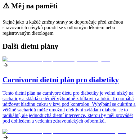
⚠️ Měj na paměti
Stejně jako u každé změny stravy se doporučuje před změnou
stravovacích návyků poradit se s odborným lékařem nebo
registrovaným dietologem.
Další dietní plány
Carnivorní dietní plán pro diabetiky
Tento dietní plán na carnivore dietu pro diabetiky je velmi nízký na
sacharidy a skládá se téměř výhradně z bílkovin a tuků. To pomáhá
udržovat hladinu cukru v krvi pod kontrolou. Vyhýbání se cukrům a
většině sacharidů může umožnit efektivní zvládání diabetu. Je to
radikální, ale jednoduchá dietní intervence, kterou by měl provádět
pod dohledem a vedením zdravotnických odborníků.