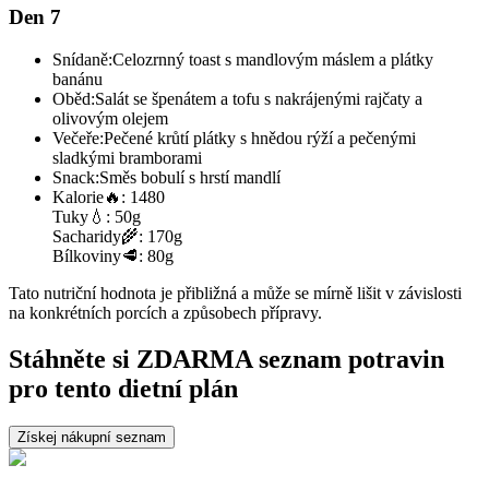
Den 7
Snídaně:
Celozrnný toast s mandlovým máslem a plátky
banánu
Oběd:
Salát se špenátem a tofu s nakrájenými rajčaty a
olivovým olejem
Večeře:
Pečené krůtí plátky s hnědou rýží a pečenými
sladkými bramborami
Snack:
Směs bobulí s hrstí mandlí
Kalorie
🔥:
1480
Tuky
💧:
50g
Sacharidy
🌾:
170g
Bílkoviny
🥩:
80g
Tato nutriční hodnota je přibližná a může se mírně lišit v závislosti
na konkrétních porcích a způsobech přípravy.
Stáhněte si ZDARMA seznam potravin
pro tento dietní plán
Získej nákupní seznam