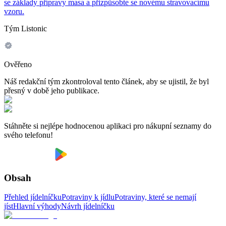
se základy přípravy masa a přizpůsobte se novému stravovacímu
vzoru.
Tým Listonic
Ověřeno
Náš redakční tým zkontroloval tento článek, aby se ujistil, že byl
přesný v době jeho publikace.
Stáhněte si nejlépe hodnocenou aplikaci pro nákupní seznamy do
svého telefonu!
Obsah
Přehled jídelníčku
Potraviny k jídlu
Potraviny, které se nemají
jíst
Hlavní výhody
Návrh jídelníčku