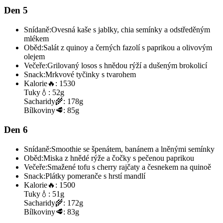
Den 5
Snídaně:
Ovesná kaše s jablky, chia semínky a odstředěným
mlékem
Oběd:
Salát z quinoy a černých fazolí s paprikou a olivovým
olejem
Večeře:
Grilovaný losos s hnědou rýží a dušeným brokolicí
Snack:
Mrkvové tyčinky s tvarohem
Kalorie
🔥:
1530
Tuky
💧:
52g
Sacharidy
🌾:
178g
Bílkoviny
🥩:
85g
Den 6
Snídaně:
Smoothie se špenátem, banánem a lněnými semínky
Oběd:
Miska z hnědé rýže a čočky s pečenou paprikou
Večeře:
Smažené tofu s cherry rajčaty a česnekem na quinoě
Snack:
Plátky pomeranče s hrstí mandlí
Kalorie
🔥:
1500
Tuky
💧:
51g
Sacharidy
🌾:
172g
Bílkoviny
🥩:
83g