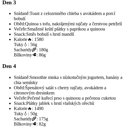
Den 3
Snídaně:
Toast z celozrnného chleba s avokádem a porcí
bobulí
Oběd:
Quinoa s tofu, nakrájenými rajčaty a čerstvou petrželí
Večeře:
Smažené krůtí plátky s paprikou a quinoou
Snack:
Směs bobulí s hrstí mandlí
Kalorie
🔥:
1580
Tuky
💧:
56g
Sacharidy
🌾:
180g
Bílkoviny
🥩:
86g
Den 4
Snídaně:
Smoothie miska s nízkotučným jogurtem, banány a
chia semínky
Oběd:
Špenátový salát s cherry rajčaty, avokádem a
citronovým dresinkem
Večeře:
Pečené kuřecí prso s quinoou a pečenou cuketou
Snack:
Plátky jablek s hrstí vlašských ořechů
Kalorie
🔥:
1490
Tuky
💧:
50g
Sacharidy
🌾:
175g
Bílkoviny
🥩:
82g