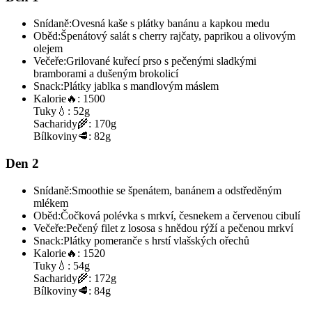
Snídaně:
Ovesná kaše s plátky banánu a kapkou medu
Oběd:
Špenátový salát s cherry rajčaty, paprikou a olivovým
olejem
Večeře:
Grilované kuřecí prso s pečenými sladkými
bramborami a dušeným brokolicí
Snack:
Plátky jablka s mandlovým máslem
Kalorie
🔥:
1500
Tuky
💧:
52g
Sacharidy
🌾:
170g
Bílkoviny
🥩:
82g
Den 2
Snídaně:
Smoothie se špenátem, banánem a odstředěným
mlékem
Oběd:
Čočková polévka s mrkví, česnekem a červenou cibulí
Večeře:
Pečený filet z lososa s hnědou rýží a pečenou mrkví
Snack:
Plátky pomeranče s hrstí vlašských ořechů
Kalorie
🔥:
1520
Tuky
💧:
54g
Sacharidy
🌾:
172g
Bílkoviny
🥩:
84g