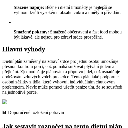
Slazené nápoje:
Běžné i dietní limonády je nejlepší se
vyhnout kvůli vysokému obsahu cukru a umělým přísadám.
Smažené pokrmy:
Smažené občerstvení a fast food mohou
být lákavé, ale nejsou pro zdraví srdce prospěšné.
Hlavní výhody
Dietní plán zaměřený na zdraví srdce pro jednu osobu umožňuje
přesnou kontrolu porcí, což pomáhá snižovat plýtvání jídlem a
přejídání. Zjednodušuje plánování a přípravu jídel, což usnadňuje
dodržování zdravých voleb pro srdce. Tento plán také podporuje
osobní zážitky z jídla, které vyhovují individuálním chuťovým
preferencím. Navíc může pomoci ušetřit peníze tím, že se soustředí
na jednotlivé porce.
📊 Doporučené rozložení potravin
Jak sestavit rozpočet na tento dietní plán