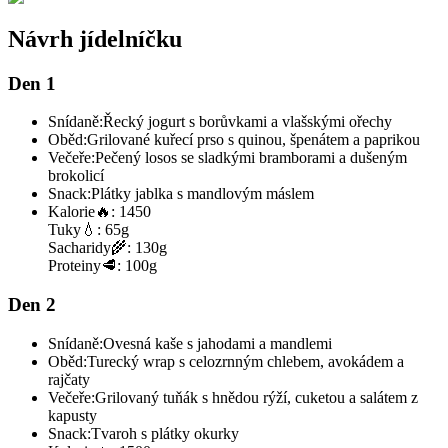
Návrh jídelníčku
Den 1
Snídaně:
Řecký jogurt s borůvkami a vlašskými ořechy
Oběd:
Grilované kuřecí prso s quinou, špenátem a paprikou
Večeře:
Pečený losos se sladkými bramborami a dušeným
brokolicí
Snack:
Plátky jablka s mandlovým máslem
Kalorie
🔥:
1450
Tuky
💧:
65g
Sacharidy
🌾:
130g
Proteiny
🥩:
100g
Den 2
Snídaně:
Ovesná kaše s jahodami a mandlemi
Oběd:
Turecký wrap s celozrnným chlebem, avokádem a
rajčaty
Večeře:
Grilovaný tuňák s hnědou rýží, cuketou a salátem z
kapusty
Snack:
Tvaroh s plátky okurky