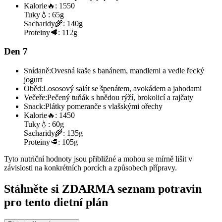
Kalorie
🔥:
1550
Tuky
💧:
65g
Sacharidy
🌾:
140g
Proteiny
🥩:
112g
Den 7
Snídaně:
Ovesná kaše s banánem, mandlemi a vedle řecký
jogurt
Oběd:
Lososový salát se špenátem, avokádem a jahodami
Večeře:
Pečený tuňák s hnědou rýží, brokolicí a rajčaty
Snack:
Plátky pomeranče s vlašskými ořechy
Kalorie
🔥:
1450
Tuky
💧:
60g
Sacharidy
🌾:
135g
Proteiny
🥩:
105g
Tyto nutriční hodnoty jsou přibližné a mohou se mírně lišit v
závislosti na konkrétních porcích a způsobech přípravy.
Stáhněte si ZDARMA seznam potravin
pro tento dietní plán