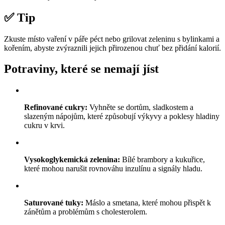
✅ Tip
Zkuste místo vaření v páře péct nebo grilovat zeleninu s bylinkami a
kořením, abyste zvýraznili jejich přirozenou chuť bez přidání kalorií.
Potraviny, které se nemají jíst
Refinované cukry:
Vyhněte se dortům, sladkostem a
slazeným nápojům, které způsobují výkyvy a poklesy hladiny
cukru v krvi.
Vysokoglykemická zelenina:
Bílé brambory a kukuřice,
které mohou narušit rovnováhu inzulínu a signály hladu.
Saturované tuky:
Máslo a smetana, které mohou přispět k
zánětům a problémům s cholesterolem.