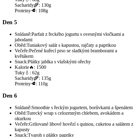
Sacharidy
🌾:
130g
Proteiny
🥩:
108g
Den 5
Snídaně:
Parfait z řeckého jogurtu s ovesnými vločkami a
jahodami
Oběd:
Tuniakový salát s kapustou, rajčaty a paprikou
Večeře:
Pečené kuřecí prso se sladkými bramborami a
květákem
Snack:
Plátky jablka s vlašskými ořechy
Kalorie
🔥:
1500
Tuky
💧:
62g
Sacharidy
🌾:
135g
Proteiny
🥩:
110g
Den 6
Snídaně:
Smoothie s řeckým jogurtem, borůvkami a špenátem
Oběd:
Turecký wrap s celozrnným chlebem, avokádem a
okurkou
Večeře:
Grilované libové hovězí s quinou, cuketou a salátem z
kapusty
Snack:
Tvaroh s plátky papriky