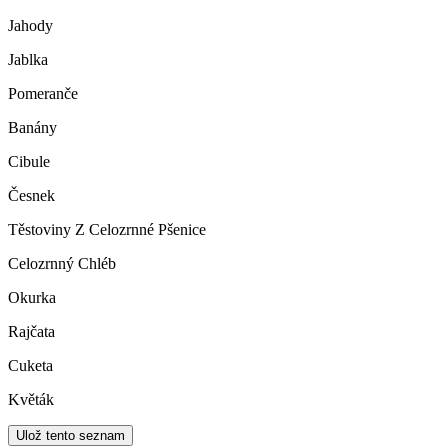
Jahody
Jablka
Pomeranče
Banány
Cibule
Česnek
Těstoviny Z Celozrnné Pšenice
Celozrnný Chléb
Okurka
Rajčata
Cuketa
Květák
Ulož tento seznam