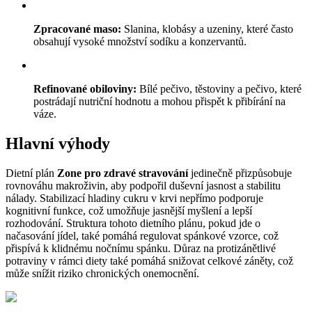
Zpracované maso:
Slanina, klobásy a uzeniny, které často
obsahují vysoké množství sodíku a konzervantů.
Refinované obiloviny:
Bílé pečivo, těstoviny a pečivo, které
postrádají nutriční hodnotu a mohou přispět k přibírání na
váze.
Hlavní výhody
Dietní plán
Zone pro zdravé stravování
jedinečně přizpůsobuje
rovnováhu makroživin, aby podpořil duševní jasnost a stabilitu
nálady. Stabilizací hladiny cukru v krvi nepřímo podporuje
kognitivní funkce, což umožňuje jasnější myšlení a lepší
rozhodování. Struktura tohoto dietního plánu, pokud jde o
načasování jídel, také pomáhá regulovat spánkové vzorce, což
přispívá k klidnému nočnímu spánku. Důraz na protizánětlivé
potraviny v rámci diety také pomáhá snižovat celkové záněty, což
může snížit riziko chronických onemocnění.