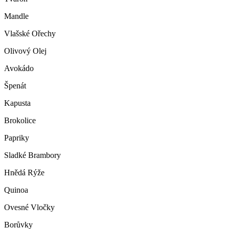
Mandle
Vlašské Ořechy
Olivový Olej
Avokádo
Špenát
Kapusta
Brokolice
Papriky
Sladké Brambory
Hnědá Rýže
Quinoa
Ovesné Vločky
Borůvky