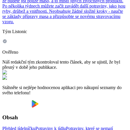
že budete jíst pouze maso, a to místo jiných živočišných produktů.
Po několika týdnech můžete začít zavádět další potraviny, jako jsou
ryby, drůbež a vnitřnosti. Neobsahuje žádné složité kroky - naučte
se základy přípravy masa a přizpůsobte se novému stravovacímu
vzoru.
Tým Listonic
Ověřeno
Náš redakční tým zkontroloval tento článek, aby se ujistil, že byl
přesný v době jeho publikace.
Stáhněte si nejlépe hodnocenou aplikaci pro nákupní seznamy do
svého telefonu!
Obsah
Přehled jídelníčku
Potraviny k jídlu
Potraviny, které se nemají