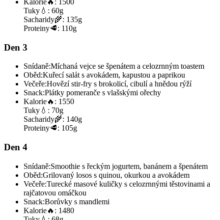
Kalorie
🔥:
1500
Tuky
💧:
60g
Sacharidy
🌾:
135g
Proteiny
🥩:
110g
Den 3
Snídaně:
Míchaná vejce se špenátem a celozrnným toastem
Oběd:
Kuřecí salát s avokádem, kapustou a paprikou
Večeře:
Hovězí stir-fry s brokolicí, cibulí a hnědou rýží
Snack:
Plátky pomeranče s vlašskými ořechy
Kalorie
🔥:
1550
Tuky
💧:
70g
Sacharidy
🌾:
140g
Proteiny
🥩:
105g
Den 4
Snídaně:
Smoothie s řeckým jogurtem, banánem a špenátem
Oběd:
Grilovaný losos s quinou, okurkou a avokádem
Večeře:
Turecké masové kuličky s celozrnnými těstovinami a
rajčatovou omáčkou
Snack:
Borůvky s mandlemi
Kalorie
🔥:
1480
Tuky
💧:
68g