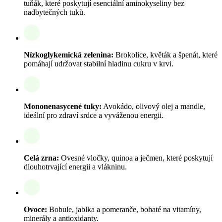
tuňák, které poskytují esenciální aminokyseliny bez
nadbytečných tuků.
Nízkoglykemická zelenina:
Brokolice, květák a špenát, které
pomáhají udržovat stabilní hladinu cukru v krvi.
Mononenasycené tuky:
Avokádo, olivový olej a mandle,
ideální pro zdraví srdce a vyváženou energii.
Celá zrna:
Ovesné vločky, quinoa a ječmen, které poskytují
dlouhotrvající energii a vlákninu.
Ovoce:
Bobule, jablka a pomeranče, bohaté na vitamíny,
minerály a antioxidanty.