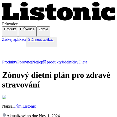
Průvodce
Produkt
Průvodce
Zdroje
Získej aplikaci
Stáhnout aplikaci
Produkty
Porovnej
Nejlepší produkty
Jídelníčky
Dieta
Zónový dietní plán pro zdravé
stravování
Napsal
Tým Listonic
Aktualizováno dne
Nov 1, 2024