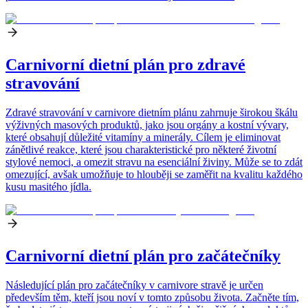
Carnivorní dietní plán pro zdravé
stravování
Zdravé stravování v carnivore dietním plánu zahrnuje širokou škálu
výživných masových produktů, jako jsou orgány a kostní vývary,
které obsahují důležité vitamíny a minerály. Cílem je eliminovat
zánětlivé reakce, které jsou charakteristické pro některé životní
stylové nemoci, a omezit stravu na esenciální živiny. Může se to zdát
omezující, avšak umožňuje to hlouběji se zaměřit na kvalitu každého
kusu masitého jídla.
Carnivorní dietní plán pro začátečníky
Následující plán pro začátečníky v carnivore stravě je určen
především těm, kteří jsou noví v tomto způsobu života. Začněte tím,