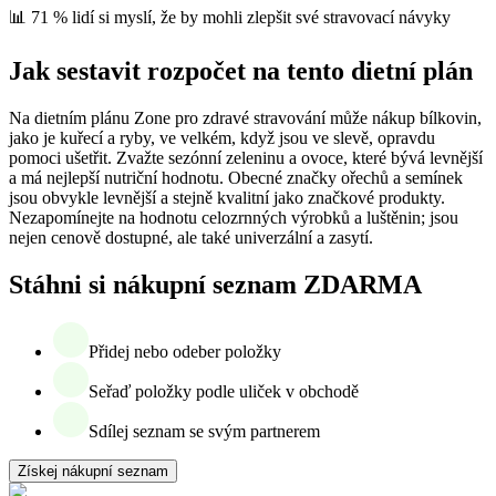
📊 71 % lidí si myslí, že by mohli zlepšit své stravovací návyky
Jak sestavit rozpočet na tento dietní plán
Na dietním plánu Zone pro zdravé stravování může nákup bílkovin,
jako je kuřecí a ryby, ve velkém, když jsou ve slevě, opravdu
pomoci ušetřit. Zvažte sezónní zeleninu a ovoce, které bývá levnější
a má nejlepší nutriční hodnotu. Obecné značky ořechů a semínek
jsou obvykle levnější a stejně kvalitní jako značkové produkty.
Nezapomínejte na hodnotu celozrnných výrobků a luštěnin; jsou
nejen cenově dostupné, ale také univerzální a zasytí.
Stáhni si nákupní seznam ZDARMA
Přidej nebo odeber položky
Seřaď položky podle uliček v obchodě
Sdílej seznam se svým partnerem
Získej nákupní seznam