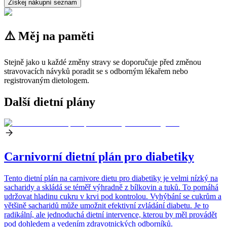
Získej nákupní seznam
⚠️ Měj na paměti
Stejně jako u každé změny stravy se doporučuje před změnou
stravovacích návyků poradit se s odborným lékařem nebo
registrovaným dietologem.
Další dietní plány
Carnivorní dietní plán pro diabetiky
Tento dietní plán na carnivore dietu pro diabetiky je velmi nízký na
sacharidy a skládá se téměř výhradně z bílkovin a tuků. To pomáhá
udržovat hladinu cukru v krvi pod kontrolou. Vyhýbání se cukrům a
většině sacharidů může umožnit efektivní zvládání diabetu. Je to
radikální, ale jednoduchá dietní intervence, kterou by měl provádět
pod dohledem a vedením zdravotnických odborníků.