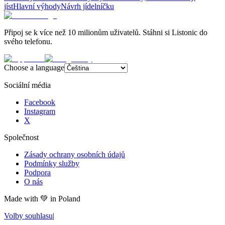
jíst
Hlavní výhody
Návrh jídelníčku
Připoj se k více než 10 milionům uživatelů. Stáhni si Listonic do
svého telefonu.
Choose a language
Sociální média
Facebook
Instagram
X
Společnost
Zásady ochrany osobních údajů
Podmínky služby
Podpora
O nás
Made with
💚
in Poland
Volby souhlasu
|