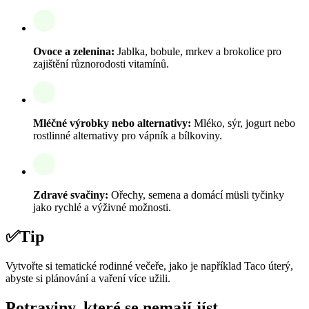
Ovoce a zelenina:
Jablka, bobule, mrkev a brokolice pro
zajištění různorodosti vitamínů.
Mléčné výrobky nebo alternativy:
Mléko, sýr, jogurt nebo
rostlinné alternativy pro vápník a bílkoviny.
Zdravé svačiny:
Ořechy, semena a domácí müsli tyčinky
jako rychlé a výživné možnosti.
✅
Tip
Vytvořte si tematické rodinné večeře, jako je například Taco úterý,
abyste si plánování a vaření více užili.
Potraviny, které se nemají jíst