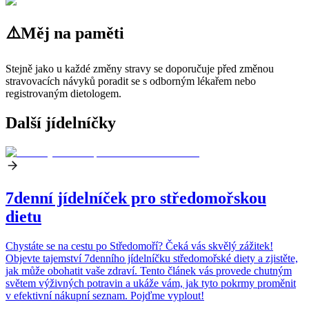
⚠️
Měj na paměti
Stejně jako u každé změny stravy se doporučuje před změnou
stravovacích návyků poradit se s odborným lékařem nebo
registrovaným dietologem.
Další jídelníčky
7denní jídelníček pro středomořskou
dietu
Chystáte se na cestu po Středomoří? Čeká vás skvělý zážitek!
Objevte tajemství 7denního jídelníčku středomořské diety a zjistěte,
jak může obohatit vaše zdraví. Tento článek vás provede chutným
světem výživných potravin a ukáže vám, jak tyto pokrmy proměnit
v efektivní nákupní seznam. Pojďme vyplout!