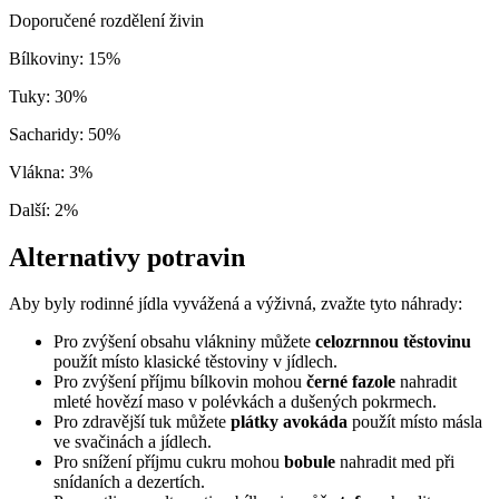
Doporučené rozdělení živin
Bílkoviny
:
15
%
Tuky
:
30
%
Sacharidy
:
50
%
Vlákna
:
3
%
Další
:
2
%
Alternativy potravin
Aby byly rodinné jídla vyvážená a výživná, zvažte tyto náhrady:
Pro zvýšení obsahu vlákniny můžete
celozrnnou těstovinu
použít místo klasické těstoviny v jídlech.
Pro zvýšení příjmu bílkovin mohou
černé fazole
nahradit
mleté hovězí maso v polévkách a dušených pokrmech.
Pro zdravější tuk můžete
plátky avokáda
použít místo másla
ve svačinách a jídlech.
Pro snížení příjmu cukru mohou
bobule
nahradit med při
snídaních a dezertích.