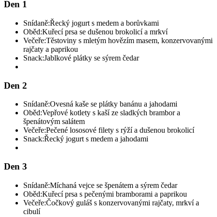
Den 1
Snídaně:
Řecký jogurt s medem a borůvkami
Oběd:
Kuřecí prsa se dušenou brokolicí a mrkví
Večeře:
Těstoviny s mletým hovězím masem, konzervovanými
rajčaty a paprikou
Snack:
Jablkové plátky se sýrem čedar
Den 2
Snídaně:
Ovesná kaše se plátky banánu a jahodami
Oběd:
Vepřové kotlety s kaší ze sladkých brambor a
špenátovým salátem
Večeře:
Pečené lososové filety s rýží a dušenou brokolicí
Snack:
Řecký jogurt s medem a jahodami
Den 3
Snídaně:
Míchaná vejce se špenátem a sýrem čedar
Oběd:
Kuřecí prsa s pečenými bramborami a paprikou
Večeře:
Čočkový guláš s konzervovanými rajčaty, mrkví a
cibulí