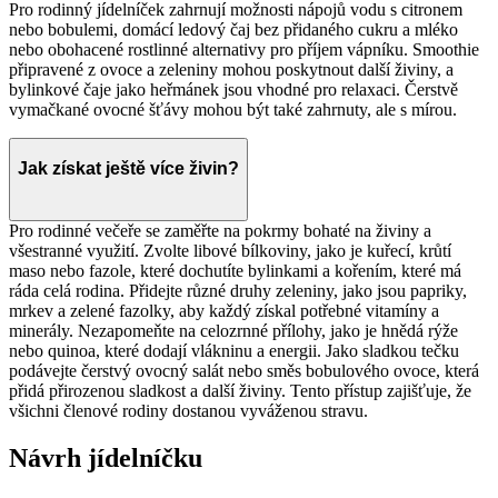
Pro rodinný jídelníček zahrnují možnosti nápojů vodu s citronem
nebo bobulemi, domácí ledový čaj bez přidaného cukru a mléko
nebo obohacené rostlinné alternativy pro příjem vápníku. Smoothie
připravené z ovoce a zeleniny mohou poskytnout další živiny, a
bylinkové čaje jako heřmánek jsou vhodné pro relaxaci. Čerstvě
vymačkané ovocné šťávy mohou být také zahrnuty, ale s mírou.
Jak získat ještě více živin?
Pro rodinné večeře se zaměřte na pokrmy bohaté na živiny a
všestranné využití. Zvolte libové bílkoviny, jako je kuřecí, krůtí
maso nebo fazole, které dochutíte bylinkami a kořením, které má
ráda celá rodina. Přidejte různé druhy zeleniny, jako jsou papriky,
mrkev a zelené fazolky, aby každý získal potřebné vitamíny a
minerály. Nezapomeňte na celozrnné přílohy, jako je hnědá rýže
nebo quinoa, které dodají vlákninu a energii. Jako sladkou tečku
podávejte čerstvý ovocný salát nebo směs bobulového ovoce, která
přidá přirozenou sladkost a další živiny. Tento přístup zajišťuje, že
všichni členové rodiny dostanou vyváženou stravu.
Návrh jídelníčku