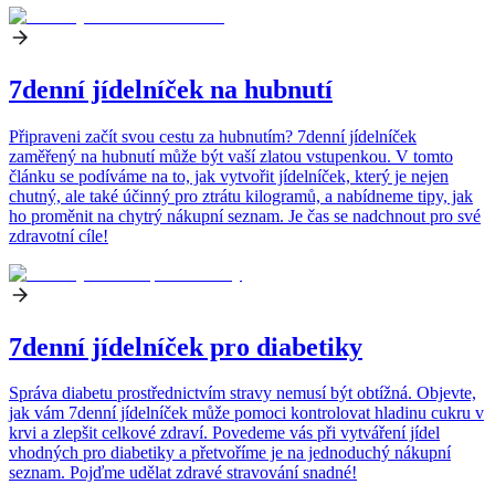
7denní jídelníček na hubnutí
Připraveni začít svou cestu za hubnutím? 7denní jídelníček
zaměřený na hubnutí může být vaší zlatou vstupenkou. V tomto
článku se podíváme na to, jak vytvořit jídelníček, který je nejen
chutný, ale také účinný pro ztrátu kilogramů, a nabídneme tipy, jak
ho proměnit na chytrý nákupní seznam. Je čas se nadchnout pro své
zdravotní cíle!
7denní jídelníček pro diabetiky
Správa diabetu prostřednictvím stravy nemusí být obtížná. Objevte,
jak vám 7denní jídelníček může pomoci kontrolovat hladinu cukru v
krvi a zlepšit celkové zdraví. Povedeme vás při vytváření jídel
vhodných pro diabetiky a přetvoříme je na jednoduchý nákupní
seznam. Pojďme udělat zdravé stravování snadné!