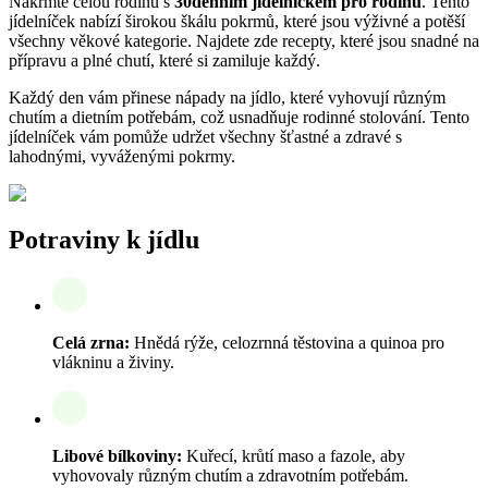
Nakrmte celou rodinu s
30denním jídelníčkem pro rodinu
. Tento
jídelníček nabízí širokou škálu pokrmů, které jsou výživné a potěší
všechny věkové kategorie. Najdete zde recepty, které jsou snadné na
přípravu a plné chutí, které si zamiluje každý.
Každý den vám přinese nápady na jídlo, které vyhovují různým
chutím a dietním potřebám, což usnadňuje rodinné stolování. Tento
jídelníček vám pomůže udržet všechny šťastné a zdravé s
lahodnými, vyváženými pokrmy.
Potraviny k jídlu
Celá zrna:
Hnědá rýže, celozrnná těstovina a quinoa pro
vlákninu a živiny.
Libové bílkoviny:
Kuřecí, krůtí maso a fazole, aby
vyhovovaly různým chutím a zdravotním potřebám.