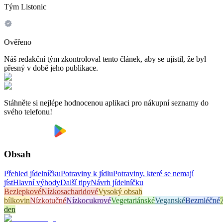
Tým Listonic
Ověřeno
Náš redakční tým zkontroloval tento článek, aby se ujistil, že byl
přesný v době jeho publikace.
Stáhněte si nejlépe hodnocenou aplikaci pro nákupní seznamy do
svého telefonu!
Obsah
Přehled jídelníčku
Potraviny k jídlu
Potraviny, které se nemají
jíst
Hlavní výhody
Další tipy
Návrh jídelníčku
Bezlepkové
Nízkosacharidové
Vysoký obsah
bílkovin
Nízkotučné
Nízkocukrové
Vegetariánské
Veganské
Bezmléčné
den