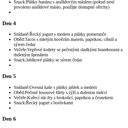
Snack:
Plátky banánu s arašídovým máslem (pokud není
povoleno arašídové máslo, použijte dostupné ořechy)
Den 4
Snídaně:
Řecký jogurt s medem a plátky pomeranče
Oběd:
Tacos s mletým hovězím masem, paprikou, cibulí a
sýrem čedar
Večeře:
Vepřové kotlety se pečenými sladkými bramborami a
dušeným špenátem
Snack:
Jablkové plátky se sýrem čedar
Den 5
Snídaně:
Ovesná kaše s plátky jablek a medem
Oběd:
Pečené lososové filety s rýží a dušenou mrkví
Večeře:
Kuřecí stir-fry s brokolicí, paprikou a česnekem
Snack:
Řecký jogurt s borůvkami
Den 6