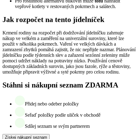
Pro rostlinnou alternativu bílkovin může
tofu
nahradit
vepřové kotlety v restovaných pokrmech a salátech.
Jak rozpočet na tento jídelníček
Krmení rodiny na rozpočet při dodržování jídelníčku zahrnuje
nákup ve velkém a zaměření na univerzální suroviny, které lze
použít v několika pokrmech. Vaření ve velkých dávkách a
zamrazení zbytků pomáhá zajistit, že nic nepřijde nazmar. Plánování
jídelníčku podle týdenních slev a zařazení sezónní zeleniny může
pomoci udržet náklady na potraviny nízko. Používání cenově
dostupných základních surovin, jako jsou fazole, rýže a těstoviny,
umožňuje připravit výživné a syté pokrmy pro celou rodinu.
Stáhni si nákupní seznam ZDARMA
Přidej nebo odeber položky
Seřaď položky podle uliček v obchodě
Sdílej seznam se svým partnerem
Získej nákupní seznam