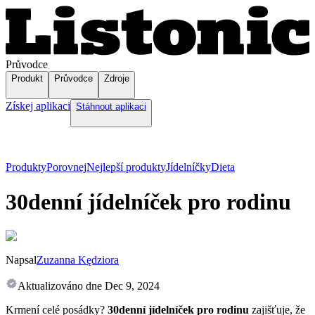
Průvodce
Produkt
Průvodce
Zdroje
Získej aplikaci
Stáhnout aplikaci
Produkty
Porovnej
Nejlepší produkty
Jídelníčky
Dieta
30denní jídelníček pro rodinu
Napsal
Zuzanna Kędziora
Aktualizováno dne
Dec 9, 2024
Krmení celé posádky?
30denní jídelníček pro rodinu
zajišťuje, že