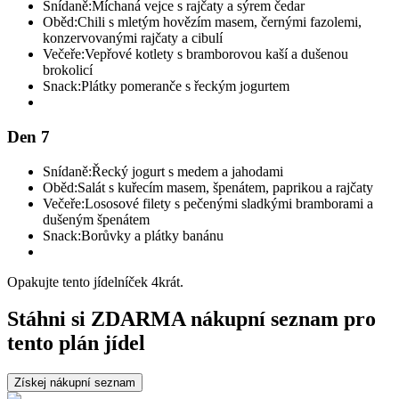
Snídaně:
Míchaná vejce s rajčaty a sýrem čedar
Oběd:
Chili s mletým hovězím masem, černými fazolemi,
konzervovanými rajčaty a cibulí
Večeře:
Vepřové kotlety s bramborovou kaší a dušenou
brokolicí
Snack:
Plátky pomeranče s řeckým jogurtem
Den 7
Snídaně:
Řecký jogurt s medem a jahodami
Oběd:
Salát s kuřecím masem, špenátem, paprikou a rajčaty
Večeře:
Lososové filety s pečenými sladkými bramborami a
dušeným špenátem
Snack:
Borůvky a plátky banánu
Opakujte tento jídelníček 4krát.
Stáhni si ZDARMA nákupní seznam pro
tento plán jídel
Získej nákupní seznam