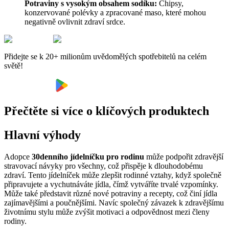
Potraviny s vysokým obsahem sodíku:
Chipsy,
konzervované polévky a zpracované maso, které mohou
negativně ovlivnit zdraví srdce.
Přidejte se k 20+ milionům uvědomělých spotřebitelů na celém
světě!
Přečtěte si více o klíčových produktech
Hlavní výhody
Adopce
30denního jídelníčku pro rodinu
může podpořit zdravější
stravovací návyky pro všechny, což přispěje k dlouhodobému
zdraví. Tento jídelníček může zlepšit rodinné vztahy, když společně
připravujete a vychutnáváte jídla, čímž vytváříte trvalé vzpomínky.
Může také představit různé nové potraviny a recepty, což činí jídla
zajímavějšími a poučnějšími. Navíc společný závazek k zdravějšímu
životnímu stylu může zvýšit motivaci a odpovědnost mezi členy
rodiny.