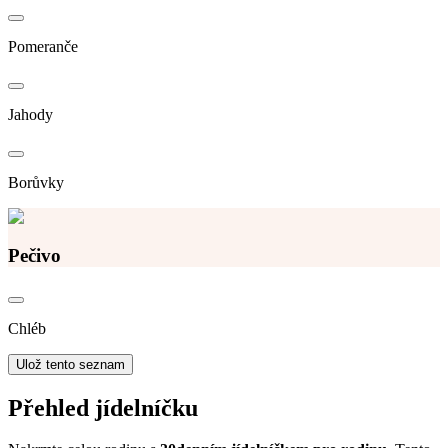
Pomeranče
Jahody
Borůvky
Pečivo
Chléb
Ulož tento seznam
Přehled jídelníčku