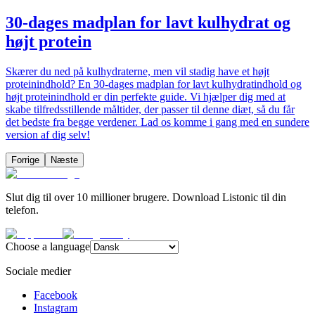
30-dages madplan for lavt kulhydrat og
højt protein
Skærer du ned på kulhydraterne, men vil stadig have et højt
proteinindhold? En 30-dages madplan for lavt kulhydratindhold og
højt proteinindhold er din perfekte guide. Vi hjælper dig med at
skabe tilfredsstillende måltider, der passer til denne diæt, så du får
det bedste fra begge verdener. Lad os komme i gang med en sundere
version af dig selv!
Forrige
Næste
Slut dig til over 10 millioner brugere. Download Listonic til din
telefon.
Choose a language
Sociale medier
Facebook
Instagram