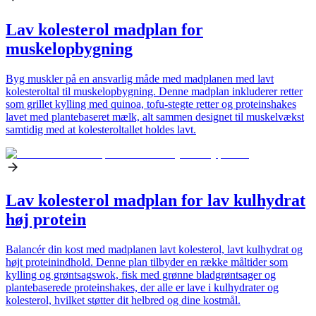
Lav kolesterol madplan for
muskelopbygning
Byg muskler på en ansvarlig måde med madplanen med lavt
kolesteroltal til muskelopbygning. Denne madplan inkluderer retter
som grillet kylling med quinoa, tofu-stegte retter og proteinshakes
lavet med plantebaseret mælk, alt sammen designet til muskelvækst
samtidig med at kolesteroltallet holdes lavt.
Lav kolesterol madplan for lav kulhydrat
høj protein
Balancér din kost med madplanen lavt kolesterol, lavt kulhydrat og
højt proteinindhold. Denne plan tilbyder en række måltider som
kylling og grøntsagswok, fisk med grønne bladgrøntsager og
plantebaserede proteinshakes, der alle er lave i kulhydrater og
kolesterol, hvilket støtter dit helbred og dine kostmål.