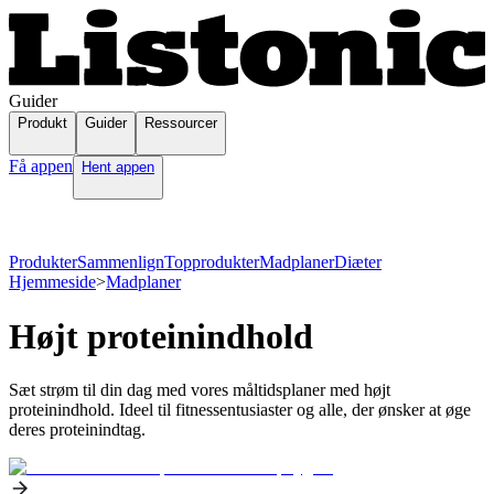
Guider
Produkt
Guider
Ressourcer
Få appen
Hent appen
Produkter
Sammenlign
Topprodukter
Madplaner
Diæter
Hjemmeside
>
Madplaner
Højt proteinindhold
Sæt strøm til din dag med vores måltidsplaner med højt
proteinindhold. Ideel til fitnessentusiaster og alle, der ønsker at øge
deres proteinindtag.