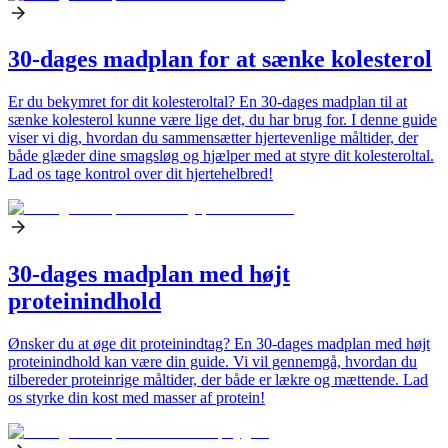
30-dages madplan for at sænke kolesterol
Er du bekymret for dit kolesteroltal? En 30-dages madplan til at
sænke kolesterol kunne være lige det, du har brug for. I denne guide
viser vi dig, hvordan du sammensætter hjertevenlige måltider, der
både glæder dine smagsløg og hjælper med at styre dit kolesteroltal.
Lad os tage kontrol over dit hjertehelbred!
30-dages madplan med højt
proteinindhold
Ønsker du at øge dit proteinindtag? En 30-dages madplan med højt
proteinindhold kan være din guide. Vi vil gennemgå, hvordan du
tilbereder proteinrige måltider, der både er lækre og mættende. Lad
os styrke din kost med masser af protein!