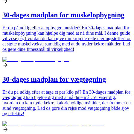
30-dages madplan for muskelopbygning
Er du på udkig efter at opbygge muskler? En 30-dages madplan for
muskelopbygning kan hjælpe dig med at nå dine mål. I denne guide
vil vi se på, hvordan du kan give din krop de rette næringsstoffer for
at støtte muskelvækst, samtidig med at du nyder lækre måltider. Lad
os gøre dine fitnessmål til virkelighed!
30-dages madplan for vægtøgning
Er du på udkig efter at tage et par kilo på? En 30-dages madplan for
vægtøgning kan hjælpe dig med at nå dine mål. Vi viser dig,
hvordan du kan nyde lækre, kalorieholdige måltider, der fremmer en
sund vægtøgning. Lad os gøre din rejse mod vægtøgning både sjov
og effektiv!