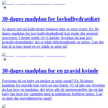
30-dages madplan for lavkulhydratdiæt
At skære ned på kulhydrater behøver ikke at være svært. En 30-
dages madplan for lavt kulhydratindhold kan guide dig gennem
processen. I denne guide vil vi dække, hvordan du kan lave
lavkulhydratmåltider, der er både tilfredsstillende og lækre. Gør dig
klar til at tage imod en ny måde at spise på!
30-dages madplan for en gravid kvinde
Forventer du en baby og ønsker at spise sundt? En 30-dages
madplan for gravide kan være en stor hjælp. Vi vil tale om, hvordan
du kan lave en madplan, der giver alle de næringsstoffer, du og din
baby har brug for, samtidig med at måltiderne forbliver lækre. Lad
os gøre din graviditetsrejse sund!