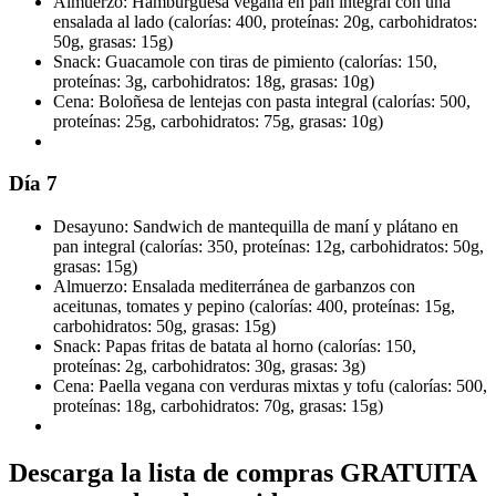
Almuerzo: Hamburguesa vegana en pan integral con una
ensalada al lado (calorías: 400, proteínas: 20g, carbohidratos:
50g, grasas: 15g)
Snack: Guacamole con tiras de pimiento (calorías: 150,
proteínas: 3g, carbohidratos: 18g, grasas: 10g)
Cena: Boloñesa de lentejas con pasta integral (calorías: 500,
proteínas: 25g, carbohidratos: 75g, grasas: 10g)
Día 7
Desayuno: Sandwich de mantequilla de maní y plátano en
pan integral (calorías: 350, proteínas: 12g, carbohidratos: 50g,
grasas: 15g)
Almuerzo: Ensalada mediterránea de garbanzos con
aceitunas, tomates y pepino (calorías: 400, proteínas: 15g,
carbohidratos: 50g, grasas: 15g)
Snack: Papas fritas de batata al horno (calorías: 150,
proteínas: 2g, carbohidratos: 30g, grasas: 3g)
Cena: Paella vegana con verduras mixtas y tofu (calorías: 500,
proteínas: 18g, carbohidratos: 70g, grasas: 15g)
Descarga la lista de compras GRATUITA