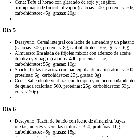
Cena: Tofu al horno con glaseado de soja y jengibre,
acompañado de brócoli al vapor (calorías: 500, proteínas: 20g,
carbohidratos: 45g, grasas: 20g)
Día 5
Desayuno: Cereal integral con leche de almendra y un plátano
(calorías: 300, proteínas: 8g, carbohidratos: 50g, grasas: 6g)
Almuerzo: Ensalada de frijoles mixtos con aderezo de aceite
de oliva y vinagre (calorías: 400, proteínas: 15g,
carbohidratos: 55g, grasas: 10g)
Snack: Tortas de arroz con mantequilla de maní (calorías: 200,
proteínas: 6g, carbohidratos: 25g, grasas: 8g)
Cena: Salteado de verduras con tempeh y un acompañamiento
de quinoa (calorías: 500, proteínas: 25g, carbohidratos: 50g,
grasas: 20g)
Día 6
Desayuno: Tazón de batido con leche de almendra, bayas
mixtas, nueces y semillas (calorías: 350, proteínas: 10g,
carbohidratos: 45g, grasas: 15g)