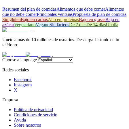
Resumen del plan de comidas
Alimentos que debe comer
Alimentos
que no debe comer
Principales ventajas
Propuesta de plan de comidas
Sin gluten
Bajo en carbos
Alto en proteínas
Bajo en grasas
Bajo en
azúcar
Vegetariano
Vegano
Sin lácteos
De 7 días
De 14 días
Un día
Únete a más de 10 millones de usuarios. Descarga Listonic en tu
teléfono.
Choose a language
Redes sociales
Facebook
Instagram
X
Empresa
Política de privacidad
Condiciones de servicio
Ayuda
Sobre nosotros