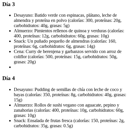
Día 3
Desayuno: Batido verde con espinacas, plátano, leche de
almendra y proteína en polvo (calorías: 300, proteínas: 20g,
carbohidratos: 40g, grasas: 5g)
Almuerzo: Pimientos rellenos de quinoa y verduras (calorías:
400, proteínas: 12g, carbohidratos: 60g, grasas: 10g)
Snack: Un puñado pequeño de almendras (calorías: 160,
proteínas: 6g, carbohidratos: 6g, grasas: 14g)
Cena: Curry de berenjena y garbanzos servido con arroz de
coliflor (calorías: 500, proteínas: 15g, carbohidratos: 50g,
grasas: 20g)
Día 4
Desayuno: Pudding de semillas de chía con leche de coco y
bayas (calorías: 350, proteínas: 8g, carbohidratos: 40g, grasas:
15g)
Almuerzo: Rollos de sushi vegano con aguacate, pepino y
zanahorias (calorías: 400, proteínas: 10g, carbohidratos: 60g,
grasas: 10g)
Snack: Ensalada de frutas fresca (calorías: 150, proteínas: 2g,
carbohidratos: 35g, grasas: 0.5g)