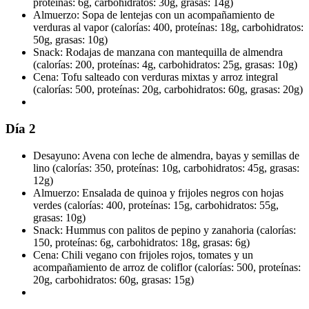
proteínas: 6g, carbohidratos: 30g, grasas: 14g)
Almuerzo: Sopa de lentejas con un acompañamiento de
verduras al vapor (calorías: 400, proteínas: 18g, carbohidratos:
50g, grasas: 10g)
Snack: Rodajas de manzana con mantequilla de almendra
(calorías: 200, proteínas: 4g, carbohidratos: 25g, grasas: 10g)
Cena: Tofu salteado con verduras mixtas y arroz integral
(calorías: 500, proteínas: 20g, carbohidratos: 60g, grasas: 20g)
Día 2
Desayuno: Avena con leche de almendra, bayas y semillas de
lino (calorías: 350, proteínas: 10g, carbohidratos: 45g, grasas:
12g)
Almuerzo: Ensalada de quinoa y frijoles negros con hojas
verdes (calorías: 400, proteínas: 15g, carbohidratos: 55g,
grasas: 10g)
Snack: Hummus con palitos de pepino y zanahoria (calorías:
150, proteínas: 6g, carbohidratos: 18g, grasas: 6g)
Cena: Chili vegano con frijoles rojos, tomates y un
acompañamiento de arroz de coliflor (calorías: 500, proteínas:
20g, carbohidratos: 60g, grasas: 15g)