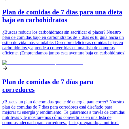
Plan de comidas de 7 días para una dieta
baja en carbohidratos
¿Buscas reducir los carbohidratos sin sacrificar el placer? Nuestro
plan de comidas bajo en carbohidratos de 7 días es tu guía hacia un
estilo de vida más saludable. Descubre deliciosas comidas bajas en
carbohidratos y aprende a convertirlas en una lista de compras
eficiente. ¡Emprendamos juntos esta aventura baja en carbohidratos!
Plan de comidas de 7 días para
corredores
¿Buscas un plan de comidas que te dé energía para correr? Nuestro
plan de comidas de 7 días para corredores está diseñado para
mejorar tu energía y rendimiento. Te guiaremos a través de comidas
nutritivas y te mostraremos cómo convertirlas en una lista de
compras adecuada para corredores. ¡Listo, preparado, a nutrirse!