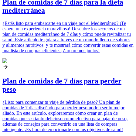
Plan de comidas de 7 días para la dieta
mediterránea
¿Estás listo para embarcarte en un viaje por el Mediterráneo? ¡Te
espera una experiencia maravillosa! Descubre los secretos de un
plan de comidas mediterráneo de 7 días y cómo puede revitalizar tu
salud. Este artículo te guiará a través de un mundo lleno de sabores
y alimentos nutritivos, y te mostrará cómo convertir estas comidas en
una lista de compras eficiente. ¡Zarparemos juntos!
Plan de comidas de 7 días para perder
peso
¿Listo para comenzar tu viaje de pérdida de peso? Un plan de
comidas de 7 días diseñado para perder peso podría ser tu mejor
aliado. En este artículo, exploraremos cómo crear un plan de
comidas que sea tanto delicioso como efectivo para bajar de peso,
además de consejos para convertirlo en una lista de compras
inteligente. ¡Es hora de emocionarte con tus objetivos de salud!