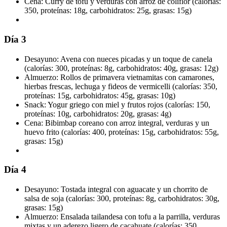
Cena: Curry de tofu y verduras con arroz de coliflor (calorías:
350, proteínas: 18g, carbohidratos: 25g, grasas: 15g)
Día 3
Desayuno: Avena con nueces picadas y un toque de canela
(calorías: 300, proteínas: 8g, carbohidratos: 40g, grasas: 12g)
Almuerzo: Rollos de primavera vietnamitas con camarones,
hierbas frescas, lechuga y fideos de vermicelli (calorías: 350,
proteínas: 15g, carbohidratos: 45g, grasas: 10g)
Snack: Yogur griego con miel y frutos rojos (calorías: 150,
proteínas: 10g, carbohidratos: 20g, grasas: 4g)
Cena: Bibimbap coreano con arroz integral, verduras y un
huevo frito (calorías: 400, proteínas: 15g, carbohidratos: 55g,
grasas: 15g)
Día 4
Desayuno: Tostada integral con aguacate y un chorrito de
salsa de soja (calorías: 300, proteínas: 8g, carbohidratos: 30g,
grasas: 15g)
Almuerzo: Ensalada tailandesa con tofu a la parrilla, verduras
mixtas y un aderezo ligero de cacahuate (calorías: 350,