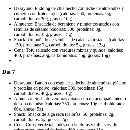
Desayuno: Pudding de chía hecho con leche de almendras y
cubierto con frutos rojos (calorías: 250, proteínas: 6g,
carbohidratos: 30g, grasas: 10g)
Almuerzo: Ensalada de berenjena y pimientos asados con
semillas de sésamo (calorías: 300, proteínas: 8g,
carbohidratos: 35g, grasas: 15g)
Snack: Un puñado de semillas de calabaza tostadas (calorías:
150, proteínas: 7g, carbohidratos: 5g, grasas: 13g)
Cena: Tofu salteado con verduras mixtas y quinoa (calorías:
400, proteínas: 20g, carbohidratos: 45g, grasas: 15g)
Día 7
Desayuno: Batido con espinacas, leche de almendras, plátano
y proteína en polvo (calorías: 300, proteínas: 15g,
carbohidratos: 40g, grasas: 10g)
Almuerzo: Sushi de verduras mixtas con un acompañamiento
de sopa de miso (calorías: 350, proteínas: 10g, carbohidratos:
60g, grasas: 5g)
Snack: Snacks de alga seca (calorías: 50, proteínas: 2g,
carbohidratos: 5g, grasas: 2g)
Cena: Curry verde tailandés con verduras y tofu, servido
sobre arroz integral (calorías: 400, proteínas: 15g,