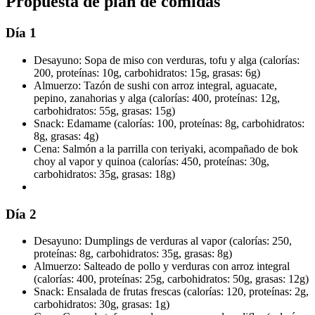
Propuesta de plan de comidas
Día 1
Desayuno: Sopa de miso con verduras, tofu y alga (calorías:
200, proteínas: 10g, carbohidratos: 15g, grasas: 6g)
Almuerzo: Tazón de sushi con arroz integral, aguacate,
pepino, zanahorias y alga (calorías: 400, proteínas: 12g,
carbohidratos: 55g, grasas: 15g)
Snack: Edamame (calorías: 100, proteínas: 8g, carbohidratos:
8g, grasas: 4g)
Cena: Salmón a la parrilla con teriyaki, acompañado de bok
choy al vapor y quinoa (calorías: 450, proteínas: 30g,
carbohidratos: 35g, grasas: 18g)
Día 2
Desayuno: Dumplings de verduras al vapor (calorías: 250,
proteínas: 8g, carbohidratos: 35g, grasas: 8g)
Almuerzo: Salteado de pollo y verduras con arroz integral
(calorías: 400, proteínas: 25g, carbohidratos: 50g, grasas: 12g)
Snack: Ensalada de frutas frescas (calorías: 120, proteínas: 2g,
carbohidratos: 30g, grasas: 1g)