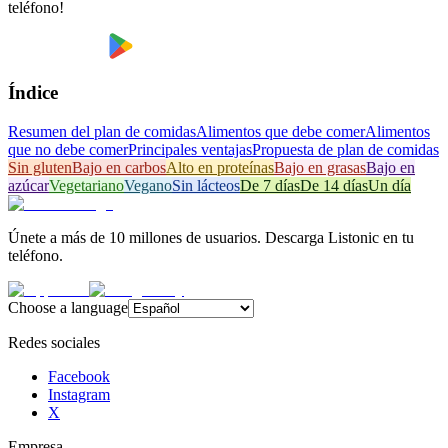
teléfono!
Índice
Resumen del plan de comidas
Alimentos que debe comer
Alimentos
que no debe comer
Principales ventajas
Propuesta de plan de comidas
Sin gluten
Bajo en carbos
Alto en proteínas
Bajo en grasas
Bajo en
azúcar
Vegetariano
Vegano
Sin lácteos
De 7 días
De 14 días
Un día
Únete a más de 10 millones de usuarios. Descarga Listonic en tu
teléfono.
Choose a language
Redes sociales
Facebook
Instagram
X
Empresa