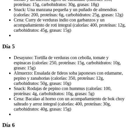
proteínas: 15g, carbohidratos: 30g, grasas: 18g)
Snack: Una manzana pequeña y un puñado de almendras
(calorías: 200, proteínas: 6g, carbohidratos: 25g, grasas: 12g)
Cena: Curry de verduras indio con garbanzos y un
acompañamiento de roti integral (calorías: 400, proteínas: 12g,
carbohidratos: 45g, grasas: 15g)
Día 5
Desayuno: Tortilla de verduras con cebolla, tomate y
espinacas (calorías: 250, proteínas: 15g, carbohidratos: 10g,
grasas: 15g)
Almuerzo: Ensalada de fideos soba japoneses con edamame,
pepino y zanahorias (calorías: 350, proteínas: 12g,
carbohidratos: 50g, grasas: 10g)
Snack: Rodajas de pepino con hummus (calorías: 100,
proteínas: 4g, carbohidratos: 10g, grasas: 5g)
Cena: Bacalao al horno con un acompañamiento de bok choy
salteado y arroz integral (calorías: 400, proteínas: 30g,
carbohidratos: 40g, grasas: 15g)
Día 6