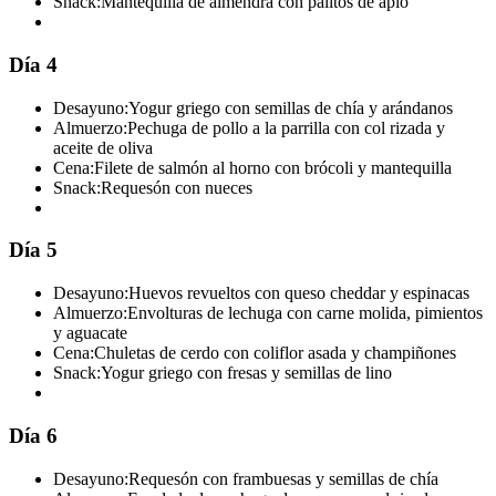
Snack:
Mantequilla de almendra con palitos de apio
Día 4
Desayuno:
Yogur griego con semillas de chía y arándanos
Almuerzo:
Pechuga de pollo a la parrilla con col rizada y
aceite de oliva
Cena:
Filete de salmón al horno con brócoli y mantequilla
Snack:
Requesón con nueces
Día 5
Desayuno:
Huevos revueltos con queso cheddar y espinacas
Almuerzo:
Envolturas de lechuga con carne molida, pimientos
y aguacate
Cena:
Chuletas de cerdo con coliflor asada y champiñones
Snack:
Yogur griego con fresas y semillas de lino
Día 6
Desayuno:
Requesón con frambuesas y semillas de chía