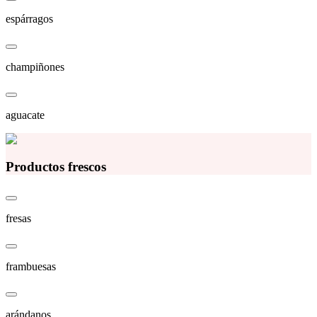
espárragos
champiñones
aguacate
Productos frescos
fresas
frambuesas
arándanos