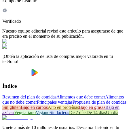
Equipo de Listonic
Verificado
Nuestro equipo editorial revisó este artículo para asegurarse de que
era preciso en el momento de su publicación.
¡Obtén la aplicación de lista de compras mejor valorada en tu
teléfono!
Índice
Resumen del plan de comidas
Alimentos que debe comer
Alimentos
que no debe comer
Principales ventajas
Propuesta de plan de comidas
Sin gluten
Bajo en carbos
Alto en proteínas
Bajo en grasas
Bajo en
azúcar
Vegetariano
Vegano
Sin lácteos
De 7 días
De 14 días
Un día
Únete a más de 10 millones de usuarios. Descarga Listonic en tu