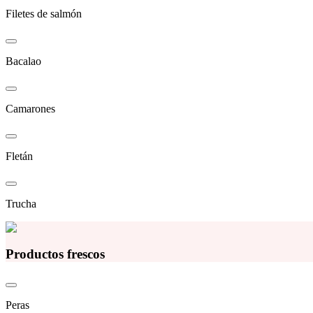
Filetes de salmón
Bacalao
Camarones
Fletán
Trucha
Productos frescos
Peras