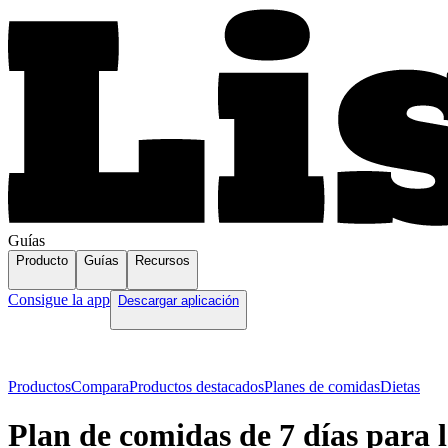
Guías
Producto
Guías
Recursos
Consigue la app
Descargar aplicación
Productos
Compara
Productos destacados
Planes de comidas
Dietas
Plan de comidas de 7 días para l