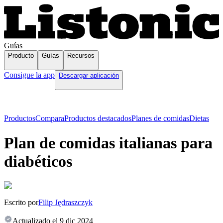
Guías
Producto
Guías
Recursos
Consigue la app
Descargar aplicación
Productos
Compara
Productos destacados
Planes de comidas
Dietas
Plan de comidas italianas para
diabéticos
Escrito por
Filip Jędraszczyk
Actualizado el
9 dic 2024