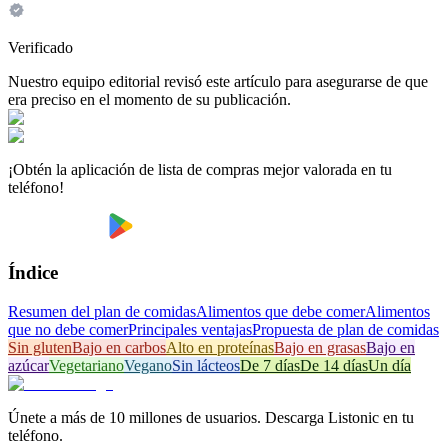
Verificado
Nuestro equipo editorial revisó este artículo para asegurarse de que
era preciso en el momento de su publicación.
¡Obtén la aplicación de lista de compras mejor valorada en tu
teléfono!
Índice
Resumen del plan de comidas
Alimentos que debe comer
Alimentos
que no debe comer
Principales ventajas
Propuesta de plan de comidas
Sin gluten
Bajo en carbos
Alto en proteínas
Bajo en grasas
Bajo en
azúcar
Vegetariano
Vegano
Sin lácteos
De 7 días
De 14 días
Un día
Únete a más de 10 millones de usuarios. Descarga Listonic en tu
teléfono.