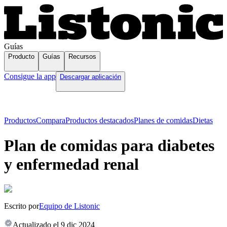
Guías
Producto
Guías
Recursos
Consigue la app
Descargar aplicación
Productos
Compara
Productos destacados
Planes de comidas
Dietas
Plan de comidas para diabetes
y enfermedad renal
Escrito por
Equipo de Listonic
Actualizado el
9 dic 2024