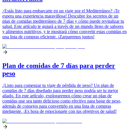
¿Estás listo para embarcarte en un viaje por el Mediterráneo? ¡Te
espera una experiencia maravillosa! Descubre los secretos de un
plan de comidas mediterráneo de 7 días y cómo puede revitalizar tu
salud. Este artículo te guiará a través de un mundo lleno de sabores
y alimentos nutritivos, y te mostrará cómo convertir estas comidas en
una lista de compras eficiente. ¡Zarparemos juntos!
Plan de comidas de 7 días para perder
peso
¿Listo para comenzar tu viaje de pérdida de peso? Un plan de
comidas de 7 días diseñado para perder peso podría ser tu mejor
aliado. En este artículo, exploraremos cómo crear un plan de
comidas que sea tanto delicioso como efectivo para bajar de peso,
además de consejos para convertirlo en una lista de compras
inteligente. ¡Es hora de emocionarte con tus objetivos de salud!