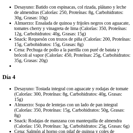
Desayuno: Batido con espinacas, col rizada, plátano y leche
de almendras (Calorías: 250, Proteínas: 8g, Carbohidratos:
30g, Grasas: 10g)
Almuerzo: Ensalada de quinoa y frijoles negros con aguacate,
tomates cherry y vinagreta de lima (Calorías: 350, Proteínas:
12g, Carbohidratos: 40g, Grasas: 15g)
Snack: Requesón con trozos de piña (Calorías: 200, Proteínas:
15g, Carbohidratos: 15g, Grasas: 8g)
Cena: Pechuga de pollo a la parrilla con puré de batata y
brócoli al vapor (Calorías: 450, Proteínas: 25g, Carbohidratos:
35g, Grasas: 20g)
Día 4
Desayuno: Tostada integral con aguacate y rodajas de tomate
(Calorías: 300, Proteínas: 8g, Carbohidratos: 40g, Grasas:
15g)
Almuerzo: Sopa de lentejas con un lado de pan integral
(Calorías: 350, Proteínas: 15g, Carbohidratos: 50g, Grasas:
8g)
Snack: Rodajas de manzana con mantequilla de almendra
(Calorías: 150, Proteínas: 3g, Carbohidratos: 25g, Grasas: 6g)
Cena: Salmón al horno con pilaf de quinoa y coles de