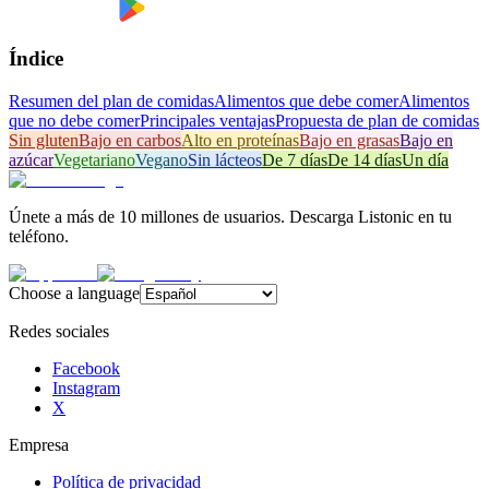
Índice
Resumen del plan de comidas
Alimentos que debe comer
Alimentos
que no debe comer
Principales ventajas
Propuesta de plan de comidas
Sin gluten
Bajo en carbos
Alto en proteínas
Bajo en grasas
Bajo en
azúcar
Vegetariano
Vegano
Sin lácteos
De 7 días
De 14 días
Un día
Únete a más de 10 millones de usuarios. Descarga Listonic en tu
teléfono.
Choose a language
Redes sociales
Facebook
Instagram
X
Empresa
Política de privacidad