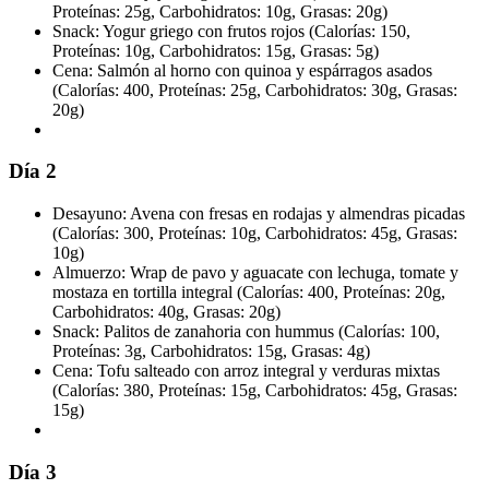
Proteínas: 25g, Carbohidratos: 10g, Grasas: 20g)
Snack: Yogur griego con frutos rojos (Calorías: 150,
Proteínas: 10g, Carbohidratos: 15g, Grasas: 5g)
Cena: Salmón al horno con quinoa y espárragos asados
(Calorías: 400, Proteínas: 25g, Carbohidratos: 30g, Grasas:
20g)
Día 2
Desayuno: Avena con fresas en rodajas y almendras picadas
(Calorías: 300, Proteínas: 10g, Carbohidratos: 45g, Grasas:
10g)
Almuerzo: Wrap de pavo y aguacate con lechuga, tomate y
mostaza en tortilla integral (Calorías: 400, Proteínas: 20g,
Carbohidratos: 40g, Grasas: 20g)
Snack: Palitos de zanahoria con hummus (Calorías: 100,
Proteínas: 3g, Carbohidratos: 15g, Grasas: 4g)
Cena: Tofu salteado con arroz integral y verduras mixtas
(Calorías: 380, Proteínas: 15g, Carbohidratos: 45g, Grasas:
15g)
Día 3