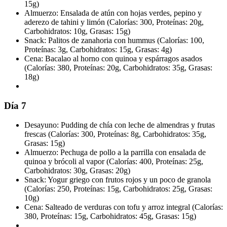
15g)
Almuerzo: Ensalada de atún con hojas verdes, pepino y
aderezo de tahini y limón (Calorías: 300, Proteínas: 20g,
Carbohidratos: 10g, Grasas: 15g)
Snack: Palitos de zanahoria con hummus (Calorías: 100,
Proteínas: 3g, Carbohidratos: 15g, Grasas: 4g)
Cena: Bacalao al horno con quinoa y espárragos asados
(Calorías: 380, Proteínas: 20g, Carbohidratos: 35g, Grasas:
18g)
Día 7
Desayuno: Pudding de chía con leche de almendras y frutas
frescas (Calorías: 300, Proteínas: 8g, Carbohidratos: 35g,
Grasas: 15g)
Almuerzo: Pechuga de pollo a la parrilla con ensalada de
quinoa y brócoli al vapor (Calorías: 400, Proteínas: 25g,
Carbohidratos: 30g, Grasas: 20g)
Snack: Yogur griego con frutos rojos y un poco de granola
(Calorías: 250, Proteínas: 15g, Carbohidratos: 25g, Grasas:
10g)
Cena: Salteado de verduras con tofu y arroz integral (Calorías:
380, Proteínas: 15g, Carbohidratos: 45g, Grasas: 15g)