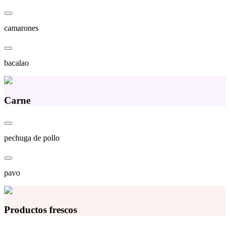
camarones
bacalao
Carne
pechuga de pollo
pavo
Productos frescos