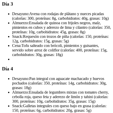
Día 3
Desayuno:
Avena con rodajas de plátano y nueces picadas
(calorías: 300, proteínas: 8g, carbohidratos: 40g, grasas: 10g)
Almuerzo:
Ensalada de quinoa con frijoles negros, maíz,
pimientos en cubos y aderezo de lima y cilantro (calorías: 350,
proteínas: 10g, carbohidratos: 45g, grasas: 8g)
Snack:
Requesón con trozos de piña (calorías: 150, proteínas:
12g, carbohidratos: 15g, grasas: 5g)
Cena:
Tofu salteado con brócoli, pimientos y guisantes,
servido sobre arroz de coliflor (calorías: 400, proteínas: 15g,
carbohidratos: 30g, grasas: 18g)
Día 4
Desayuno:
Pan integral con aguacate machacado y huevos
pochados (calorías: 350, proteínas: 14g, carbohidratos: 30g,
grasas: 18g)
Almuerzo:
Ensalada de legumbres mixtas con tomates cherry,
cebolla roja, queso feta y aderezo de limón y tahini (calorías:
300, proteínas: 10g, carbohidratos: 35g, grasas: 15g)
Snack:
Galletas integrales con queso bajo en grasa (calorías:
150, proteínas: 6g, carbohidratos: 20g, grasas: 5g)