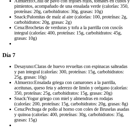
Almuerzo:
Chili de pavo con frijoles rojos, tomates en cubos y
pimientos, acompañado de una ensalada verde (calorías: 350,
proteínas: 20g, carbohidratos: 30g, grasas: 10g)
Snack:
Palomitas de maíz al aire (calorías: 100, proteínas: 2g,
carbohidratos: 20g, grasas: 2g)
Cena:
Brochetas de verduras y tofu a la parrilla con cuscús
integral (calorías: 400, proteínas: 15g, carbohidratos: 45g,
grasas: 10g)
Día 7
Desayuno:
Claras de huevo revueltas con espinacas salteadas
y pan integral (calorías: 300, proteínas: 15g, carbohidratos:
25g, grasas: 10g)
Almuerzo:
Ensalada griega con camarones a la parrilla,
aceitunas, queso feta y aderezo de limón y orégano (calorías:
350, proteínas: 25g, carbohidratos: 15g, grasas: 20g)
Snack:
Yogur griego con miel y almendras en rodajas
(calorías: 200, proteínas: 15g, carbohidratos: 20g, grasas: 8g)
Cena:
Pechuga de pollo al horno con coles de Bruselas asadas
y quinoa (calorías: 400, proteínas: 30g, carbohidratos: 35g,
grasas: 15g)