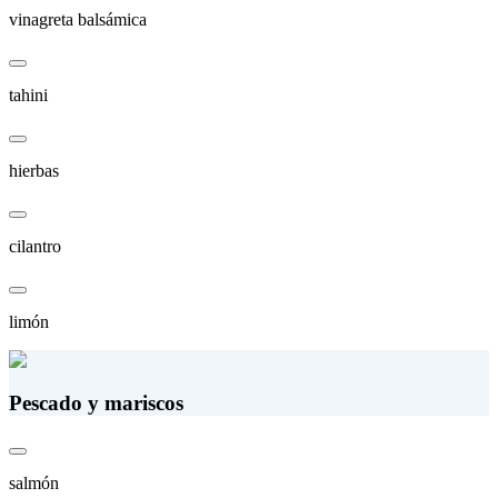
vinagreta balsámica
tahini
hierbas
cilantro
limón
Pescado y mariscos
salmón