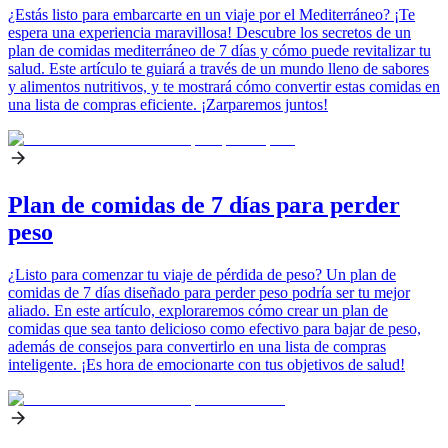
¿Estás listo para embarcarte en un viaje por el Mediterráneo? ¡Te
espera una experiencia maravillosa! Descubre los secretos de un
plan de comidas mediterráneo de 7 días y cómo puede revitalizar tu
salud. Este artículo te guiará a través de un mundo lleno de sabores
y alimentos nutritivos, y te mostrará cómo convertir estas comidas en
una lista de compras eficiente. ¡Zarparemos juntos!
Plan de comidas de 7 días para perder
peso
¿Listo para comenzar tu viaje de pérdida de peso? Un plan de
comidas de 7 días diseñado para perder peso podría ser tu mejor
aliado. En este artículo, exploraremos cómo crear un plan de
comidas que sea tanto delicioso como efectivo para bajar de peso,
además de consejos para convertirlo en una lista de compras
inteligente. ¡Es hora de emocionarte con tus objetivos de salud!