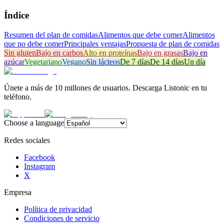
Índice
Resumen del plan de comidas
Alimentos que debe comer
Alimentos
que no debe comer
Principales ventajas
Propuesta de plan de comidas
Sin gluten
Bajo en carbos
Alto en proteínas
Bajo en grasas
Bajo en
azúcar
Vegetariano
Vegano
Sin lácteos
De 7 días
De 14 días
Un día
Únete a más de 10 millones de usuarios. Descarga Listonic en tu
teléfono.
Choose a language
Redes sociales
Facebook
Instagram
X
Empresa
Política de privacidad
Condiciones de servicio