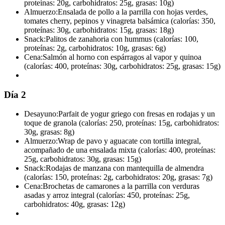
proteínas: 20g, carbohidratos: 25g, grasas: 10g)
Almuerzo:
Ensalada de pollo a la parrilla con hojas verdes,
tomates cherry, pepinos y vinagreta balsámica (calorías: 350,
proteínas: 30g, carbohidratos: 15g, grasas: 18g)
Snack:
Palitos de zanahoria con hummus (calorías: 100,
proteínas: 2g, carbohidratos: 10g, grasas: 6g)
Cena:
Salmón al horno con espárragos al vapor y quinoa
(calorías: 400, proteínas: 30g, carbohidratos: 25g, grasas: 15g)
Día 2
Desayuno:
Parfait de yogur griego con fresas en rodajas y un
toque de granola (calorías: 250, proteínas: 15g, carbohidratos:
30g, grasas: 8g)
Almuerzo:
Wrap de pavo y aguacate con tortilla integral,
acompañado de una ensalada mixta (calorías: 400, proteínas:
25g, carbohidratos: 30g, grasas: 15g)
Snack:
Rodajas de manzana con mantequilla de almendra
(calorías: 150, proteínas: 2g, carbohidratos: 20g, grasas: 7g)
Cena:
Brochetas de camarones a la parrilla con verduras
asadas y arroz integral (calorías: 450, proteínas: 25g,
carbohidratos: 40g, grasas: 12g)