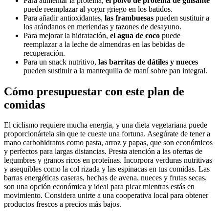
Para aumentar la proteína,
el polvo de proteína de guisante
puede reemplazar al yogur griego en los batidos.
Para añadir antioxidantes,
las frambuesas
pueden sustituir a
los arándanos en meriendas y tazones de desayuno.
Para mejorar la hidratación,
el agua de coco
puede
reemplazar a la leche de almendras en las bebidas de
recuperación.
Para un snack nutritivo,
las barritas de dátiles y nueces
pueden sustituir a la mantequilla de maní sobre pan integral.
Cómo presupuestar con este plan de
comidas
El ciclismo requiere mucha energía, y una dieta vegetariana puede
proporcionártela sin que te cueste una fortuna. Asegúrate de tener a
mano carbohidratos como pasta, arroz y papas, que son económicos
y perfectos para largas distancias. Presta atención a las ofertas de
legumbres y granos ricos en proteínas. Incorpora verduras nutritivas
y asequibles como la col rizada y las espinacas en tus comidas. Las
barras energéticas caseras, hechas de avena, nueces y frutas secas,
son una opción económica y ideal para picar mientras estás en
movimiento. Considera unirte a una cooperativa local para obtener
productos frescos a precios más bajos.