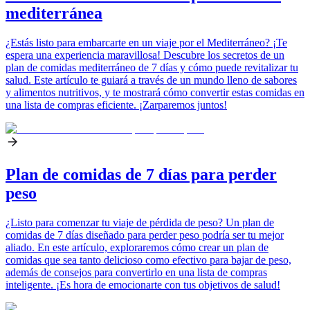
mediterránea
¿Estás listo para embarcarte en un viaje por el Mediterráneo? ¡Te
espera una experiencia maravillosa! Descubre los secretos de un
plan de comidas mediterráneo de 7 días y cómo puede revitalizar tu
salud. Este artículo te guiará a través de un mundo lleno de sabores
y alimentos nutritivos, y te mostrará cómo convertir estas comidas en
una lista de compras eficiente. ¡Zarparemos juntos!
Plan de comidas de 7 días para perder
peso
¿Listo para comenzar tu viaje de pérdida de peso? Un plan de
comidas de 7 días diseñado para perder peso podría ser tu mejor
aliado. En este artículo, exploraremos cómo crear un plan de
comidas que sea tanto delicioso como efectivo para bajar de peso,
además de consejos para convertirlo en una lista de compras
inteligente. ¡Es hora de emocionarte con tus objetivos de salud!