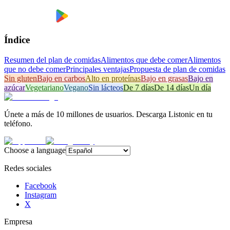
Índice
Resumen del plan de comidas
Alimentos que debe comer
Alimentos
que no debe comer
Principales ventajas
Propuesta de plan de comidas
Sin gluten
Bajo en carbos
Alto en proteínas
Bajo en grasas
Bajo en
azúcar
Vegetariano
Vegano
Sin lácteos
De 7 días
De 14 días
Un día
Únete a más de 10 millones de usuarios. Descarga Listonic en tu
teléfono.
Choose a language
Redes sociales
Facebook
Instagram
X
Empresa