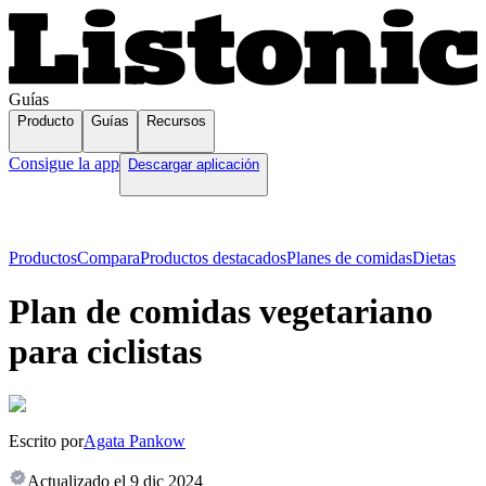
Guías
Producto
Guías
Recursos
Consigue la app
Descargar aplicación
Productos
Compara
Productos destacados
Planes de comidas
Dietas
Plan de comidas vegetariano
para ciclistas
Escrito por
Agata Pankow
Actualizado el
9 dic 2024