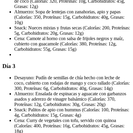
de coco (Calorías: 320, Proteínas: 10g, Carbohidratos: 45g,
Grasas: 12g)
Almuerzo: Sopa de lentejas con zanahorias, apio y papas
(Calorías: 350, Proteínas: 15g, Carbohidratos: 40g, Grasas:
10g)
Snack: Nueces mixtas y frutas secas (Calorías: 200, Proteínas:
5g, Carbohidratos: 20g, Grasas: 12g)
Cena: Camote al horno con salsa de frijoles negros y maíz,
cubierto con guacamole (Calorías: 380, Proteínas: 12g,
Carbohidratos: 55g, Grasas: 15g)
Día 3
Desayuno: Pudín de semillas de chía hecho con leche de
coco, cubierto con rodajas de mango y coco rallado (Calorías:
300, Proteínas: 6g, Carbohidratos: 40g, Grasas: 14g)
Almuerzo: Ensalada de espinacas y aguacate con garbanzos
asados y aderezo de vinagre balsámico (Calorías: 370,
Proteínas: 12g, Carbohidratos: 30g, Grasas: 20g)
Snack: Palitos de apio con hummus (Calorías: 100, Proteínas:
4g, Carbohidratos: 15g, Grasas: 4g)
Cena: Curry de vegetales con tofu, servido con quinoa
(Calorías: 400, Proteínas: 16g, Carbohidratos: 45g, Grasas:
18g)