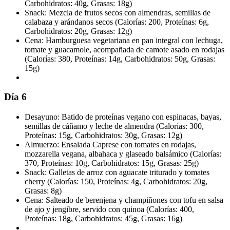
Carbohidratos: 40g, Grasas: 18g)
Snack: Mezcla de frutos secos con almendras, semillas de
calabaza y arándanos secos (Calorías: 200, Proteínas: 6g,
Carbohidratos: 20g, Grasas: 12g)
Cena: Hamburguesa vegetariana en pan integral con lechuga,
tomate y guacamole, acompañada de camote asado en rodajas
(Calorías: 380, Proteínas: 14g, Carbohidratos: 50g, Grasas:
15g)
Día 6
Desayuno: Batido de proteínas vegano con espinacas, bayas,
semillas de cáñamo y leche de almendra (Calorías: 300,
Proteínas: 15g, Carbohidratos: 30g, Grasas: 12g)
Almuerzo: Ensalada Caprese con tomates en rodajas,
mozzarella vegana, albahaca y glaseado balsámico (Calorías:
370, Proteínas: 10g, Carbohidratos: 15g, Grasas: 25g)
Snack: Galletas de arroz con aguacate triturado y tomates
cherry (Calorías: 150, Proteínas: 4g, Carbohidratos: 20g,
Grasas: 8g)
Cena: Salteado de berenjena y champiñones con tofu en salsa
de ajo y jengibre, servido con quinoa (Calorías: 400,
Proteínas: 18g, Carbohidratos: 45g, Grasas: 16g)