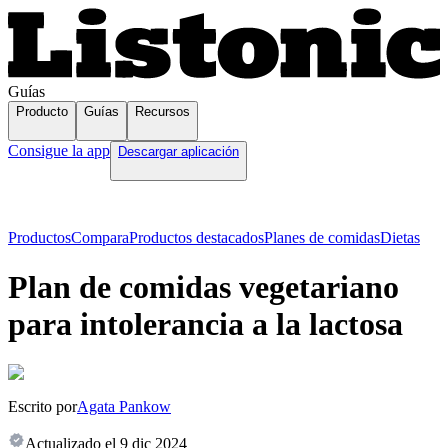
Guías
Producto
Guías
Recursos
Consigue la app
Descargar aplicación
Productos
Compara
Productos destacados
Planes de comidas
Dietas
Plan de comidas vegetariano
para intolerancia a la lactosa
Escrito por
Agata Pankow
Actualizado el
9 dic 2024