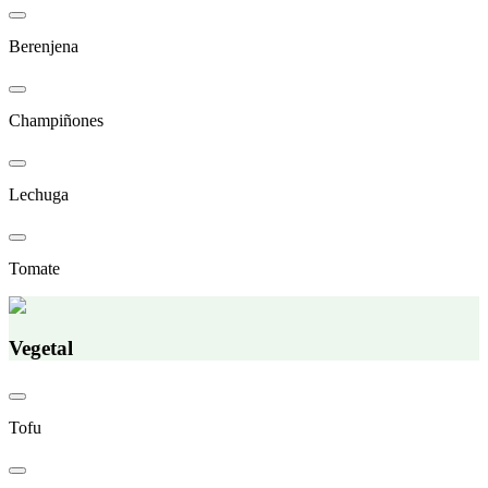
Berenjena
Champiñones
Lechuga
Tomate
Vegetal
Tofu