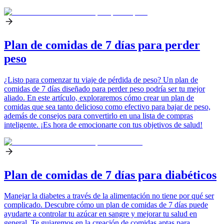
Plan de comidas de 7 días para perder
peso
¿Listo para comenzar tu viaje de pérdida de peso? Un plan de
comidas de 7 días diseñado para perder peso podría ser tu mejor
aliado. En este artículo, exploraremos cómo crear un plan de
comidas que sea tanto delicioso como efectivo para bajar de peso,
además de consejos para convertirlo en una lista de compras
inteligente. ¡Es hora de emocionarte con tus objetivos de salud!
Plan de comidas de 7 días para diabéticos
Manejar la diabetes a través de la alimentación no tiene por qué ser
complicado. Descubre cómo un plan de comidas de 7 días puede
ayudarte a controlar tu azúcar en sangre y mejorar tu salud en
general. Te guiaremos en la creación de comidas aptas para