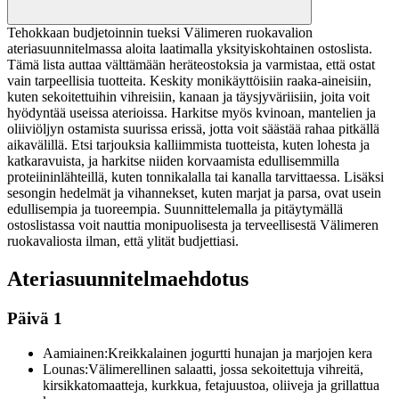
Tehokkaan budjetoinnin tueksi Välimeren ruokavalion
ateriasuunnitelmassa aloita laatimalla yksityiskohtainen ostoslista.
Tämä lista auttaa välttämään heräteostoksia ja varmistaa, että ostat
vain tarpeellisia tuotteita. Keskity monikäyttöisiin raaka-aineisiin,
kuten sekoitettuihin vihreisiin, kanaan ja täysjyväriisiin, joita voit
hyödyntää useissa aterioissa. Harkitse myös kvinoan, mantelien ja
oliiviöljyn ostamista suurissa erissä, jotta voit säästää rahaa pitkällä
aikavälillä. Etsi tarjouksia kalliimmista tuotteista, kuten lohesta ja
katkaravuista, ja harkitse niiden korvaamista edullisemmilla
proteiininlähteillä, kuten tonnikalalla tai kanalla tarvittaessa. Lisäksi
sesongin hedelmät ja vihannekset, kuten marjat ja parsa, ovat usein
edullisempia ja tuoreempia. Suunnittelemalla ja pitäytymällä
ostoslistassa voit nauttia monipuolisesta ja terveellisestä Välimeren
ruokavaliosta ilman, että ylität budjettiasi.
Ateriasuunnitelmaehdotus
Päivä 1
Aamiainen:
Kreikkalainen jogurtti hunajan ja marjojen kera
Lounas:
Välimerellinen salaatti, jossa sekoitettuja vihreitä,
kirsikkatomaatteja, kurkkua, fetajuustoa, oliiveja ja grillattua