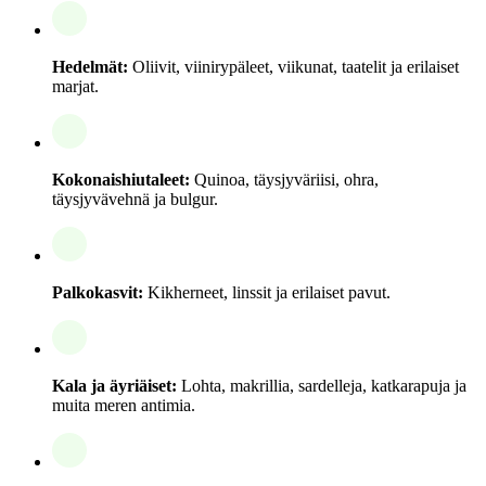
Hedelmät:
Oliivit, viinirypäleet, viikunat, taatelit ja erilaiset
marjat.
Kokonaishiutaleet:
Quinoa, täysjyväriisi, ohra,
täysjyvävehnä ja bulgur.
Palkokasvit:
Kikherneet, linssit ja erilaiset pavut.
Kala ja äyriäiset:
Lohta, makrillia, sardelleja, katkarapuja ja
muita meren antimia.