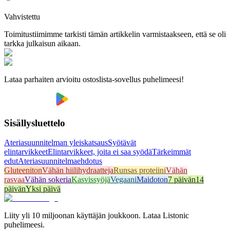
Vahvistettu
Toimitustiimimme tarkisti tämän artikkelin varmistaakseen, että se oli
tarkka julkaisun aikaan.
Lataa parhaiten arvioitu ostoslista-sovellus puhelimeesi!
Sisällysluettelo
Ateriasuunnitelman yleiskatsaus
Syötävät
elintarvikkeet
Elintarvikkeet, joita ei saa syödä
Tärkeimmät
edut
Ateriasuunnitelmaehdotus
Gluteeniton
Vähän hiilihydraatteja
Runsas proteiini
Vähän
rasvaa
Vähän sokeria
Kasvissyöjä
Vegaani
Maidoton
7 päivän
14
päivän
Yksi päivä
Liity yli 10 miljoonan käyttäjän joukkoon. Lataa Listonic
puhelimeesi.