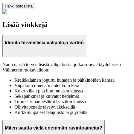
Hanki ostoslista
Lisää vinkkejä
Ideoita terveellisiä välipaloja varten
Nauti näistä terveellisistä välipaloista, jotka sopivat täydellisesti
Välimeren ruokavalioon:
Kreikkalainen jogurtti hunajan ja pähkinöiden kanssa
Viipaloitu omena mantelivoin kera
Koko viljan pita hummuksen kanssa
Sekapähkinät ja kuivatut hedelmät
Tuoreet vihannestikut tzatzikin kanssa
Oliivitapenade täysjyväkekseillä
Kurkkuviipaleet fetajuustolla ja yrteillä
Miten saada vielä enemmän ravintoaineita?