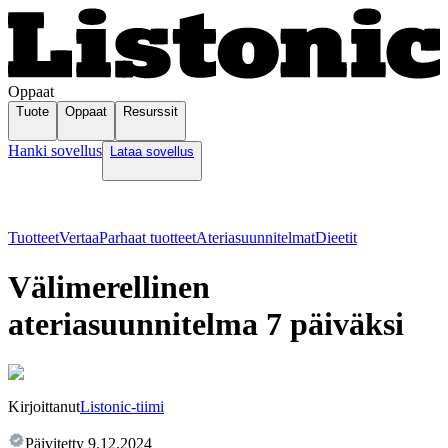
Oppaat
Tuote
Oppaat
Resurssit
Hanki sovellus
Lataa sovellus
Tuotteet
Vertaa
Parhaat tuotteet
Ateriasuunnitelmat
Dieetit
Välimerellinen
ateriasuunnitelma 7 päiväksi
Kirjoittanut
Listonic-tiimi
Päivitetty
9.12.2024