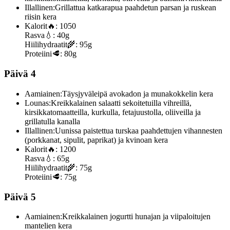
Illallinen:
Grillattua katkarapua paahdetun parsan ja ruskean
riisin kera
Kalorit
🔥:
1050
Rasva
💧:
40g
Hiilihydraatit
🌾:
95g
Proteiini
🥩:
80g
Päivä 4
Aamiainen:
Täysjyväleipä avokadon ja munakokkelin kera
Lounas:
Kreikkalainen salaatti sekoitetuilla vihreillä,
kirsikkatomaatteilla, kurkulla, fetajuustolla, oliiveilla ja
grillatulla kanalla
Illallinen:
Uunissa paistettua turskaa paahdettujen vihannesten
(porkkanat, sipulit, paprikat) ja kvinoan kera
Kalorit
🔥:
1200
Rasva
💧:
65g
Hiilihydraatit
🌾:
75g
Proteiini
🥩:
75g
Päivä 5
Aamiainen:
Kreikkalainen jogurtti hunajan ja viipaloitujen
mantelien kera