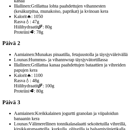
kanaa
Illallinen:
Grillattua lohta paahdettujen vihannesten
(kesäkurpitsa, munakoiso, paprikat) ja kvinoan kera
Kalorit
🔥:
1050
Rasva
💧:
47g
Hiilihydraatit
🌾:
80g
Proteiini
🥩:
78g
Päivä 2
Aamiainen:
Munakas pinaatilla, fetajuustolla ja täysjyväleivällä
Lounas:
Hummus- ja vihannwrap täysjyvätortillassa
Illallinen:
Grillattua kanaa paahdettujen bataattien ja vihreiden
papujen kera
Kalorit
🔥:
1100
Rasva
💧:
48g
Hiilihydraatit
🌾:
100g
Proteiini
🥩:
80g
Päivä 3
Aamiainen:
Kreikkalainen jogurtti granolan ja viipaloidun
banaanin kera
Lounas:
Välimerellinen tonnikalasalaatti sekoitetuilla vihreillä,
kirsikkatomaatteilla, kurkulla, oliiveilla ja balsamiviinietikalla