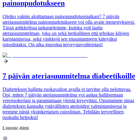
painonpudotukseen
Oletko valmis aloittamaan painonpudotusmatkasi? 7 päivän
ateriasuunnitelma painonpudotukseen voi olla avain menestykseesi.
Tässä artikkelissa tarkastelemme, kuinka voit laatia
ateriasuunnitelman, joka on sekä herkullinen että tehokas kilojen
karistamisessa, sekä vinkkejä sen muuntamiseen käteväksi
ostoslistaksi. On aika innostua terveystavoitteistasi!
7 päivän ateriasuunnitelma diabeetikoille
Diabeteksen hallinta ruokavalion avulla ei tarvitse olla pelottavaa.
Opi, miten 7 päivän ateriasuunnitelma voi auttaa hallitsemaan
verensokeriasi ja parantamaan yleistä terveyttäsi. Opastamme sinua
diabeteksen kannalta ystävällisten aterioiden valmistamisessa ja
teemme niistä yksinkertaisen ostoslistan. Tehdään terveellinen
ruokailu helpoksi!
Listonic-tiimi