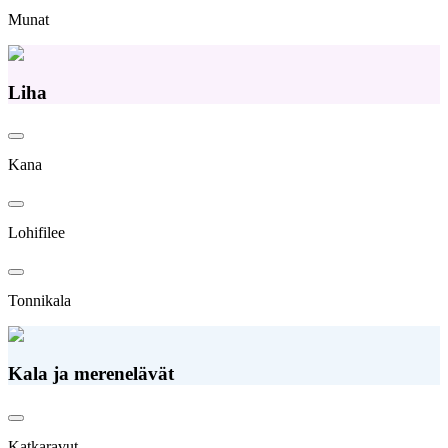
Munat
Liha
Kana
Lohifilee
Tonnikala
Kala ja merenelävät
Katkaravut