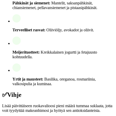
Pähkinät ja siemenet:
Mantelit, saksanpähkinät,
chiansiemenet, pellavansiemenet ja pistaasipähkinät.
Terveelliset rasvat:
Oliiviöljy, avokadot ja oliivit.
Meijerituotteet:
Kreikkalainen jogurtti ja fetajuusto
kohtuudella.
Yrtit ja mausteet:
Basilika, oreganoa, rosmariinia,
valkosipulia ja kuminaa.
✅
Vihje
Lisää päivittäiseen ruokavalioosi pieni määrä tummaa suklaata, jotta
voit tyydyttää makeanhimosi ja hyötyä sen antioksidanteista.