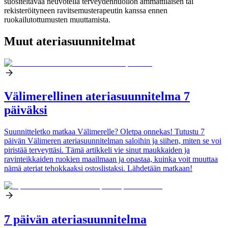
suositeltavaa neuvotella terveydenhuollon ammattilaisen tai
rekisteröityneen ravitsemusterapeutin kanssa ennen
ruokailutottumusten muuttamista.
Muut ateriasuunnitelmat
Välimerellinen ateriasuunnitelma 7
päiväksi
Suunnitteletko matkaa Välimerelle? Oletpa onnekas! Tutustu 7
päivän Välimeren ateriasuunnitelman saloihin ja siihen, miten se voi
piristää terveyttäsi. Tämä artikkeli vie sinut maukkaiden ja
ravinteikkaiden ruokien maailmaan ja opastaa, kuinka voit muuttaa
nämä ateriat tehokkaaksi ostoslistaksi. Lähdetään matkaan!
7 päivän ateriasuunnitelma