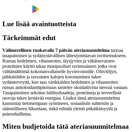
Lue lisää avaintuotteista
Tärkeimmät edut
Välimerellinen ruokavalio 7 päivän ateriasuunnitelma
tarjoaa
tasapainoisen ja sydänystävällisen lähestymistavan ravitsemukseen.
Runsas hedelmien, vihannesten, täysjyvien ja vähärasvaisten
proteiinien käyttö takaa monipuoliset ravintoaineet, jotka ovat
välttämättömiä kokonaisvaltaiselle hyvinvoinnille. Oliiviöljyn,
pähkinöiden ja rasvaisten kalojen korostaminen tukee
sydänterveyttä, kun taas värikkäiden hedelmien ja vihannesten
runsas antioksidanttipitoisuus taistelee oksidatiivista stressiä vastaan.
Tasapainoinen sekoitus hiilihydraatteja, proteiineja ja terveellisiä
rasvoja tukee kestävää energiaa. Lisäksi tämä ateriasuunnitelma
kannustaa tietoisempaan syömiseen, sosiaalisiin suhteisiin ja
säännölliseen liikuntaan, mikä edistää yleistä pitkäikäisyyttä ja
painonhallintaa.
Miten budjetoida tätä ateriasuunnitelmaa