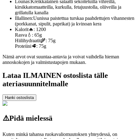
Lounas:
Kreikkalainen salaatti sekoitetuilla vihreillä,
kirsikkatomaatteilla, kurkulla, fetajuustolla, oliiveilla ja
grillatulla kanalla
Illallinen:
Uunissa paistettua turskaa paahdettujen vihannesten
(porkkanat, sipulit, paprikat) ja kvinoan kera
Kalorit
🔥:
1200
Rasva
💧:
65g
Hiilihydraatit
🌾:
75g
Proteiini
🥩:
75g
Nämä arvot ovat suuntaa-antavia ja voivat vaihdella hieman
annoskokojen ja valmistustapojen mukaan.
Lataa ILMAINEN ostoslista tälle
ateriasuunnitelmalle
Hanki ostoslista
⚠️
Pidä mielessä
Kuten minkä tahansa ruokavaliomuutoksen yhteydessä, on