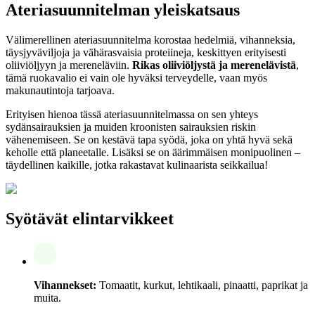
Ateriasuunnitelman yleiskatsaus
Välimerellinen ateriasuunnitelma korostaa hedelmiä, vihanneksia,
täysjyväviljoja ja vähärasvaisia proteiineja, keskittyen erityisesti
oliiviöljyyn ja mereneläviin.
Rikas oliiviöljystä ja merenelävistä
,
tämä ruokavalio ei vain ole hyväksi terveydelle, vaan myös
makunautintoja tarjoava.
Erityisen hienoa tässä ateriasuunnitelmassa on sen yhteys
sydänsairauksien ja muiden kroonisten sairauksien riskin
vähenemiseen. Se on kestävä tapa syödä, joka on yhtä hyvä sekä
keholle että planeetalle. Lisäksi se on äärimmäisen monipuolinen –
täydellinen kaikille, jotka rakastavat kulinaarista seikkailua!
Syötävät elintarvikkeet
Vihannekset:
Tomaatit, kurkut, lehtikaali, pinaatti, paprikat ja
muita.