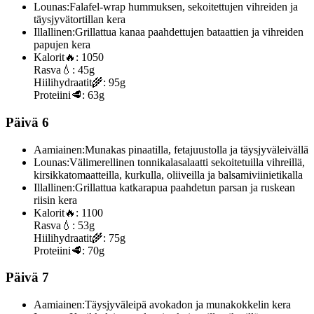
Lounas:
Falafel-wrap hummuksen, sekoitettujen vihreiden ja
täysjyvätortillan kera
Illallinen:
Grillattua kanaa paahdettujen bataattien ja vihreiden
papujen kera
Kalorit
🔥:
1050
Rasva
💧:
45g
Hiilihydraatit
🌾:
95g
Proteiini
🥩:
63g
Päivä 6
Aamiainen:
Munakas pinaatilla, fetajuustolla ja täysjyväleivällä
Lounas:
Välimerellinen tonnikalasalaatti sekoitetuilla vihreillä,
kirsikkatomaatteilla, kurkulla, oliiveilla ja balsamiviinietikalla
Illallinen:
Grillattua katkarapua paahdetun parsan ja ruskean
riisin kera
Kalorit
🔥:
1100
Rasva
💧:
53g
Hiilihydraatit
🌾:
75g
Proteiini
🥩:
70g
Päivä 7
Aamiainen:
Täysjyväleipä avokadon ja munakokkelin kera