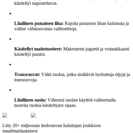
käsitellyt naposteltavat.
Liiallinen punainen liha:
Rajoita punaisen lihan kulutusta ja
valitse vähärasvaisia vaihtoehtoja.
Käsitellyt maitotuotteet:
Makeutetut jogurtit ja voimakkaasti
käsitellyt juustot.
Transrasvat:
Vältä ruokia, jotka sisältävät hydrattuja öljyjä ja
transrasvoja.
Liiallinen suola:
Vähennä suolan käyttöä valitsemalla
tuoreita ruokia käsiteltyjen sijaan.
Liity 20+ miljoonan tiedostavan kuluttajan joukkoon
maailmanlaajuisest