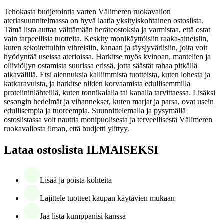
Tehokasta budjetointia varten Välimeren ruokavalion
ateriasuunnitelmassa on hyvä laatia yksityiskohtainen ostoslista.
Tämä lista auttaa välttämään heräteostoksia ja varmistaa, että ostat
vain tarpeellisia tuotteita. Keskity monikäyttöisiin raaka-aineisiin,
kuten sekoitettuihin vihreisiin, kanaan ja täysjyväriisiin, joita voit
hyödyntää useissa aterioissa. Harkitse myös kvinoan, mantelien ja
oliiviöljyn ostamista suurissa erissä, jotta säästät rahaa pitkällä
aikavälillä. Etsi alennuksia kalliimmista tuotteista, kuten lohesta ja
katkaravuista, ja harkitse niiden korvaamista edullisemmilla
proteiininlähteillä, kuten tonnikalalla tai kanalla tarvittaessa. Lisäksi
sesongin hedelmät ja vihannekset, kuten marjat ja parsa, ovat usein
edullisempia ja tuoreempia. Suunnittelemalla ja pysymällä
ostoslistassa voit nauttia monipuolisesta ja terveellisestä Välimeren
ruokavaliosta ilman, että budjetti ylittyy.
Lataa ostoslista ILMAISEKSI
Lisää ja poista kohteita
Lajittele tuotteet kaupan käytävien mukaan
Jaa lista kumppanisi kanssa