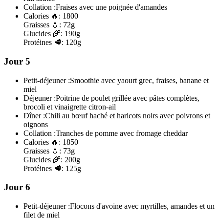
Collation :
Fraises avec une poignée d'amandes
Calories
🔥:
1800
Graisses
💧:
72g
Glucides
🌾:
190g
Protéines
🥩:
120g
Jour 5
Petit-déjeuner :
Smoothie avec yaourt grec, fraises, banane et
miel
Déjeuner :
Poitrine de poulet grillée avec pâtes complètes,
brocoli et vinaigrette citron-ail
Dîner :
Chili au bœuf haché et haricots noirs avec poivrons et
oignons
Collation :
Tranches de pomme avec fromage cheddar
Calories
🔥:
1850
Graisses
💧:
73g
Glucides
🌾:
200g
Protéines
🥩:
125g
Jour 6
Petit-déjeuner :
Flocons d'avoine avec myrtilles, amandes et un
filet de miel