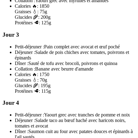
Collation :
Yaourt grec avec myrtilles et amandes
Calories
🔥:
1850
Graisses
💧:
75g
Glucides
🌾:
200g
Protéines
🥩:
125g
Jour 3
Petit-déjeuner :
Pain complet avec avocat et œuf poché
Déjeuner :
Salade de pois chiches avec tomates, poivrons et
épinards
Dîner :
Sauté de tofu avec brocoli, poivrons et quinoa
Collation :
Banane avec beurre d'amande
Calories
🔥:
1750
Graisses
💧:
70g
Glucides
🌾:
195g
Protéines
🥩:
115g
Jour 4
Petit-déjeuner :
Yaourt grec avec tranches de pomme et noix
Déjeuner :
Salade taco au bœuf haché avec haricots noirs,
tomates et avocat
Dîner :
Saumon cuit au four avec patates douces et épinards à
l'ail sautés