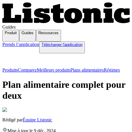
Guides
Produit
Guides
Ressources
Prends l’application
Télécharger l'application
Produits
Comparez
Meilleurs produits
Plans alimentaires
Régimes
Plan alimentaire complet pour
deux
Rédigé par
Équipe Listonic
Mise à jour le
9 déc. 2024