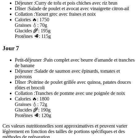
Déjeuner :
Curry de tofu et pois chiches avec riz brun
Dîner :
Salade de poulet et avocat avec vinaigrette citron-ail
Collation :
Yaourt grec avec fraises et noix
Calories
🔥:
1750
Graisses
💧:
70g
Glucides
🌾:
195g
Protéines
🥩:
115g
Jour 7
Petit-déjeuner :
Pain complet avec beurre d'amande et tranches
de banane
Déjeuner :
Salade de saumon avec épinards, tomates et
poivrons
Dîner :
Poitrine de poulet grillée avec quinoa, patates douces
rôties et brocoli
Collation :
Tranches de pomme avec une poignée de noix
Calories
🔥:
1800
Graisses
💧:
72g
Glucides
🌾:
190g
Protéines
🥩:
120g
Ces valeurs nutritionnelles sont approximatives et peuvent varier
légèrement en fonction des tailles de portions spécifiques et des
méthodes de préparation.