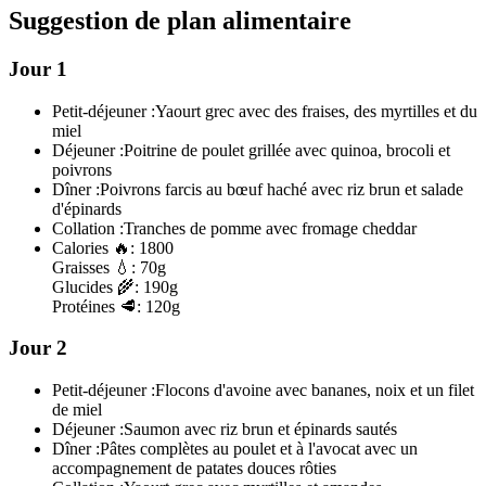
Suggestion de plan alimentaire
Jour 1
Petit-déjeuner :
Yaourt grec avec des fraises, des myrtilles et du
miel
Déjeuner :
Poitrine de poulet grillée avec quinoa, brocoli et
poivrons
Dîner :
Poivrons farcis au bœuf haché avec riz brun et salade
d'épinards
Collation :
Tranches de pomme avec fromage cheddar
Calories
🔥:
1800
Graisses
💧:
70g
Glucides
🌾:
190g
Protéines
🥩:
120g
Jour 2
Petit-déjeuner :
Flocons d'avoine avec bananes, noix et un filet
de miel
Déjeuner :
Saumon avec riz brun et épinards sautés
Dîner :
Pâtes complètes au poulet et à l'avocat avec un
accompagnement de patates douces rôties