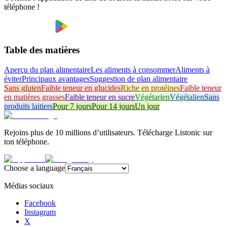
téléphone !
Table des matières
Aperçu du plan alimentaire
Les aliments à consommer
Aliments à
éviter
Principaux avantages
Suggestion de plan alimentaire
Sans gluten
Faible teneur en glucides
Riche en protéines
Faible teneur
en matières grasses
Faible teneur en sucre
Végétarien
Végétalien
Sans
produits laitiers
Pour 7 jours
Pour 14 jours
Un jour
Rejoins plus de 10 millions d’utilisateurs. Télécharge Listonic sur
ton téléphone.
Choose a language
Médias sociaux
Facebook
Instagram
X