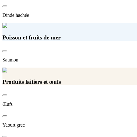
Dinde hachée
Poisson et fruits de mer
Saumon
Produits laitiers et œufs
Œufs
Yaourt grec