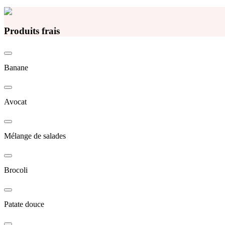
Produits frais
Banane
Avocat
Mélange de salades
Brocoli
Patate douce