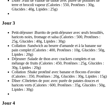
Dîner :
Pain de viande de dinde avec purée de pommes de
terre et brocoli vapeur (Calories : 550, Protéines : 30g,
Glucides : 40g, Lipides : 25g)
Jour 3
Petit-déjeuner :
Burrito de petit-déjeuner avec œufs brouillés,
haricots noirs, fromage et salsa (Calories : 500, Protéines :
25g, Glucides : 40g, Lipides : 30g)
Collation :
Sandwich au beurre d'amande et à la banane sur
pain complet (Calories : 400, Protéines : 10g, Glucides : 50g,
Lipides : 20g)
Déjeuner :
Salade de thon avec crackers complets et un
mélange de fruits (Calories : 450, Protéines : 25g, Glucides :
30g, Lipides : 20g)
Collation :
Shake protéiné avec banane et flocons d'avoine
(Calories : 350, Protéines : 20g, Glucides : 30g, Lipides : 15g)
Dîner :
Côtelettes de porc avec purée de patates douces et
haricots verts (Calories : 600, Protéines : 35g, Glucides : 50g,
Lipides : 30g)
Jour 4